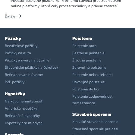
investor poskytne pôžičku konkrétnemu človeku prostredníctvom
online platformy, ktorá celý proces technicky a právne zastreší.
Ďalšie
Pôžičky
Poistenie
Bezúčelové pôžičky
Poistenie auta
Pôžičky na auto
Cestovné poistenie
Pôžičky a úvery na bývanie
Životné poistenie
Študentské pôžičky na čokoľvek
Zdravotné poistenie
Refinancovanie úverov
Poistenie nehnuteľnosti
P2P pôžičky
Havarijné poistenie
Poistenie do hôr
Hypotéky
Poistenie zodpovednosti
Na kúpu nehnuteľnosti
zamestnanca
Americké hypotéky
Stavebné sporenie
Refinančné hypotéky
Klasické stavebné sporenie
Hypotéky pre mladých
Stavebné sporenie pre deti
Sporenie