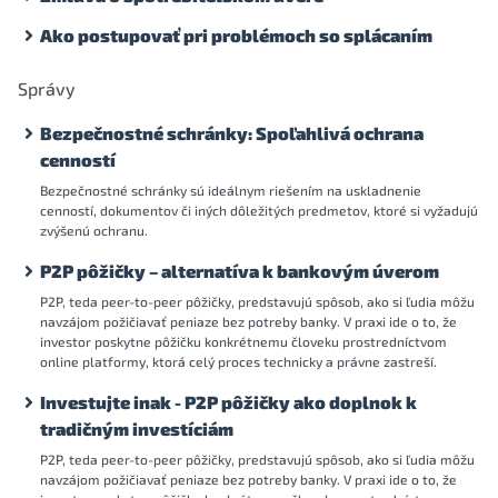
Ako postupovať pri problémoch so splácaním
Správy
Bezpečnostné schránky: Spoľahlivá ochrana
cenností
Bezpečnostné schránky sú ideálnym riešením na uskladnenie
cenností, dokumentov či iných dôležitých predmetov, ktoré si vyžadujú
zvýšenú ochranu.
P2P pôžičky – alternatíva k bankovým úverom
P2P, teda peer-to-peer pôžičky, predstavujú spôsob, ako si ľudia môžu
navzájom požičiavať peniaze bez potreby banky. V praxi ide o to, že
investor poskytne pôžičku konkrétnemu človeku prostredníctvom
online platformy, ktorá celý proces technicky a právne zastreší.
Investujte inak - P2P pôžičky ako doplnok k
tradičným investíciám
P2P, teda peer-to-peer pôžičky, predstavujú spôsob, ako si ľudia môžu
navzájom požičiavať peniaze bez potreby banky. V praxi ide o to, že