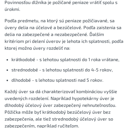
Povinnosťou dlžníka je požičané peniaze vrátiť spolu s
úrokmi.
Podľa predmetu, na ktorý sú peniaze požičiavané, sa
úvery delia na účelové a bezúčelové. Podľa zaistenia sa
delia na zabezpečené a nezabezpečené. Ďalším
kritériom pri delení úverov je lehota ich splatnosti, podľa
ktorej možno úvery rozdeliť na:
krátkodobé - s lehotou splatnosti do 1 roka vrátane,
strednodobé - s lehotou splatnosti do 4-5 rokov,
dlhodobé - s lehotou splatnosti nad 5 rokov.
Každý úver sa dá charakterizovať kombináciou vyššie
uvedených rozdelení. Napríklad hypotekárny úver je
dlhodobý účelový úver zabezpečený nehnuteľnosťou.
Pôžička môže byť krátkodobý bezúčelový úver bez
zabezpečenia, ale tiež strednodobý účelový úver so
zabezpečením, napríklad ručiteľom.