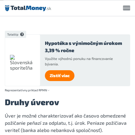
Preskočiť na obsah
Totaltip
Hypotéka s výnimočným úrokom
3,39 % ročne
Využite výhodnú ponuku na financovanie
bývania.
Zistiť viac
Reprezentatívny príklad RPMN
Druhy úverov
Úver je možné charakterizovať ako časovo obmedzené
požičanie peňazí za odplatu, t.j. úrok. Peniaze požičiava
veriteľ (banka alebo nebanková spoločnosť).