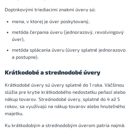
Doplnkovými triediacimi znakmi úveru sú:
mena, v ktorej je úver poskytovaný,
metóda čerpania úveru (jednorazový, revolvingový
úver),
metóda splácania úveru (úvery splatné jednorazovo
a postupne).
Krátkodobé a strednodobé úvery
Krátkodobé úvery sú úvery splatné do 1 roka. Väčšinou
slúžia pre krytie krátkodobého nedostatku peňazí alebo
nákup tovarov. Strednodobé úvery, splatné do 4 až 5
rokov, sa využívajú na nákup tovarov alebo hnuteľného
majetku.
Ku krátkodobým a strednodobým úverom patria najmä: