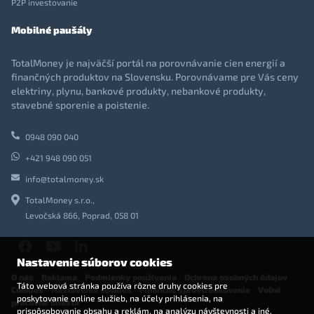
P2P investovanie
Mobilné paušály
TotalMoney je najväčší portál na porovnávanie cien energií a
finančných produktov na Slovensku. Porovnávame pre Vás ceny
elektriny, plynu, bankové produkty, nebankové produkty,
stavebné sporenie a poistenie.
0948 090 040
+421 948 090 051
info@totalmoney.sk
TotalMoney s.r.o.,
Levočská 866, Poprad, 058 01
Nastavenie súborov cookies
O nás
-
Reklama
-
Podmienky používania
-
Ochrana osobných údajov
-
Táto webová stránka používa rôzne druhy cookies pre
Cookies
-
Nastavenia cookies
-
Finančné sprostredkovanie
-
Voľné
poskytovanie online služieb, na účely prihlásenia, na
pracovné miesta
prispôsobovanie obsahu a reklám, na analýzu návštevnosti a iné.