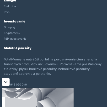
Energie
Elektrina
Plyn
Investovanie
Dlhopisy
Kryptomeny
P2P investovanie
Mobilné paušály
TotalMoney je najväčší portál na porovnávanie cien energií a
finančných produktov na Slovensku. Porovnávame pre Vás ceny
elektriny, plynu, bankové produkty, nebankové produkty,
stavebné sporenie a poistenie.
0948 090 040
+421 948 090 051
info@totalmoney.sk
TotalMoney s.r.o.,