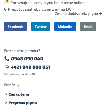
Porovnajte si
ceny plynu
hneď teraz online!
Prepočet spotreby plynu z m³ na kWh
Zmena dodávateľa plynu
Facebook
Twitter
LinkedIn
Email
Potrebujete pomôcť?
0948 090 040
+421 948 090 051
Bežný hovor do siete O2
Pomôcky
Cena plynu
Preprava plynu