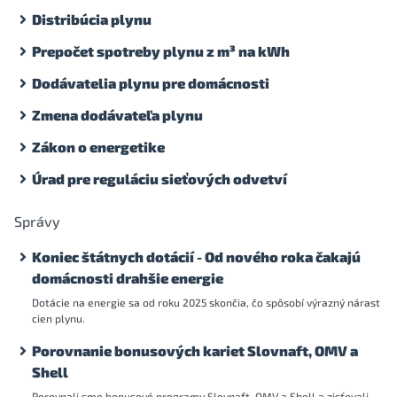
Distribúcia plynu
Prepočet spotreby plynu z m³ na kWh
Dodávatelia plynu pre domácnosti
Zmena dodávateľa plynu
Zákon o energetike
Úrad pre reguláciu sieťových odvetví
Správy
Koniec štátnych dotácií - Od nového roka čakajú
domácnosti drahšie energie
Dotácie na energie sa od roku 2025 skončia, čo spôsobí výrazný nárast
cien plynu.
Porovnanie bonusových kariet Slovnaft, OMV a
Shell
Porovnali sme bonusové programy Slovnaft, OMV a Shell a zisťovali