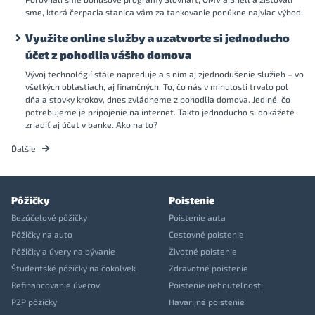
sme, ktorá čerpacia stanica vám za tankovanie ponúkne najviac výhod.
Využite online služby a uzatvorte si jednoducho
účet z pohodlia vášho domova
Vývoj technológií stále napreduje a s ním aj zjednodušenie služieb – vo
všetkých oblastiach, aj finančných. To, čo nás v minulosti trvalo pol
dňa a stovky krokov, dnes zvládneme z pohodlia domova. Jediné, čo
potrebujeme je pripojenie na internet. Takto jednoducho si dokážete
zriadiť aj účet v banke. Ako na to?
Ďalšie
Pôžičky
Poistenie
Bezúčelové pôžičky
Poistenie auta
Pôžičky na auto
Cestovné poistenie
Pôžičky a úvery na bývanie
Životné poistenie
Študentské pôžičky na čokoľvek
Zdravotné poistenie
Refinancovanie úverov
Poistenie nehnuteľnosti
P2P pôžičky
Havarijné poistenie