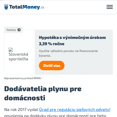
Preskočiť na obsah
Totaltip
Hypotéka s výnimočným úrokom
3,39 % ročne
Využite výhodnú ponuku na financovanie
bývania.
Zistiť viac
Reprezentatívny príklad RPMN
Dodávatelia plynu pre
domácnosti
Na rok 2017 vydal
Úrad pre reguláciu sieťových odvetví
povolenia na dodávku plynu pre domácnosti pre tieto