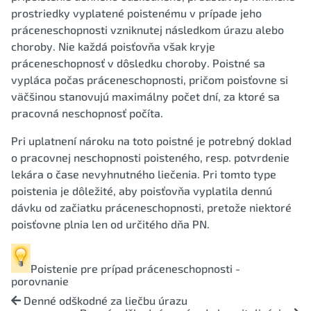
prostriedky vyplatené poistenému v prípade jeho
práceneschopnosti vzniknutej následkom úrazu alebo
choroby. Nie každá poisťovňa však kryje
práceneschopnosť v dôsledku choroby. Poistné sa
vypláca počas práceneschopnosti, pričom poisťovne si
väčšinou stanovujú maximálny počet dní, za ktoré sa
pracovná neschopnosť počíta.
Pri uplatnení nároku na toto poistné je potrebný doklad
o pracovnej neschopnosti poisteného, resp. potvrdenie
lekára o čase nevyhnutného liečenia. Pri tomto type
poistenia je dôležité, aby poisťovňa vyplatila dennú
dávku od začiatku práceneschopnosti, pretože niektoré
poisťovne plnia len od určitého dňa PN.
Poistenie pre prípad práceneschopnosti -
porovnanie
Denné odškodné za liečbu úrazu