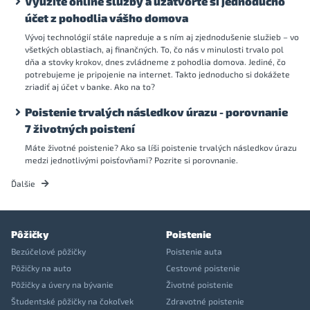
Využite online služby a uzatvorte si jednoducho
účet z pohodlia vášho domova
Vývoj technológií stále napreduje a s ním aj zjednodušenie služieb – vo
všetkých oblastiach, aj finančných. To, čo nás v minulosti trvalo pol
dňa a stovky krokov, dnes zvládneme z pohodlia domova. Jediné, čo
potrebujeme je pripojenie na internet. Takto jednoducho si dokážete
zriadiť aj účet v banke. Ako na to?
Poistenie trvalých následkov úrazu - porovnanie
7 životných poistení
Máte životné poistenie? Ako sa líši poistenie trvalých následkov úrazu
medzi jednotlivými poisťovňami? Pozrite si porovnanie.
Ďalšie
Pôžičky
Poistenie
Bezúčelové pôžičky
Poistenie auta
Pôžičky na auto
Cestovné poistenie
Pôžičky a úvery na bývanie
Životné poistenie
Študentské pôžičky na čokoľvek
Zdravotné poistenie