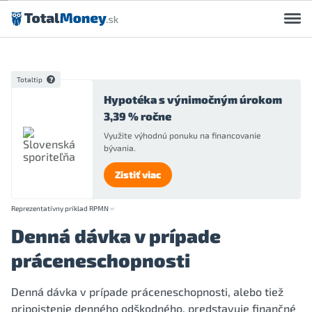
Preskočiť na obsah
Totaltip
Hypotéka s výnimočným úrokom
3,39 % ročne
Využite výhodnú ponuku na financovanie
bývania.
Zistiť viac
Reprezentatívny príklad RPMN
Denná dávka v prípade
práceneschopnosti
Denná dávka v prípade práceneschopnosti, alebo tiež
pripoistenie denného odškodného, predstavuje finančné