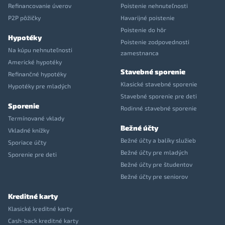
Refinancovanie úverov
Poistenie nehnuteľnosti
P2P pôžičky
Havarijné poistenie
Poistenie do hôr
Hypotéky
Poistenie zodpovednosti
Na kúpu nehnuteľnosti
zamestnanca
Americké hypotéky
Stavebné sporenie
Refinančné hypotéky
Klasické stavebné sporenie
Hypotéky pre mladých
Stavebné sporenie pre deti
Sporenie
Rodinné stavebné sporenie
Termínované vklady
Bežné účty
Vkladné knížky
Bežné účty a balíky služieb
Sporiace účty
Bežné účty pre mladých
Sporenie pre deti
Bežné účty pre študentov
Bežné účty pre seniorov
Kreditné karty
Klasické kreditné karty
Cash-back kreditné karty