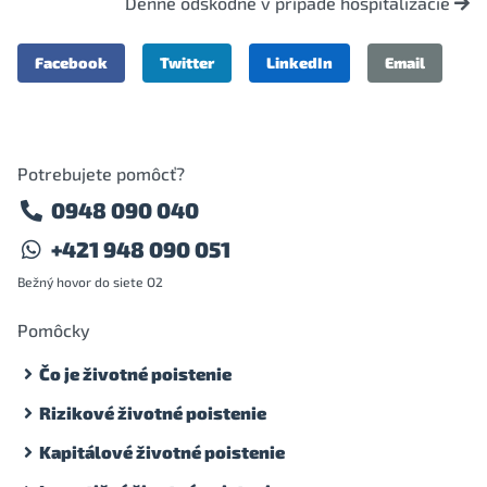
Denné odškodné v prípade hospitalizácie
Facebook
Twitter
LinkedIn
Email
Potrebujete pomôcť?
0948 090 040
+421 948 090 051
Bežný hovor do siete O2
Pomôcky
Čo je životné poistenie
Rizikové životné poistenie
Kapitálové životné poistenie