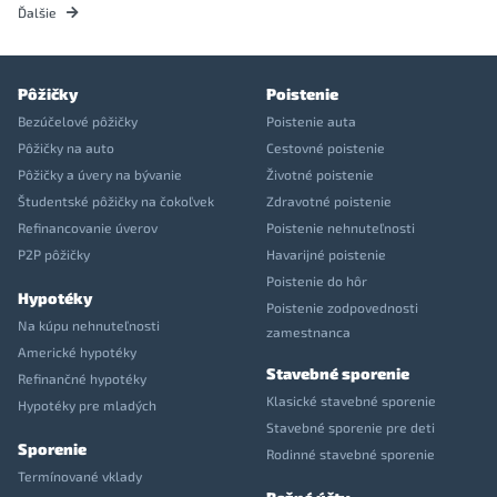
Ďalšie
Pôžičky
Poistenie
Bezúčelové pôžičky
Poistenie auta
Pôžičky na auto
Cestovné poistenie
Pôžičky a úvery na bývanie
Životné poistenie
Študentské pôžičky na čokoľvek
Zdravotné poistenie
Refinancovanie úverov
Poistenie nehnuteľnosti
P2P pôžičky
Havarijné poistenie
Poistenie do hôr
Hypotéky
Poistenie zodpovednosti
Na kúpu nehnuteľnosti
zamestnanca
Americké hypotéky
Stavebné sporenie
Refinančné hypotéky
Klasické stavebné sporenie
Hypotéky pre mladých
Stavebné sporenie pre deti
Sporenie
Rodinné stavebné sporenie
Termínované vklady