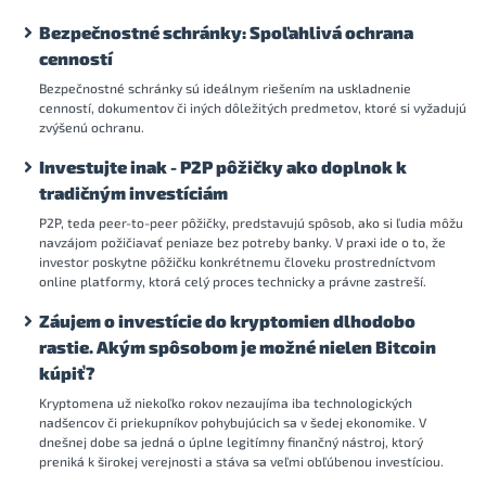
Bezpečnostné schránky: Spoľahlivá ochrana
cenností
Bezpečnostné schránky sú ideálnym riešením na uskladnenie
cenností, dokumentov či iných dôležitých predmetov, ktoré si vyžadujú
zvýšenú ochranu.
Investujte inak - P2P pôžičky ako doplnok k
tradičným investíciám
P2P, teda peer-to-peer pôžičky, predstavujú spôsob, ako si ľudia môžu
navzájom požičiavať peniaze bez potreby banky. V praxi ide o to, že
investor poskytne pôžičku konkrétnemu človeku prostredníctvom
online platformy, ktorá celý proces technicky a právne zastreší.
Záujem o investície do kryptomien dlhodobo
rastie. Akým spôsobom je možné nielen Bitcoin
kúpiť?
Kryptomena už niekoľko rokov nezaujíma iba technologických
nadšencov či priekupníkov pohybujúcich sa v šedej ekonomike. V
dnešnej dobe sa jedná o úplne legitímny finančný nástroj, ktorý
preniká k širokej verejnosti a stáva sa veľmi obľúbenou investíciou.