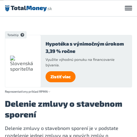
Preskočiť na obsah
Totaltip
Hypotéka s výnimočným úrokom
3,39 % ročne
Využite výhodnú ponuku na financovanie
bývania.
Zistiť viac
Reprezentatívny príklad RPMN
Delenie zmluvy o stavebnom
sporení
Delenie zmluvy o stavebnom sporení je v podstate
rozdelenie jednej zmluvy na x nových zmlúv o