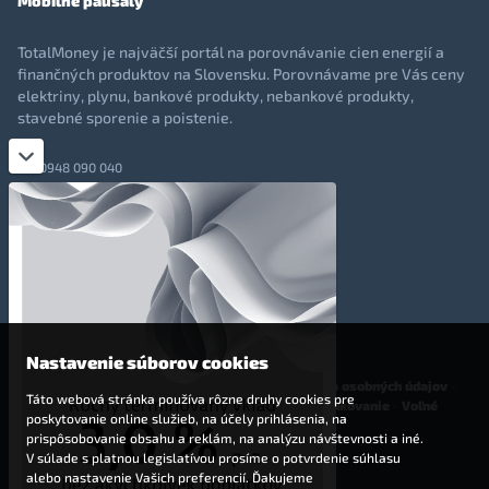
Mobilné paušály
TotalMoney je najväčší portál na porovnávanie cien energií a
finančných produktov na Slovensku. Porovnávame pre Vás ceny
elektriny, plynu, bankové produkty, nebankové produkty,
stavebné sporenie a poistenie.
0948 090 040
+421 948 090 051
info@totalmoney.sk
TotalMoney s.r.o.,
Levočská 866, Poprad, 058 01
Nastavenie súborov cookies
O nás
-
Reklama
-
Podmienky používania
-
Ochrana osobných údajov
-
Táto webová stránka používa rôzne druhy cookies pre
Cookies
-
Nastavenia cookies
-
Finančné sprostredkovanie
-
Voľné
poskytovanie online služieb, na účely prihlásenia, na
pracovné miesta
prispôsobovanie obsahu a reklám, na analýzu návštevnosti a iné.
V súlade s platnou legislatívou prosíme o potvrdenie súhlasu
Affiliate - partnerský program
alebo nastavenie Vašich preferencií. Ďakujeme