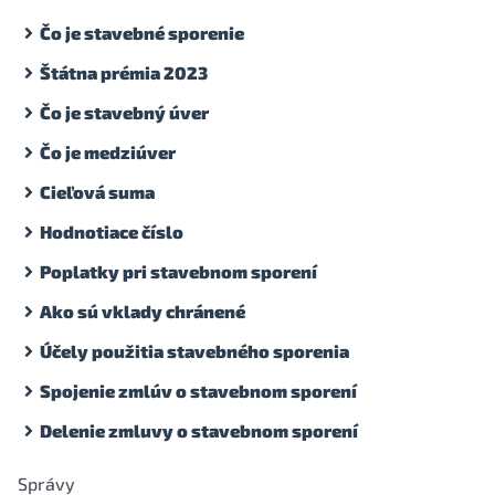
Čo je stavebné sporenie
Štátna prémia 2023
Čo je stavebný úver
Čo je medziúver
Cieľová suma
Hodnotiace číslo
Poplatky pri stavebnom sporení
Ako sú vklady chránené
Účely použitia stavebného sporenia
Spojenie zmlúv o stavebnom sporení
Delenie zmluvy o stavebnom sporení
Správy