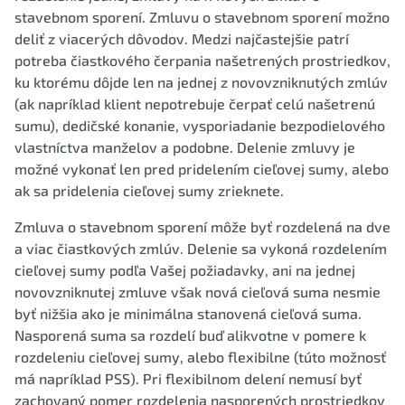
stavebnom sporení. Zmluvu o stavebnom sporení možno
deliť z viacerých dôvodov. Medzi najčastejšie patrí
potreba čiastkového čerpania našetrených prostriedkov,
ku ktorému dôjde len na jednej z novovzniknutých zmlúv
(ak napríklad klient nepotrebuje čerpať celú našetrenú
sumu), dedičské konanie, vysporiadanie bezpodielového
vlastníctva manželov a podobne. Delenie zmluvy je
možné vykonať len pred pridelením cieľovej sumy, alebo
ak sa pridelenia cieľovej sumy zrieknete.
Zmluva o stavebnom sporení môže byť rozdelená na dve
a viac čiastkových zmlúv. Delenie sa vykoná rozdelením
cieľovej sumy podľa Vašej požiadavky, ani na jednej
novovzniknutej zmluve však nová cieľová suma nesmie
byť nižšia ako je minimálna stanovená cieľová suma.
Nasporená suma sa rozdelí buď alikvotne v pomere k
rozdeleniu cieľovej sumy, alebo flexibilne (túto možnosť
má napríklad PSS). Pri flexibilnom delení nemusí byť
zachovaný pomer rozdelenia nasporených prostriedkov