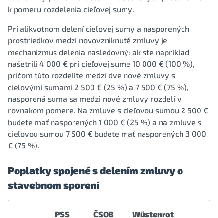
k pomeru rozdelenia cieľovej sumy.
Pri alikvotnom delení cieľovej sumy a nasporených
prostriedkov medzi novovzniknuté zmluvy je
mechanizmus delenia nasledovný: ak ste napríklad
našetrili 4 000 € pri cieľovej sume 10 000 € (100 %),
pričom túto rozdelíte medzi dve nové zmluvy s
cieľovými sumami 2 500 € (25 %) a 7 500 € (75 %),
nasporená suma sa medzi nové zmluvy rozdelí v
rovnakom pomere. Na zmluve s cieľovou sumou 2 500 €
budete mať nasporených 1 000 € (25 %) a na zmluve s
cieľovou sumou 7 500 € budete mať nasporených 3 000
€ (75 %).
Poplatky spojené s delením zmluvy o
stavebnom sporení
PSS
ČSOB
Wüstenrot