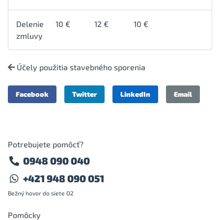
Delenie
10 €
12 €
10 €
zmluvy
Účely použitia stavebného sporenia
Facebook
Twitter
LinkedIn
Email
Potrebujete pomôcť?
0948 090 040
+421 948 090 051
Bežný hovor do siete O2
Pomôcky