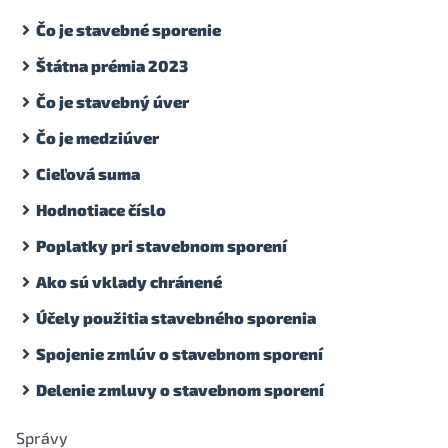
Čo je stavebné sporenie
Štátna prémia 2023
Čo je stavebný úver
Čo je medziúver
Cieľová suma
Hodnotiace číslo
Poplatky pri stavebnom sporení
Ako sú vklady chránené
Účely použitia stavebného sporenia
Spojenie zmlúv o stavebnom sporení
Delenie zmluvy o stavebnom sporení
Správy