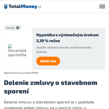
Preskočiť na obsah
Totaltip
Hypotéka s výnimočným úrokom
3,39 % ročne
Využite výhodnú ponuku na financovanie
bývania.
Zistiť viac
Reprezentatívny príklad RPMN
Delenie zmluvy o stavebnom
sporení
Delenie zmluvy o stavebnom sporení je v podstate
rozdelenie jednej zmluvy na x nových zmlúv o