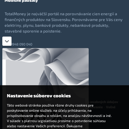
Mobilné paušály
TotalMoney je najväčší portál na porovnávanie cien energií a
finančných produktov na Slovensku. Porovnávame pre Vás ceny
elektriny, plynu, bankové produkty, nebankové produkty,
stavebné sporenie a poistenie.
0948 090 040
+421 948 090 051
info@totalmoney.sk
TotalMoney s.r.o.,
Levočská 866, Poprad, 058 01
Nastavenie súborov cookies
O nás
-
Reklama
-
Podmienky používania
-
Ochrana osobných údajov
-
Táto webová stránka používa rôzne druhy cookies pre
Cookies
-
Nastavenia cookies
-
Finančné sprostredkovanie
-
Voľné
poskytovanie online služieb, na účely prihlásenia, na
pracovné miesta
prispôsobovanie obsahu a reklám, na analýzu návštevnosti a iné.
V súlade s platnou legislatívou prosíme o potvrdenie súhlasu
Affiliate - partnerský program
alebo nastavenie Vašich preferencií. Ďakujeme