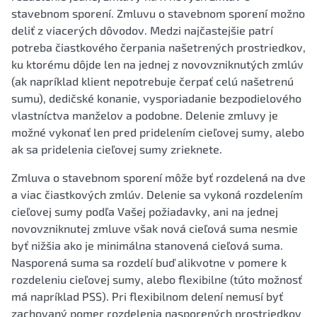
stavebnom sporení. Zmluvu o stavebnom sporení možno
deliť z viacerých dôvodov. Medzi najčastejšie patrí
potreba čiastkového čerpania našetrených prostriedkov,
ku ktorému dôjde len na jednej z novovzniknutých zmlúv
(ak napríklad klient nepotrebuje čerpať celú našetrenú
sumu), dedičské konanie, vysporiadanie bezpodielového
vlastníctva manželov a podobne. Delenie zmluvy je
možné vykonať len pred pridelením cieľovej sumy, alebo
ak sa pridelenia cieľovej sumy zrieknete.
Zmluva o stavebnom sporení môže byť rozdelená na dve
a viac čiastkových zmlúv. Delenie sa vykoná rozdelením
cieľovej sumy podľa Vašej požiadavky, ani na jednej
novovzniknutej zmluve však nová cieľová suma nesmie
byť nižšia ako je minimálna stanovená cieľová suma.
Nasporená suma sa rozdelí buď alikvotne v pomere k
rozdeleniu cieľovej sumy, alebo flexibilne (túto možnosť
má napríklad PSS). Pri flexibilnom delení nemusí byť
zachovaný pomer rozdelenia nasporených prostriedkov