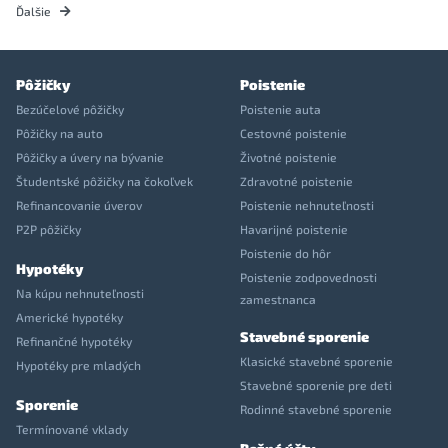
Ďalšie
Pôžičky
Poistenie
Bezúčelové pôžičky
Poistenie auta
Pôžičky na auto
Cestovné poistenie
Pôžičky a úvery na bývanie
Životné poistenie
Študentské pôžičky na čokoľvek
Zdravotné poistenie
Refinancovanie úverov
Poistenie nehnuteľnosti
P2P pôžičky
Havarijné poistenie
Poistenie do hôr
Hypotéky
Poistenie zodpovednosti
Na kúpu nehnuteľnosti
zamestnanca
Americké hypotéky
Stavebné sporenie
Refinančné hypotéky
Klasické stavebné sporenie
Hypotéky pre mladých
Stavebné sporenie pre deti
Sporenie
Rodinné stavebné sporenie
Termínované vklady