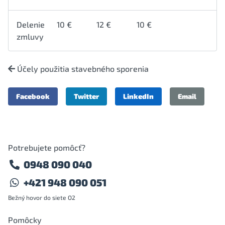
Delenie
10 €
12 €
10 €
zmluvy
Účely použitia stavebného sporenia
Facebook
Twitter
LinkedIn
Email
Potrebujete pomôcť?
0948 090 040
+421 948 090 051
Bežný hovor do siete O2
Pomôcky