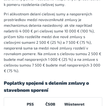
k pomeru rozdelenia cieľovej sumy.
Pri alikvotnom delení cieľovej sumy a nasporených
prostriedkov medzi novovzniknuté zmluvy je
mechanizmus delenia nasledovný: ak ste napríklad
našetrili 4 000 € pri cieľovej sume 10 000 € (100 %),
pričom túto rozdelíte medzi dve nové zmluvy s
cieľovými sumami 2 500 € (25 %) a 7 500 € (75 %),
nasporená suma sa medzi nové zmluvy rozdelí v
rovnakom pomere. Na zmluve s cieľovou sumou 2 500 €
budete mať nasporených 1 000 € (25 %) a na zmluve s
cieľovou sumou 7 500 € budete mať nasporených 3 000
€ (75 %).
Poplatky spojené s delením zmluvy o
stavebnom sporení
PSS
ČSOB
Wüstenrot