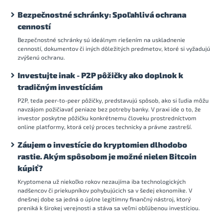
Bezpečnostné schránky: Spoľahlivá ochrana
cenností
Bezpečnostné schránky sú ideálnym riešením na uskladnenie
cenností, dokumentov či iných dôležitých predmetov, ktoré si vyžadujú
zvýšenú ochranu.
Investujte inak - P2P pôžičky ako doplnok k
tradičným investíciám
P2P, teda peer-to-peer pôžičky, predstavujú spôsob, ako si ľudia môžu
navzájom požičiavať peniaze bez potreby banky. V praxi ide o to, že
investor poskytne pôžičku konkrétnemu človeku prostredníctvom
online platformy, ktorá celý proces technicky a právne zastreší.
Záujem o investície do kryptomien dlhodobo
rastie. Akým spôsobom je možné nielen Bitcoin
kúpiť?
Kryptomena už niekoľko rokov nezaujíma iba technologických
nadšencov či priekupníkov pohybujúcich sa v šedej ekonomike. V
dnešnej dobe sa jedná o úplne legitímny finančný nástroj, ktorý
preniká k širokej verejnosti a stáva sa veľmi obľúbenou investíciou.