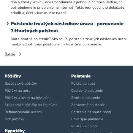
dňa a stovky krokov, dnes zvládneme z pohodlia domova. Jediné, čo
potrebujeme je pripojenie na internet. Takto jednoducho si dokážete
zriadiť aj účet v banke. Ako na to?
Poistenie trvalých následkov úrazu - porovnanie
7 životných poistení
Máte životné poistenie? Ako sa líši poistenie trvalých následkov úrazu
medzi jednotlivými poisťovňami? Pozrite si porovnanie.
Ďalšie
Pôžičky
Poistenie
Bezúčelové pôžičky
Poistenie auta
Pôžičky na auto
Cestovné poistenie
Pôžičky a úvery na bývanie
Životné poistenie
Študentské pôžičky na čokoľvek
Zdravotné poistenie
Refinancovanie úverov
Poistenie nehnuteľnosti
P2P pôžičky
Havarijné poistenie
Poistenie do hôr
Hypotéky