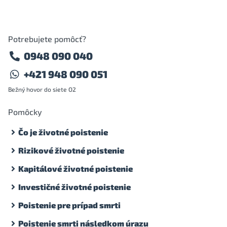
Potrebujete pomôcť?
0948 090 040
+421 948 090 051
Bežný hovor do siete O2
Pomôcky
Čo je životné poistenie
Rizikové životné poistenie
Kapitálové životné poistenie
Investičné životné poistenie
Poistenie pre prípad smrti
Poistenie smrti následkom úrazu