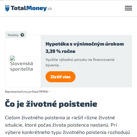
Preskočiť na obsah
Totaltip
Hypotéka s výnimočným úrokom
3,39 % ročne
Využite výhodnú ponuku na financovanie
bývania.
Zistiť viac
Reprezentatívny príklad RPMN
Čo je životné poistenie
Cieľom životného poistenia je riešiť rôzne životné
situácie, ktoré počas života poistenca nastanú. Pri
výbere konkrétneho typu životného poistenia rozhodujú