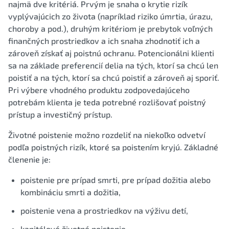
najmä dve kritériá. Prvým je snaha o krytie rizík
vyplývajúcich zo života (napríklad riziko úmrtia, úrazu,
choroby a pod.), druhým kritériom je prebytok voľných
finančných prostriedkov a ich snaha zhodnotiť ich a
zároveň získať aj poistnú ochranu. Potencionálni klienti
sa na základe preferencií delia na tých, ktorí sa chcú len
poistiť a na tých, ktorí sa chcú poistiť a zároveň aj sporiť.
Pri výbere vhodného produktu zodpovedajúceho
potrebám klienta je teda potrebné rozlišovať poistný
prístup a investičný prístup.
Životné poistenie možno rozdeliť na niekoľko odvetví
podľa poistných rizík, ktoré sa poistením kryjú. Základné
členenie je:
poistenie pre prípad smrti, pre prípad dožitia alebo
kombináciu smrti a dožitia,
poistenie vena a prostriedkov na výživu detí,
kapitálové životné poistenie,