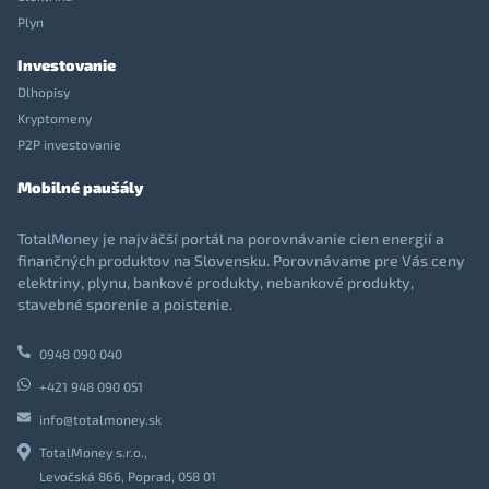
Plyn
Investovanie
Dlhopisy
Kryptomeny
P2P investovanie
Mobilné paušály
TotalMoney je najväčší portál na porovnávanie cien energií a
finančných produktov na Slovensku. Porovnávame pre Vás ceny
elektriny, plynu, bankové produkty, nebankové produkty,
stavebné sporenie a poistenie.
0948 090 040
+421 948 090 051
info@totalmoney.sk
TotalMoney s.r.o.,
Levočská 866, Poprad, 058 01