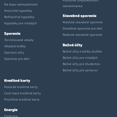
Poistenie zodpovednosti
Na kúpu nehnuteľnosti
zamestnanca
Americké hypotéky
Stavebné sporenie
Refinančné hypotéky
Klasické stavebné sporenie
Hypotéky pre mladých
Stavebné sporenie pre deti
Sporenie
Rodinné stavebné sporenie
Termínované vklady
Bežné účty
Vkladné knížky
Bežné účty a balíky služieb
Sporiace účty
Bežné účty pre mladých
Sporenie pre deti
Bežné účty pre študentov
Bežné účty pre seniorov
Kreditné karty
Klasické kreditné karty
Cash-back kreditné karty
Prestížne kreditné karty
Energie
Elektrina