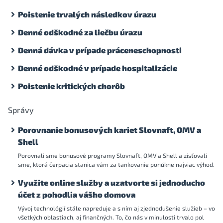
Poistenie trvalých následkov úrazu
Denné odškodné za liečbu úrazu
Denná dávka v prípade práceneschopnosti
Denné odškodné v prípade hospitalizácie
Poistenie kritických chorôb
Správy
Porovnanie bonusových kariet Slovnaft, OMV a
Shell
Porovnali sme bonusové programy Slovnaft, OMV a Shell a zisťovali
sme, ktorá čerpacia stanica vám za tankovanie ponúkne najviac výhod.
Využite online služby a uzatvorte si jednoducho
účet z pohodlia vášho domova
Vývoj technológií stále napreduje a s ním aj zjednodušenie služieb – vo
všetkých oblastiach, aj finančných. To, čo nás v minulosti trvalo pol