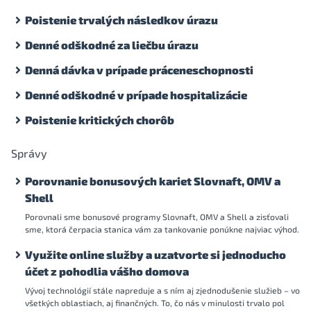
Poistenie trvalých následkov úrazu
Denné odškodné za liečbu úrazu
Denná dávka v prípade práceneschopnosti
Denné odškodné v prípade hospitalizácie
Poistenie kritických chorôb
Správy
Porovnanie bonusových kariet Slovnaft, OMV a
Shell
Porovnali sme bonusové programy Slovnaft, OMV a Shell a zisťovali
sme, ktorá čerpacia stanica vám za tankovanie ponúkne najviac výhod.
Využite online služby a uzatvorte si jednoducho
účet z pohodlia vášho domova
Vývoj technológií stále napreduje a s ním aj zjednodušenie služieb – vo
všetkých oblastiach, aj finančných. To, čo nás v minulosti trvalo pol