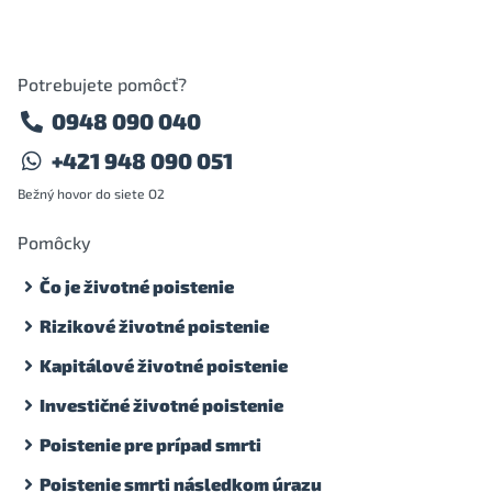
Potrebujete pomôcť?
0948 090 040
+421 948 090 051
Bežný hovor do siete O2
Pomôcky
Čo je životné poistenie
Rizikové životné poistenie
Kapitálové životné poistenie
Investičné životné poistenie
Poistenie pre prípad smrti
Poistenie smrti následkom úrazu