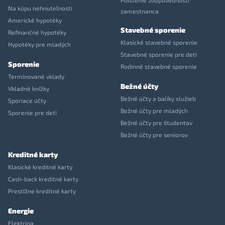
Poistenie zodpovednosti
Na kúpu nehnuteľnosti
zamestnanca
Americké hypotéky
Stavebné sporenie
Refinančné hypotéky
Klasické stavebné sporenie
Hypotéky pre mladých
Stavebné sporenie pre deti
Sporenie
Rodinné stavebné sporenie
Termínované vklady
Bežné účty
Vkladné knížky
Bežné účty a balíky služieb
Sporiace účty
Bežné účty pre mladých
Sporenie pre deti
Bežné účty pre študentov
Bežné účty pre seniorov
Kreditné karty
Klasické kreditné karty
Cash-back kreditné karty
Prestížne kreditné karty
Energie
Elektrina