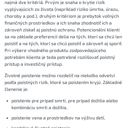
najmä dve kritériá. Prvým je snaha o krytie rizík
vyplývajúcich zo života (napríklad riziko úmrtia, úrazu,
choroby a pod.), druhým kritériom je prebytok voľných
finančných prostriedkov a ich snaha zhodnotiť ich a
zároveň získať aj poistnú ochranu. Potencionálni klienti
sa na základe preferencií delia na tých, ktorí sa chcú len
poistiť a na tých, ktorí sa chcú poistiť a zároveň aj sporiť.
Pri výbere vhodného produktu zodpovedajúceho
potrebám klienta je teda potrebné rozlišovať poistný
prístup a investičný prístup.
Životné poistenie možno rozdeliť na niekoľko odvetví
podľa poistných rizík, ktoré sa poistením kryjú. Základné
členenie je:
poistenie pre prípad smrti, pre prípad dožitia alebo
kombináciu smrti a dožitia,
poistenie vena a prostriedkov na výživu detí,
kapitálové životné poistenie,