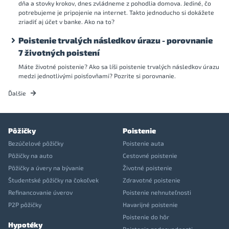
dňa a stovky krokov, dnes zvládneme z pohodlia domova. Jediné, čo
potrebujeme je pripojenie na internet. Takto jednoducho si dokážete
zriadiť aj účet v banke. Ako na to?
Poistenie trvalých následkov úrazu - porovnanie
7 životných poistení
Máte životné poistenie? Ako sa líši poistenie trvalých následkov úrazu
medzi jednotlivými poisťovňami? Pozrite si porovnanie.
Ďalšie
Pôžičky
Poistenie
Bezúčelové pôžičky
Poistenie auta
Pôžičky na auto
Cestovné poistenie
Pôžičky a úvery na bývanie
Životné poistenie
Študentské pôžičky na čokoľvek
Zdravotné poistenie
Refinancovanie úverov
Poistenie nehnuteľnosti
P2P pôžičky
Havarijné poistenie
Poistenie do hôr
Hypotéky