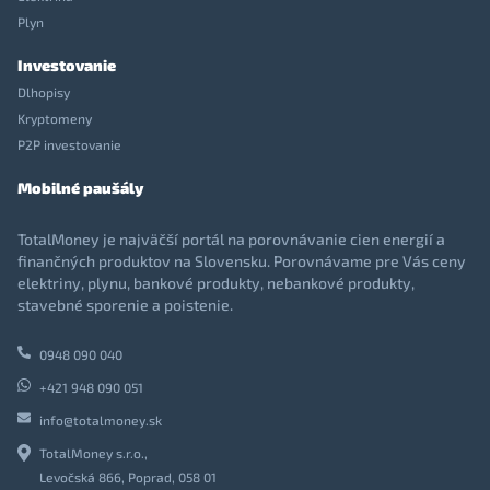
Plyn
Investovanie
Dlhopisy
Kryptomeny
P2P investovanie
Mobilné paušály
TotalMoney je najväčší portál na porovnávanie cien energií a
finančných produktov na Slovensku. Porovnávame pre Vás ceny
elektriny, plynu, bankové produkty, nebankové produkty,
stavebné sporenie a poistenie.
0948 090 040
+421 948 090 051
info@totalmoney.sk
TotalMoney s.r.o.,
Levočská 866, Poprad, 058 01