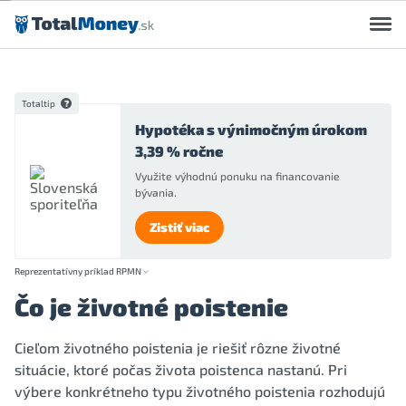
Preskočiť na obsah
Totaltip
Hypotéka s výnimočným úrokom
3,39 % ročne
Využite výhodnú ponuku na financovanie
bývania.
Zistiť viac
Reprezentatívny príklad RPMN
Čo je životné poistenie
Cieľom životného poistenia je riešiť rôzne životné
situácie, ktoré počas života poistenca nastanú. Pri
výbere konkrétneho typu životného poistenia rozhodujú