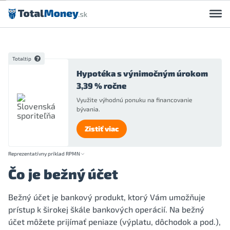
Preskočiť na obsah
Totaltip
Hypotéka s výnimočným úrokom
3,39 % ročne
Využite výhodnú ponuku na financovanie
bývania.
Zistiť viac
Reprezentatívny príklad RPMN
Čo je bežný účet
Bežný účet je bankový produkt, ktorý Vám umožňuje
prístup k širokej škále bankových operácií. Na bežný
účet môžete prijímať peniaze (výplatu, dôchodok a pod.),