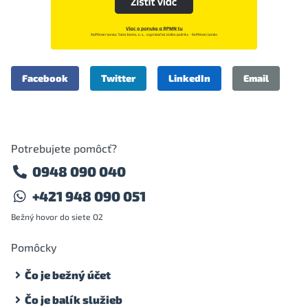
Facebook
Twitter
LinkedIn
Email
Potrebujete pomôcť?
0948 090 040
+421 948 090 051
Bežný hovor do siete O2
Pomôcky
Čo je bežný účet
Čo je balík služieb