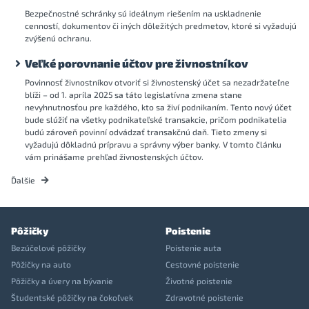
Bezpečnostné schránky sú ideálnym riešením na uskladnenie
cenností, dokumentov či iných dôležitých predmetov, ktoré si vyžadujú
zvýšenú ochranu.
Veľké porovnanie účtov pre živnostníkov
Povinnosť živnostníkov otvoriť si živnostenský účet sa nezadržateľne
blíži – od 1. apríla 2025 sa táto legislatívna zmena stane
nevyhnutnosťou pre každého, kto sa živí podnikaním. Tento nový účet
bude slúžiť na všetky podnikateľské transakcie, pričom podnikatelia
budú zároveň povinní odvádzať transakčnú daň. Tieto zmeny si
vyžadujú dôkladnú prípravu a správny výber banky. V tomto článku
vám prinášame prehľad živnostenských účtov.
Ďalšie
Pôžičky
Poistenie
Bezúčelové pôžičky
Poistenie auta
Pôžičky na auto
Cestovné poistenie
Pôžičky a úvery na bývanie
Životné poistenie
Študentské pôžičky na čokoľvek
Zdravotné poistenie