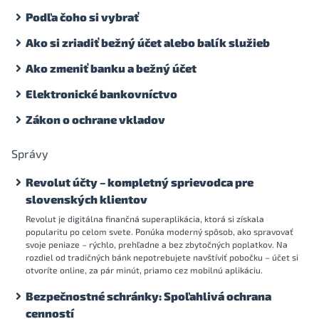
Podľa čoho si vybrať
Ako si zriadiť bežný účet alebo balík služieb
Ako zmeniť banku a bežný účet
Elektronické bankovníctvo
Zákon o ochrane vkladov
Správy
Revolut účty – kompletný sprievodca pre
slovenských klientov
Revolut je digitálna finančná superaplikácia, ktorá si získala
popularitu po celom svete. Ponúka moderný spôsob, ako spravovať
svoje peniaze – rýchlo, prehľadne a bez zbytočných poplatkov. Na
rozdiel od tradičných bánk nepotrebujete navštíviť pobočku – účet si
otvoríte online, za pár minút, priamo cez mobilnú aplikáciu.
Bezpečnostné schránky: Spoľahlivá ochrana
cenností