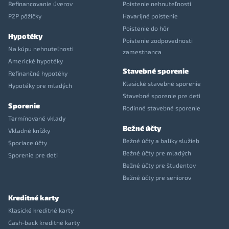
Refinancovanie úverov
Poistenie nehnuteľnosti
P2P pôžičky
Havarijné poistenie
Poistenie do hôr
Hypotéky
Poistenie zodpovednosti
Na kúpu nehnuteľnosti
zamestnanca
Americké hypotéky
Stavebné sporenie
Refinančné hypotéky
Klasické stavebné sporenie
Hypotéky pre mladých
Stavebné sporenie pre deti
Sporenie
Rodinné stavebné sporenie
Termínované vklady
Bežné účty
Vkladné knížky
Bežné účty a balíky služieb
Sporiace účty
Bežné účty pre mladých
Sporenie pre deti
Bežné účty pre študentov
Bežné účty pre seniorov
Kreditné karty
Klasické kreditné karty
Cash-back kreditné karty