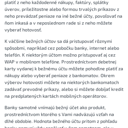
platiť z neho každodenné nákupy, faktúry, splátky
úverov, príležitostne alebo formou trvalých príkazov z
neho prevádzať peniaze na iné bežné účty, povoľovať na
ňom inkasá a v neposlednom rade si z neho môžete
vyberať hotovosť.
K väčšine bežných účtov sa dá pristupovať rôznymi
spôsobmi, napríklad cez pobočku banky, internet alebo
telefón. K niektorým účtom možno pristupovať aj cez
WAP v mobilnom telefóne. Prostredníctvom debetnej
karty vydanej k bežnému účtu môžete pohodlne platiť za
nákupy alebo vyberať peniaze z bankomatov. Okrem
výberov hotovosti môžete na niektorých bankomatoch
zadávať prevodné príkazy, alebo si môžete dobíjať kredit
na predplatených kartách mobilných operátorov.
Banky samotné vnímajú bežný účet ako produkt,
prostredníctvom ktorého s Vami nadväzujú vzťah na
dlhé obdobie. Hodnota bežného účtu pritom z pohľadu
banky nemusí vždy spočívať v ňom samotnom, ale v