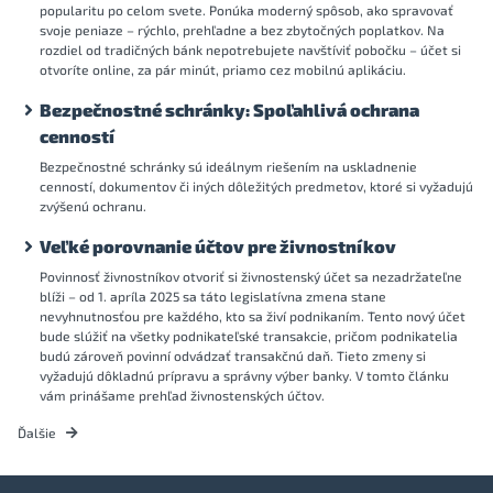
popularitu po celom svete. Ponúka moderný spôsob, ako spravovať
svoje peniaze – rýchlo, prehľadne a bez zbytočných poplatkov. Na
rozdiel od tradičných bánk nepotrebujete navštíviť pobočku – účet si
otvoríte online, za pár minút, priamo cez mobilnú aplikáciu.
Bezpečnostné schránky: Spoľahlivá ochrana
cenností
Bezpečnostné schránky sú ideálnym riešením na uskladnenie
cenností, dokumentov či iných dôležitých predmetov, ktoré si vyžadujú
zvýšenú ochranu.
Veľké porovnanie účtov pre živnostníkov
Povinnosť živnostníkov otvoriť si živnostenský účet sa nezadržateľne
blíži – od 1. apríla 2025 sa táto legislatívna zmena stane
nevyhnutnosťou pre každého, kto sa živí podnikaním. Tento nový účet
bude slúžiť na všetky podnikateľské transakcie, pričom podnikatelia
budú zároveň povinní odvádzať transakčnú daň. Tieto zmeny si
vyžadujú dôkladnú prípravu a správny výber banky. V tomto článku
vám prinášame prehľad živnostenských účtov.
Ďalšie