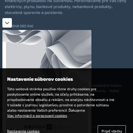
finančných produktov na Slovensku. Porovnávame pre Vás ceny
elektriny, plynu, bankové produkty, nebankové produkty,
stavebné sporenie a poistenie.
0948 090 040
+421 948 090 051
info@totalmoney.sk
TotalMoney s.r.o.,
Levočská 866, Poprad, 058 01
Nastavenie súborov cookies
O nás
-
Reklama
-
Podmienky používania
-
Ochrana osobných údajov
-
Táto webová stránka používa rôzne druhy cookies pre
Cookies
-
Nastavenia cookies
-
Finančné sprostredkovanie
-
Voľné
poskytovanie online služieb, na účely prihlásenia, na
pracovné miesta
prispôsobovanie obsahu a reklám, na analýzu návštevnosti a iné.
V súlade s platnou legislatívou prosíme o potvrdenie súhlasu
Affiliate - partnerský program
alebo nastavenie Vašich preferencií. Ďakujeme
Viac informácií o spracovaní cookies
© 2009 - 2023 TotalMoney s.r.o.
(samostatný finančný agent, povolenie Národnej banky Slovenska - reg. č.
Nastavenia cookies
Prijať všetky
127292)