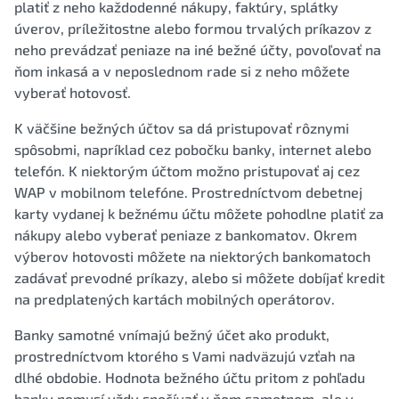
platiť z neho každodenné nákupy, faktúry, splátky
úverov, príležitostne alebo formou trvalých príkazov z
neho prevádzať peniaze na iné bežné účty, povoľovať na
ňom inkasá a v neposlednom rade si z neho môžete
vyberať hotovosť.
K väčšine bežných účtov sa dá pristupovať rôznymi
spôsobmi, napríklad cez pobočku banky, internet alebo
telefón. K niektorým účtom možno pristupovať aj cez
WAP v mobilnom telefóne. Prostredníctvom debetnej
karty vydanej k bežnému účtu môžete pohodlne platiť za
nákupy alebo vyberať peniaze z bankomatov. Okrem
výberov hotovosti môžete na niektorých bankomatoch
zadávať prevodné príkazy, alebo si môžete dobíjať kredit
na predplatených kartách mobilných operátorov.
Banky samotné vnímajú bežný účet ako produkt,
prostredníctvom ktorého s Vami nadväzujú vzťah na
dlhé obdobie. Hodnota bežného účtu pritom z pohľadu
banky nemusí vždy spočívať v ňom samotnom, ale v