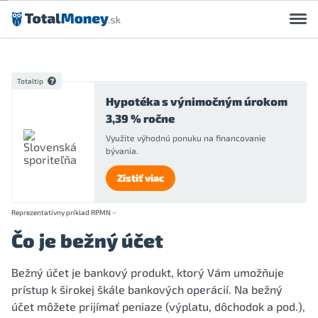
Preskočiť na obsah
Totaltip
Hypotéka s výnimočným úrokom
3,39 % ročne
Využite výhodnú ponuku na financovanie
bývania.
Zistiť viac
Reprezentatívny príklad RPMN
Čo je bežný účet
Bežný účet je bankový produkt, ktorý Vám umožňuje
prístup k širokej škále bankových operácií. Na bežný
účet môžete prijímať peniaze (výplatu, dôchodok a pod.),