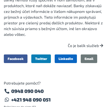
produktoch, ktoré naň dokáže naviazať. Banky získavajú
cez bežný účet informácie o Vašom nákupnom správaní,
príjmoch a výdavkoch. Tieto informácie im poskytujú
priestor pre cielený predaj ďalších produktov. Niektoré z
nich súvisia priamo s bežným účtom, iné len okrajovo
alebo vôbec.
Čo je balík služieb
Facebook
Twitter
LinkedIn
Email
Potrebujete pomôcť?
0948 090 040
+421 948 090 051
Bežný hovor do siete O2