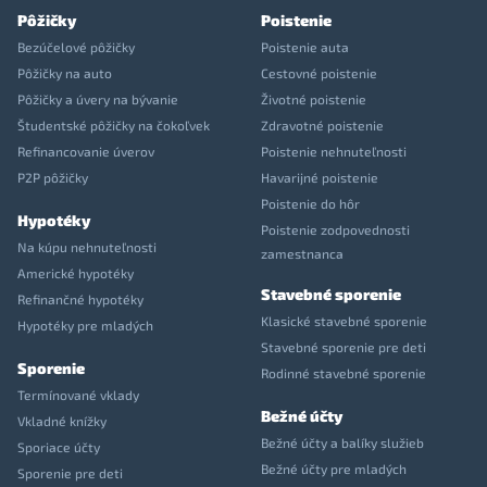
Pôžičky
Poistenie
Bezúčelové pôžičky
Poistenie auta
Pôžičky na auto
Cestovné poistenie
Pôžičky a úvery na bývanie
Životné poistenie
Študentské pôžičky na čokoľvek
Zdravotné poistenie
Refinancovanie úverov
Poistenie nehnuteľnosti
P2P pôžičky
Havarijné poistenie
Poistenie do hôr
Hypotéky
Poistenie zodpovednosti
Na kúpu nehnuteľnosti
zamestnanca
Americké hypotéky
Stavebné sporenie
Refinančné hypotéky
Klasické stavebné sporenie
Hypotéky pre mladých
Stavebné sporenie pre deti
Sporenie
Rodinné stavebné sporenie
Termínované vklady
Bežné účty
Vkladné knížky
Bežné účty a balíky služieb
Sporiace účty
Bežné účty pre mladých
Sporenie pre deti