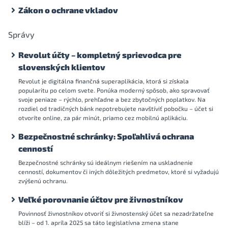
Zákon o ochrane vkladov
Správy
Revolut účty – kompletný sprievodca pre
slovenských klientov
Revolut je digitálna finančná superaplikácia, ktorá si získala
popularitu po celom svete. Ponúka moderný spôsob, ako spravovať
svoje peniaze – rýchlo, prehľadne a bez zbytočných poplatkov. Na
rozdiel od tradičných bánk nepotrebujete navštíviť pobočku – účet si
otvoríte online, za pár minút, priamo cez mobilnú aplikáciu.
Bezpečnostné schránky: Spoľahlivá ochrana
cenností
Bezpečnostné schránky sú ideálnym riešením na uskladnenie
cenností, dokumentov či iných dôležitých predmetov, ktoré si vyžadujú
zvýšenú ochranu.
Veľké porovnanie účtov pre živnostníkov
Povinnosť živnostníkov otvoriť si živnostenský účet sa nezadržateľne
blíži – od 1. apríla 2025 sa táto legislatívna zmena stane