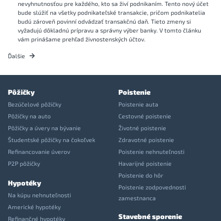
nevyhnutnosťou pre každého, kto sa živí podnikaním. Tento nový účet
bude slúžiť na všetky podnikateľské transakcie, pričom podnikatelia
budú zároveň povinní odvádzať transakčnú daň. Tieto zmeny si
vyžadujú dôkladnú prípravu a správny výber banky. V tomto článku
vám prinášame prehľad živnostenských účtov.
Ďalšie
Pôžičky
Poistenie
Bezúčelové pôžičky
Poistenie auta
Pôžičky na auto
Cestovné poistenie
Pôžičky a úvery na bývanie
Životné poistenie
Študentské pôžičky na čokoľvek
Zdravotné poistenie
Refinancovanie úverov
Poistenie nehnuteľnosti
P2P pôžičky
Havarijné poistenie
Poistenie do hôr
Hypotéky
Poistenie zodpovednosti
Na kúpu nehnuteľnosti
zamestnanca
Americké hypotéky
Stavebné sporenie
Refinančné hypotéky