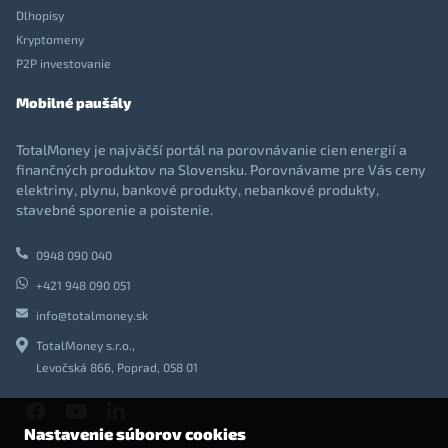
Dlhopisy
Kryptomeny
P2P investovanie
Mobilné paušály
TotalMoney je najväčší portál na porovnávanie cien energií a
finančných produktov na Slovensku. Porovnávame pre Vás ceny
elektriny, plynu, bankové produkty, nebankové produkty,
stavebné sporenie a poistenie.
0948 090 040
+421 948 090 051
info@totalmoney.sk
TotalMoney s.r.o.,
Levočská 866, Poprad, 058 01
Nastavenie súborov cookies