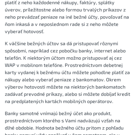
platiť z neho každodenné nákupy, faktúry, splátky
úverov, príležitostne alebo formou trvalých príkazov z
neho prevádzať peniaze na iné bežné účty, povoľovať na
ňom inkasá a v neposlednom rade si z neho môžete
vyberať hotovosť.
K väčšine bežných účtov sa dá pristupovať rôznymi
spôsobmi, napríklad cez pobočku banky, internet alebo
telefón. K niektorým účtom možno pristupovať aj cez
WAP v mobilnom telefóne. Prostredníctvom debetnej
karty vydanej k bežnému účtu môžete pohodlne platiť za
nákupy alebo vyberať peniaze z bankomatov. Okrem
výberov hotovosti môžete na niektorých bankomatoch
zadávať prevodné príkazy, alebo si môžete dobíjať kredit
na predplatených kartách mobilných operátorov.
Banky samotné vnímajú bežný účet ako produkt,
prostredníctvom ktorého s Vami nadväzujú vzťah na
dlhé obdobie. Hodnota bežného účtu pritom z pohľadu
banky nemusí vždy spočívať v ňom samotnom, ale v