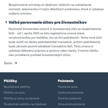
Bezpečnostné schránky sú ideálnym riešením na uskladnenie
cenností, dokumentov či iných dôležitých predmetov, ktoré si vyžadujú
zvýšenú ochranu.
Veľké porovnanie účtov pre živnostníkov
Povinnosť živnostníkov otvoriť si živnostenský účet sa nezadržateľne
blíži – od 1. apríla 2025 sa táto legislatívna zmena stane
nevyhnutnosťou pre každého, kto sa živí podnikaním. Tento nový účet
bude slúžiť na všetky podnikateľské transakcie, pričom podnikatelia
budú zároveň povinní odvádzať transakčnú daň. Tieto zmeny si
vyžadujú dôkladnú prípravu a správny výber banky. V tomto článku
vám prinášame prehľad živnostenských účtov.
Ďalšie
Pôžičky
Poistenie
Bezúčelové pôžičky
Poistenie auta
Pôžičky na auto
Cestovné poistenie
Pôžičky a úvery na bývanie
Životné poistenie
Študentské pôžičky na čokoľvek
Zdravotné poistenie