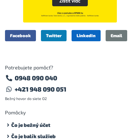
Facebook
Twitter
LinkedIn
Email
Potrebujete pomôcť?
0948 090 040
+421 948 090 051
Bežný hovor do siete O2
Pomôcky
Čo je bežný účet
Čo je balík služieb