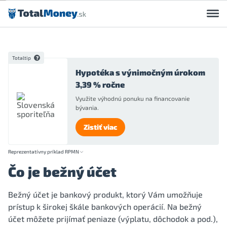
Preskočiť na obsah
Totaltip
Hypotéka s výnimočným úrokom
3,39 % ročne
Využite výhodnú ponuku na financovanie
bývania.
Zistiť viac
Reprezentatívny príklad RPMN
Čo je bežný účet
Bežný účet je bankový produkt, ktorý Vám umožňuje
prístup k širokej škále bankových operácií. Na bežný
účet môžete prijímať peniaze (výplatu, dôchodok a pod.),