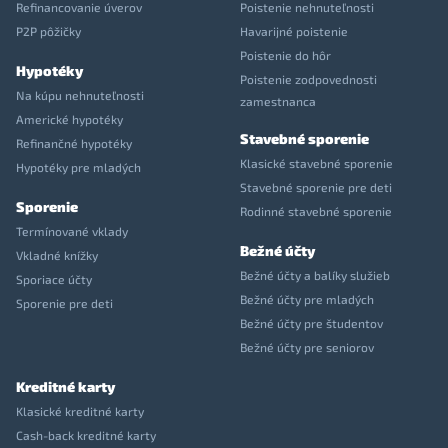
Refinancovanie úverov
Poistenie nehnuteľnosti
P2P pôžičky
Havarijné poistenie
Poistenie do hôr
Hypotéky
Poistenie zodpovednosti
Na kúpu nehnuteľnosti
zamestnanca
Americké hypotéky
Stavebné sporenie
Refinančné hypotéky
Klasické stavebné sporenie
Hypotéky pre mladých
Stavebné sporenie pre deti
Sporenie
Rodinné stavebné sporenie
Termínované vklady
Bežné účty
Vkladné knížky
Bežné účty a balíky služieb
Sporiace účty
Bežné účty pre mladých
Sporenie pre deti
Bežné účty pre študentov
Bežné účty pre seniorov
Kreditné karty
Klasické kreditné karty
Cash-back kreditné karty