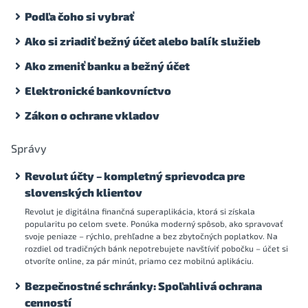
Podľa čoho si vybrať
Ako si zriadiť bežný účet alebo balík služieb
Ako zmeniť banku a bežný účet
Elektronické bankovníctvo
Zákon o ochrane vkladov
Správy
Revolut účty – kompletný sprievodca pre
slovenských klientov
Revolut je digitálna finančná superaplikácia, ktorá si získala
popularitu po celom svete. Ponúka moderný spôsob, ako spravovať
svoje peniaze – rýchlo, prehľadne a bez zbytočných poplatkov. Na
rozdiel od tradičných bánk nepotrebujete navštíviť pobočku – účet si
otvoríte online, za pár minút, priamo cez mobilnú aplikáciu.
Bezpečnostné schránky: Spoľahlivá ochrana
cenností