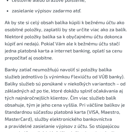
zasielanie výpisov zadarmo atď.
Ak by ste si celý obsah balíka kúpili k bežnému účtu ako
osobitné položky, zaplatili by ste určite viac ako za balík.
Niektoré položky balíka sa k obyčajnému účtu dokonca
kúpiť ani nedajú. Pokiaľ Vám ale k bežnému účtu stačí
jedna platobná karta a internet banking, oplatí sa cenu
prepočítať aj osobitne.
Banky zatiaľ neumožňujú navoliť si položky balíka
služieb jednotlivo (s výnimkou Flexiúčtu od VÚB banky).
Balíky služieb sú ponúkané v niekoľkých variantoch – od
základných až po tie, ktoré dokážu splniť očakávania aj
tých najnáročnejších klientov. Čím viac služieb balík
obsahuje, tým je jeho cena vyššia. Pri väčšine balíkov je
štandardnou súčasťou platobná karta (VISA, Maestro,
MasterCard), služby elektronického bankovníctva
a pravidelné zasielanie výpisov z účtu. So stúpajúcou