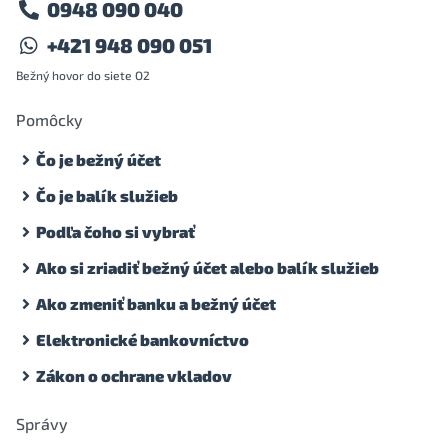
0948 090 040
+421 948 090 051
Bežný hovor do siete O2
Pomôcky
Čo je bežný účet
Čo je balík služieb
Podľa čoho si vybrať
Ako si zriadiť bežný účet alebo balík služieb
Ako zmeniť banku a bežný účet
Elektronické bankovníctvo
Zákon o ochrane vkladov
Správy