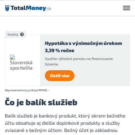
Preskočiť na obsah
Totaltip
Hypotéka s výnimočným úrokom
3,39 % ročne
Využite výhodnú ponuku na financovanie
bývania.
Zistiť viac
Reprezentatívny príklad RPMN
Čo je balík služieb
Balík služieb je bankový produkt, ktorý okrem bežného
účtu obsahuje aj ďalšie doplnkové produkty a služby
zviazané s bežným účtom. Bežný účet je základnou