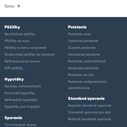
Ďalšie
Pôžičky
Poistenie
Bezúčelové pôžičky
Poistenie auta
Pôžičky na auto
Cestovné poistenie
Pôžičky a úvery na bývanie
Životné poistenie
Študentské pôžičky na čokoľvek
Zdravotné poistenie
Refinancovanie úverov
Poistenie nehnuteľnosti
P2P pôžičky
Havarijné poistenie
Poistenie do hôr
Hypotéky
Poistenie zodpovednosti
Na kúpu nehnuteľnosti
zamestnanca
Americké hypotéky
Stavebné sporenie
Refinančné hypotéky
Klasické stavebné sporenie
Hypotéky pre mladých
Stavebné sporenie pre deti
Sporenie
Rodinné stavebné sporenie
Termínované vklady