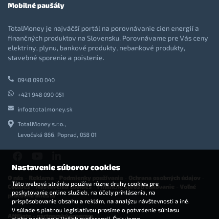
Mobilné paušály
TotalMoney je najväčší portál na porovnávanie cien energií a
finančných produktov na Slovensku. Porovnávame pre Vás ceny
elektriny, plynu, bankové produkty, nebankové produkty,
stavebné sporenie a poistenie.
0948 090 040
+421 948 090 051
info@totalmoney.sk
TotalMoney s.r.o.,
Levočská 866, Poprad, 058 01
Nastavenie súborov cookies
O nás
-
Reklama
-
Podmienky používania
-
Ochrana osobných údajov
-
Táto webová stránka používa rôzne druhy cookies pre
Cookies
-
Nastavenia cookies
-
Finančné sprostredkovanie
-
Voľné
poskytovanie online služieb, na účely prihlásenia, na
pracovné miesta
prispôsobovanie obsahu a reklám, na analýzu návštevnosti a iné.
V súlade s platnou legislatívou prosíme o potvrdenie súhlasu
Affiliate - partnerský program
alebo nastavenie Vašich preferencií. Ďakujeme