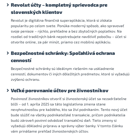
Revolut účty – kompletný sprievodca pre
slovenských klientov
Revolut je digitálna finančná superaplikácia, ktorá si získala
popularitu po celom svete. Ponúka moderný spôsob, ako spravovať
svoje peniaze – rýchlo, prehľadne a bez zbytočných poplatkov. Na
rozdiel od tradičných bánk nepotrebujete navštíviť pobočku – účet si
otvoríte online, za pár minút, priamo cez mobilnú aplikáciu.
Bezpečnostné schránky: Spoľahlivá ochrana
cenností
Bezpečnostné schránky sú ideálnym riešením na uskladnenie
cenností, dokumentov či iných dôležitých predmetov, ktoré si vyžadujú
zvýšenú ochranu.
Veľké porovnanie účtov pre živnostníkov
Povinnosť živnostníkov otvoriť si živnostenský účet sa nezadržateľne
blíži – od 1. apríla 2025 sa táto legislatívna zmena stane
nevyhnutnosťou pre každého, kto sa živí podnikaním. Tento nový účet
bude slúžiť na všetky podnikateľské transakcie, pričom podnikatelia
budú zároveň povinní odvádzať transakčnú daň. Tieto zmeny si
vyžadujú dôkladnú prípravu a správny výber banky. V tomto článku
vám prinášame prehľad živnostenských účtov.