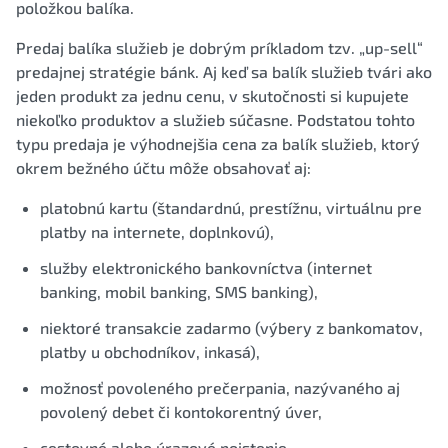
položkou balíka.
Predaj balíka služieb je dobrým príkladom tzv. „up-sell“
predajnej stratégie bánk. Aj keď sa balík služieb tvári ako
jeden produkt za jednu cenu, v skutočnosti si kupujete
niekoľko produktov a služieb súčasne. Podstatou tohto
typu predaja je výhodnejšia cena za balík služieb, ktorý
okrem bežného účtu môže obsahovať aj:
platobnú kartu (štandardnú, prestížnu, virtuálnu pre
platby na internete, doplnkovú),
služby elektronického bankovníctva (internet
banking, mobil banking, SMS banking),
niektoré transakcie zadarmo (výbery z bankomatov,
platby u obchodníkov, inkasá),
možnosť povoleného prečerpania, nazývaného aj
povolený debet či kontokorentný úver,
cestovné alebo úrazové poistenie,