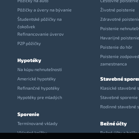
Pôžičky na auto
Cestovné poistenie
Pôžičky a úvery na bývanie
Životné poistenie
Študentské pôžičky na
Zdravotné poisteni
čokoľvek
Poistenie nehnuteľ
Refinancovanie úverov
Havarijné poisteni
P2P pôžičky
Poistenie do hôr
Poistenie zodpoved
Hypotéky
zamestnanca
Na kúpu nehnuteľnosti
Stavebné spore
Americké hypotéky
Refinančné hypotéky
Klasické stavebné 
Hypotéky pre mladých
Stavebné sporenie 
Rodinné stavebné 
Sporenie
Bežné účty
Termínované vklady
Vkladné knížky
Bežné účty a balíky