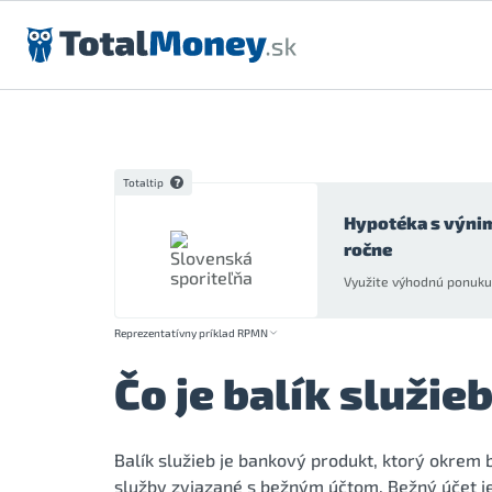
Preskočiť na obsah
Totaltip
Hypotéka s výni
ročne
Využite výhodnú ponuku 
Reprezentatívny príklad RPMN
Čo je balík služie
Balík služieb je bankový produkt, ktorý okrem
služby zviazané s bežným účtom. Bežný účet je