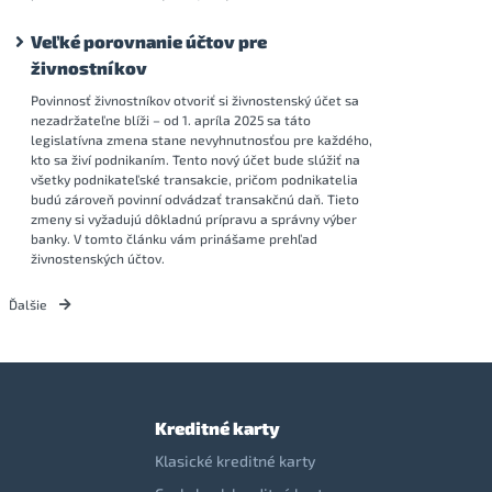
Veľké porovnanie účtov pre
živnostníkov
Povinnosť živnostníkov otvoriť si živnostenský účet sa
nezadržateľne blíži – od 1. apríla 2025 sa táto
legislatívna zmena stane nevyhnutnosťou pre každého,
kto sa živí podnikaním. Tento nový účet bude slúžiť na
všetky podnikateľské transakcie, pričom podnikatelia
budú zároveň povinní odvádzať transakčnú daň. Tieto
zmeny si vyžadujú dôkladnú prípravu a správny výber
banky. V tomto článku vám prinášame prehľad
živnostenských účtov.
Ďalšie
Kreditné karty
Klasické kreditné karty