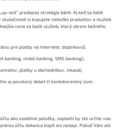
up-sell“ predajnej stratégie bánk. Aj keď sa balík
v skutočnosti si kupujete niekoľko produktov a služieb
dnejšia cena za balík služieb, ktorý okrem bežného
uálnu pre platby na internete, doplnkovú),
et banking, mobil banking, SMS banking),
omatov, platby u obchodníkov, inkasá),
o aj povolený debet či kontokorentný úver,
účtu ako osobitné položky, zaplatili by ste určite viac
čajnému účtu dokonca kúpiť ani nedajú. Pokiaľ Vám ale