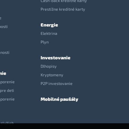
Cash-back kreditné karty
Prestížne kreditné karty
e
Energie
nosti
Elektrina
e
Plyn
nosti
Investovanie
Dlhopisy
nie
Kryptomeny
sporenie
P2P investovanie
pre deti
Mobilné paušály
sporenie
 služieb