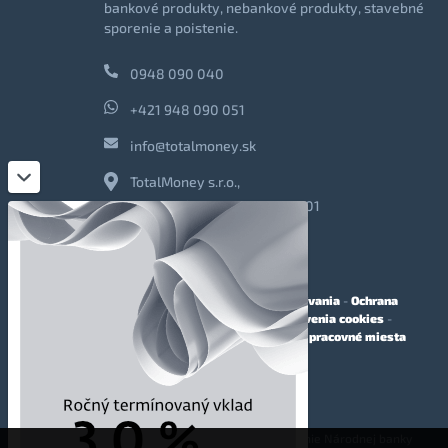
bankové produkty, nebankové produkty, stavebné
sporenie a poistenie.
0948 090 040
+421 948 090 051
info@totalmoney.sk
TotalMoney s.r.o.,
Levočská 866, Poprad, 058 01
O nás
-
Reklama
-
Podmienky používania
-
Ochrana
osobných údajov
-
Cookies
-
Nastavenia cookies
-
Finančné sprostredkovanie
-
Voľné pracovné miesta
Affiliate - partnerský program
© 2009 - 2023 TotalMoney s.r.o.
(samostatný finančný agent, povolenie Národnej banky