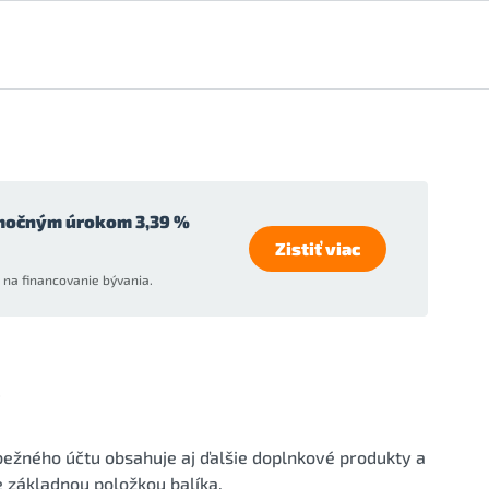
močným úrokom 3,39 %
Zistiť viac
na financovanie bývania.
b
 bežného účtu obsahuje aj ďalšie doplnkové produkty a
 základnou položkou balíka.