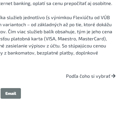
ernet banking, oplatí sa cenu prepočítať aj osobitne.
íka služieb jednotlivo (s výnimkou Flexiúčtu od VÚB
h variantoch – od základných až po tie, ktoré dokážu
tov. Čím viac služieb balík obsahuje, tým je jeho cena
asťou platobná karta (VISA, Maestro, MasterCard),
né zasielanie výpisov z účtu. So stúpajúcou cenou
ery z bankomatov, bezplatné platby, doplnkové
Podľa čoho si vybrať
Email