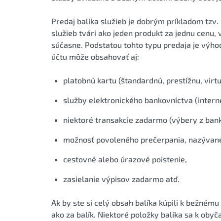
Predaj balíka služieb je dobrým príkladom tzv. „
služieb tvári ako jeden produkt za jednu cenu, 
súčasne. Podstatou tohto typu predaja je výho
účtu môže obsahovať aj:
platobnú kartu (štandardnú, prestížnu, virt
služby elektronického bankovníctva (intern
niektoré transakcie zadarmo (výbery z bank
možnosť povoleného prečerpania, nazývanéh
cestovné alebo úrazové poistenie,
zasielanie výpisov zadarmo atď.
Ak by ste si celý obsah balíka kúpili k bežnému 
ako za balík. Niektoré položky balíka sa k oby