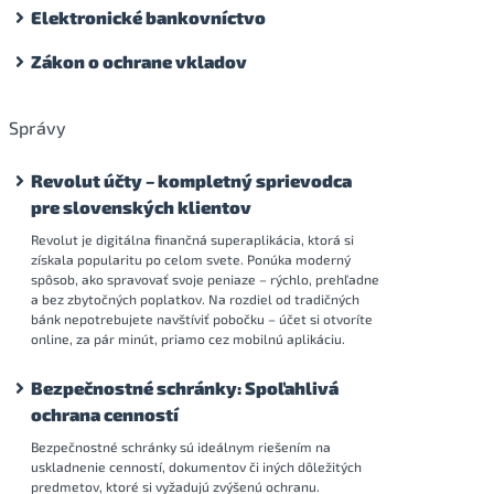
Elektronické bankovníctvo
Zákon o ochrane vkladov
Správy
Revolut účty – kompletný sprievodca
pre slovenských klientov
Revolut je digitálna finančná superaplikácia, ktorá si
získala popularitu po celom svete. Ponúka moderný
spôsob, ako spravovať svoje peniaze – rýchlo, prehľadne
a bez zbytočných poplatkov. Na rozdiel od tradičných
bánk nepotrebujete navštíviť pobočku – účet si otvoríte
online, za pár minút, priamo cez mobilnú aplikáciu.
Bezpečnostné schránky: Spoľahlivá
ochrana cenností
Bezpečnostné schránky sú ideálnym riešením na
uskladnenie cenností, dokumentov či iných dôležitých
predmetov, ktoré si vyžadujú zvýšenú ochranu.