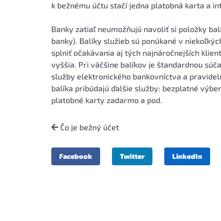
k bežnému účtu stačí jedna platobná karta a int
Banky zatiaľ neumožňujú navoliť si položky bal
banky). Balíky služieb sú ponúkané v niekoľkýc
splniť očakávania aj tých najnáročnejších klien
vyššia. Pri väčšine balíkov je štandardnou súč
služby elektronického bankovníctva a pravidel
balíka pribúdajú ďalšie služby: bezplatné výb
platobné karty zadarmo a pod.
Čo je bežný účet
Facebook
Twitter
LinkedIn