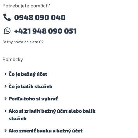
Potrebujete pomôcť?
0948 090 040
+421 948 090 051
Bežný hovor do siete O2
Pomôcky
Čo je bežný účet
Čo je balík služieb
Podľa čoho si vybrať
Ako si zriadiť bežný účet alebo balík
služieb
Ako zmeniť banku a bežný účet