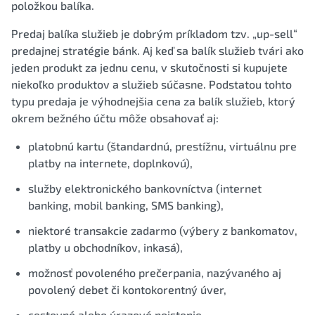
položkou balíka.
Predaj balíka služieb je dobrým príkladom tzv. „up-sell“
predajnej stratégie bánk. Aj keď sa balík služieb tvári ako
jeden produkt za jednu cenu, v skutočnosti si kupujete
niekoľko produktov a služieb súčasne. Podstatou tohto
typu predaja je výhodnejšia cena za balík služieb, ktorý
okrem bežného účtu môže obsahovať aj:
platobnú kartu (štandardnú, prestížnu, virtuálnu pre
platby na internete, doplnkovú),
služby elektronického bankovníctva (internet
banking, mobil banking, SMS banking),
niektoré transakcie zadarmo (výbery z bankomatov,
platby u obchodníkov, inkasá),
možnosť povoleného prečerpania, nazývaného aj
povolený debet či kontokorentný úver,
cestovné alebo úrazové poistenie,