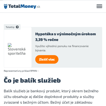
Preskočiť na obsah
Totaltip
Hypotéka s výnimočným úrokom
3,39 % ročne
Využite výhodnú ponuku na financovanie
bývania.
Zistiť viac
Reprezentatívny príklad RPMN
Čo je balík služieb
Balík služieb je bankový produkt, ktorý okrem bežného
účtu obsahuje aj ďalšie doplnkové produkty a služby
zviazané s bežným účtom. Bežný účet je základnou