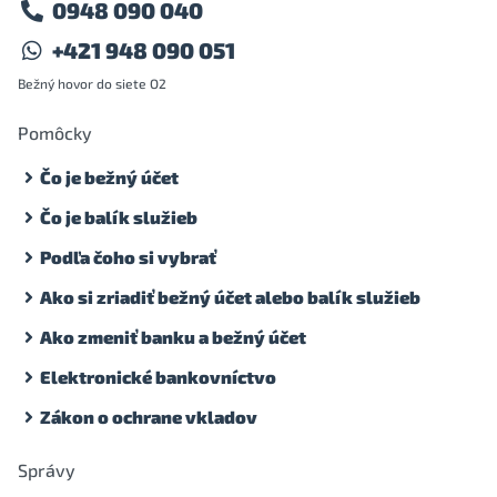
0948 090 040
+421 948 090 051
Bežný hovor do siete O2
Pomôcky
Čo je bežný účet
Čo je balík služieb
Podľa čoho si vybrať
Ako si zriadiť bežný účet alebo balík služieb
Ako zmeniť banku a bežný účet
Elektronické bankovníctvo
Zákon o ochrane vkladov
Správy