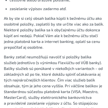
zasielanie výpisov zadarmo atď.
Ak by ste si celý obsah balíka kúpili k bežnému účtu ako
osobitné položky, zaplatili by ste určite viac ako za balík.
Niektoré položky balíka sa k obyčajnému účtu dokonca
kúpiť ani nedajú. Pokiaľ Vám ale k bežnému účtu stačí
jedna platobná karta a internet banking, oplatí sa cenu
prepočítať aj osobitne.
Banky zatiaľ neumožňujú navoliť si položky balíka
služieb jednotlivo (s výnimkou Flexiúčtu od VÚB banky).
Balíky služieb sú ponúkané v niekoľkých variantoch – od
základných až po tie, ktoré dokážu splniť očakávania aj
tých najnáročnejších klientov. Čím viac služieb balík
obsahuje, tým je jeho cena vyššia. Pri väčšine balíkov je
štandardnou súčasťou platobná karta (VISA, Maestro,
MasterCard), služby elektronického bankovníctva
a pravidelné zasielanie výpisov z účtu. So stúpajúcou