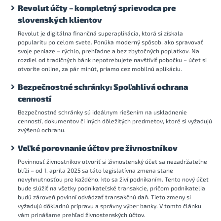
Revolut účty – kompletný sprievodca pre
slovenských klientov
Revolut je digitálna finančná superaplikácia, ktorá si získala
popularitu po celom svete. Ponúka moderný spôsob, ako spravovať
svoje peniaze – rýchlo, prehľadne a bez zbytočných poplatkov. Na
rozdiel od tradičných bánk nepotrebujete navštíviť pobočku – účet si
otvoríte online, za pár minút, priamo cez mobilnú aplikáciu.
Bezpečnostné schránky: Spoľahlivá ochrana
cenností
Bezpečnostné schránky sú ideálnym riešením na uskladnenie
cenností, dokumentov či iných dôležitých predmetov, ktoré si vyžadujú
zvýšenú ochranu.
Veľké porovnanie účtov pre živnostníkov
Povinnosť živnostníkov otvoriť si živnostenský účet sa nezadržateľne
blíži – od 1. apríla 2025 sa táto legislatívna zmena stane
nevyhnutnosťou pre každého, kto sa živí podnikaním. Tento nový účet
bude slúžiť na všetky podnikateľské transakcie, pričom podnikatelia
budú zároveň povinní odvádzať transakčnú daň. Tieto zmeny si
vyžadujú dôkladnú prípravu a správny výber banky. V tomto článku
vám prinášame prehľad živnostenských účtov.