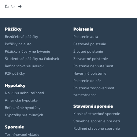
Ďalšie
Pôžičky
Poistenie
Bezúčelové pôžičky
Poistenie auta
Pôžičky na auto
Cestovné poistenie
Pôžičky a úvery na bývanie
Životné poistenie
Študentské pôžičky na čokoľvek
Zdravotné poistenie
Refinancovanie úverov
Poistenie nehnuteľnosti
P2P pôžičky
Havarijné poistenie
Poistenie do hôr
Hypotéky
Poistenie zodpovednosti
Na kúpu nehnuteľnosti
zamestnanca
Americké hypotéky
Stavebné sporenie
Refinančné hypotéky
Klasické stavebné sporenie
Hypotéky pre mladých
Stavebné sporenie pre deti
Sporenie
Rodinné stavebné sporenie
Termínované vklady