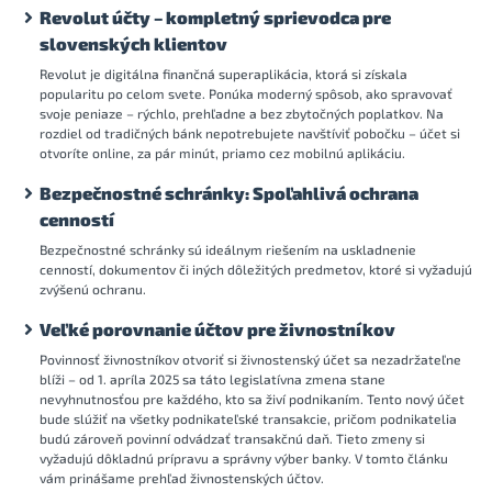
Revolut účty – kompletný sprievodca pre
slovenských klientov
Revolut je digitálna finančná superaplikácia, ktorá si získala
popularitu po celom svete. Ponúka moderný spôsob, ako spravovať
svoje peniaze – rýchlo, prehľadne a bez zbytočných poplatkov. Na
rozdiel od tradičných bánk nepotrebujete navštíviť pobočku – účet si
otvoríte online, za pár minút, priamo cez mobilnú aplikáciu.
Bezpečnostné schránky: Spoľahlivá ochrana
cenností
Bezpečnostné schránky sú ideálnym riešením na uskladnenie
cenností, dokumentov či iných dôležitých predmetov, ktoré si vyžadujú
zvýšenú ochranu.
Veľké porovnanie účtov pre živnostníkov
Povinnosť živnostníkov otvoriť si živnostenský účet sa nezadržateľne
blíži – od 1. apríla 2025 sa táto legislatívna zmena stane
nevyhnutnosťou pre každého, kto sa živí podnikaním. Tento nový účet
bude slúžiť na všetky podnikateľské transakcie, pričom podnikatelia
budú zároveň povinní odvádzať transakčnú daň. Tieto zmeny si
vyžadujú dôkladnú prípravu a správny výber banky. V tomto článku
vám prinášame prehľad živnostenských účtov.