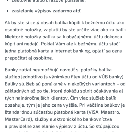
zasielanie výpisov zadarmo atď.
Ak by ste si celý obsah balíka kúpili k bežnému účtu ako
osobitné položky, zaplatili by ste určite viac ako za balík.
Niektoré položky balíka sa k obyčajnému účtu dokonca
kúpiť ani nedajú. Pokiaľ Vám ale k bežnému účtu stačí
jedna platobná karta a internet banking, oplatí sa cenu
prepočítať aj osobitne.
Banky zatiaľ neumožňujú navoliť si položky balíka
služieb jednotlivo (s výnimkou Flexiúčtu od VÚB banky).
Balíky služieb sú ponúkané v niekoľkých variantoch – od
základných až po tie, ktoré dokážu splniť očakávania aj
tých najnáročnejších klientov. Čím viac služieb balík
obsahuje, tým je jeho cena vyššia. Pri väčšine balíkov je
štandardnou súčasťou platobná karta (VISA, Maestro,
MasterCard), služby elektronického bankovníctva
a pravidelné zasielanie výpisov z účtu. So stúpajúcou