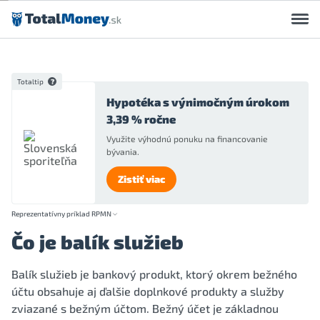
Preskočiť na obsah
Totaltip
Hypotéka s výnimočným úrokom
3,39 % ročne
Využite výhodnú ponuku na financovanie
bývania.
Zistiť viac
Reprezentatívny príklad RPMN
Čo je balík služieb
Balík služieb je bankový produkt, ktorý okrem bežného
účtu obsahuje aj ďalšie doplnkové produkty a služby
zviazané s bežným účtom. Bežný účet je základnou