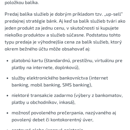
položkou balíka.
Predaj balíka služieb je dobrým príkladom tzv. „up-sell“
predajnej stratégie bánk. Aj keď sa balík služieb tvári ako
jeden produkt za jednu cenu, v skutočnosti si kupujete
niekoľko produktov a služieb súčasne. Podstatou tohto
typu predaja je výhodnejšia cena za balík služieb, ktorý
okrem bežného účtu môže obsahovať aj:
platobnú kartu (štandardnú, prestížnu, virtuálnu pre
platby na internete, doplnkovú),
služby elektronického bankovníctva (internet
banking, mobil banking, SMS banking),
niektoré transakcie zadarmo (výbery z bankomatov,
platby u obchodníkov, inkasá),
možnosť povoleného prečerpania, nazývaného aj
povolený debet či kontokorentný úver,
cestovné alebo úrazové poistenie,