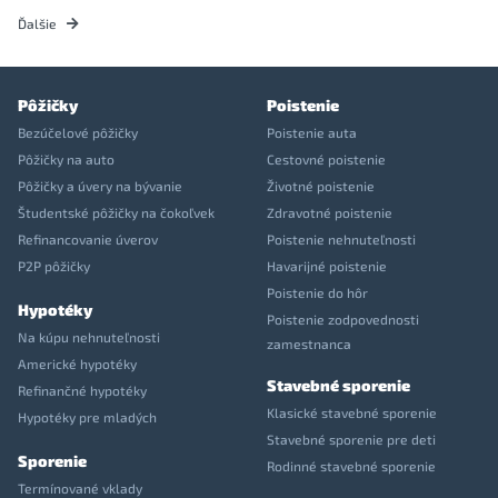
Ďalšie
Pôžičky
Poistenie
Bezúčelové pôžičky
Poistenie auta
Pôžičky na auto
Cestovné poistenie
Pôžičky a úvery na bývanie
Životné poistenie
Študentské pôžičky na čokoľvek
Zdravotné poistenie
Refinancovanie úverov
Poistenie nehnuteľnosti
P2P pôžičky
Havarijné poistenie
Poistenie do hôr
Hypotéky
Poistenie zodpovednosti
Na kúpu nehnuteľnosti
zamestnanca
Americké hypotéky
Stavebné sporenie
Refinančné hypotéky
Klasické stavebné sporenie
Hypotéky pre mladých
Stavebné sporenie pre deti
Sporenie
Rodinné stavebné sporenie
Termínované vklady