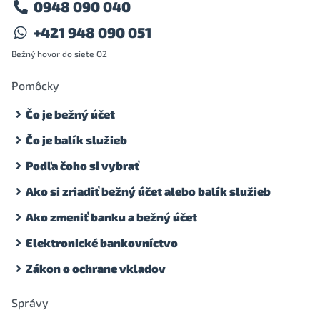
0948 090 040
+421 948 090 051
Bežný hovor do siete O2
Pomôcky
Čo je bežný účet
Čo je balík služieb
Podľa čoho si vybrať
Ako si zriadiť bežný účet alebo balík služieb
Ako zmeniť banku a bežný účet
Elektronické bankovníctvo
Zákon o ochrane vkladov
Správy