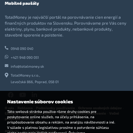
Mobilné paušály
TotalMoney je najväčší portál na porovnávanie cien energií a
finančných produktov na Slovensku. Porovnávame pre Vás ceny
elektriny, plynu, bankové produkty, nebankové produkty,
stavebné sporenie a poistenie.
0948 090 040
+421 948 090 051
info@totalmoney.sk
TotalMoney s.r.o.,
Levočská 866, Poprad, 058 01
Nastavenie súborov cookies
O nás
-
Reklama
-
Podmienky používania
-
Ochrana osobných údajov
-
Táto webová stránka používa rôzne druhy cookies pre
Cookies
-
Nastavenia cookies
-
Finančné sprostredkovanie
-
Voľné
poskytovanie online služieb, na účely prihlásenia, na
pracovné miesta
prispôsobovanie obsahu a reklám, na analýzu návštevnosti a iné.
V súlade s platnou legislatívou prosíme o potvrdenie súhlasu
Affiliate - partnerský program
alebo nastavenie Vašich preferencií. Ďakujeme