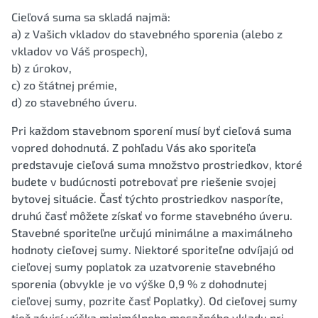
Cieľová suma sa skladá najmä:
a) z Vašich vkladov do stavebného sporenia (alebo z
vkladov vo Váš prospech),
b) z úrokov,
c) zo štátnej prémie,
d) zo stavebného úveru.
Pri každom stavebnom sporení musí byť cieľová suma
vopred dohodnutá. Z pohľadu Vás ako sporiteľa
predstavuje cieľová suma množstvo prostriedkov, ktoré
budete v budúcnosti potrebovať pre riešenie svojej
bytovej situácie. Časť týchto prostriedkov nasporíte,
druhú časť môžete získať vo forme stavebného úveru.
Stavebné sporiteľne určujú minimálne a maximálneho
hodnoty cieľovej sumy. Niektoré sporiteľne odvíjajú od
cieľovej sumy poplatok za uzatvorenie stavebného
sporenia (obvykle je vo výške 0,9 % z dohodnutej
cieľovej sumy, pozrite časť Poplatky). Od cieľovej sumy
tiež závisí výška minimálneho mesačného vkladu pri