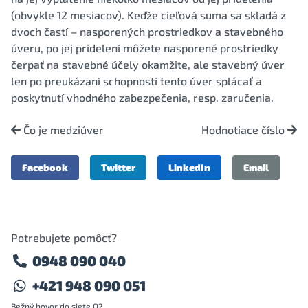
(obvykle 12 mesiacov). Keďže cieľová suma sa skladá z
dvoch častí – nasporených prostriedkov a stavebného
úveru, po jej pridelení môžete nasporené prostriedky
čerpať na stavebné účely okamžite, ale stavebný úver
len po preukázaní schopnosti tento úver splácať a
poskytnutí vhodného zabezpečenia, resp. zaručenia.
Čo je medziúver
Hodnotiace číslo
Facebook
Twitter
LinkedIn
Email
Potrebujete pomôcť?
0948 090 040
+421 948 090 051
Bežný hovor do siete O2