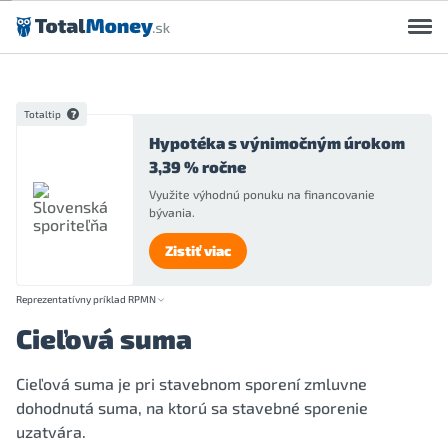
Preskočiť na obsah
Totaltip
Hypotéka s výnimočným úrokom
3,39 % ročne
Využite výhodnú ponuku na financovanie
bývania.
Zistiť viac
Reprezentatívny príklad RPMN
Cieľová suma
Cieľová suma je pri stavebnom sporení zmluvne
dohodnutá suma, na ktorú sa stavebné sporenie
uzatvára.