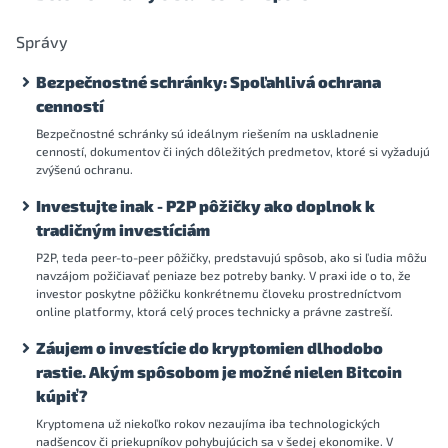
Správy
Bezpečnostné schránky: Spoľahlivá ochrana
cenností
Bezpečnostné schránky sú ideálnym riešením na uskladnenie
cenností, dokumentov či iných dôležitých predmetov, ktoré si vyžadujú
zvýšenú ochranu.
Investujte inak - P2P pôžičky ako doplnok k
tradičným investíciám
P2P, teda peer-to-peer pôžičky, predstavujú spôsob, ako si ľudia môžu
navzájom požičiavať peniaze bez potreby banky. V praxi ide o to, že
investor poskytne pôžičku konkrétnemu človeku prostredníctvom
online platformy, ktorá celý proces technicky a právne zastreší.
Záujem o investície do kryptomien dlhodobo
rastie. Akým spôsobom je možné nielen Bitcoin
kúpiť?
Kryptomena už niekoľko rokov nezaujíma iba technologických
nadšencov či priekupníkov pohybujúcich sa v šedej ekonomike. V