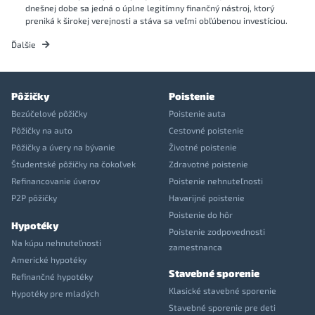
dnešnej dobe sa jedná o úplne legitímny finančný nástroj, ktorý
preniká k širokej verejnosti a stáva sa veľmi obľúbenou investíciou.
Ďalšie
Pôžičky
Poistenie
Bezúčelové pôžičky
Poistenie auta
Pôžičky na auto
Cestovné poistenie
Pôžičky a úvery na bývanie
Životné poistenie
Študentské pôžičky na čokoľvek
Zdravotné poistenie
Refinancovanie úverov
Poistenie nehnuteľnosti
P2P pôžičky
Havarijné poistenie
Poistenie do hôr
Hypotéky
Poistenie zodpovednosti
Na kúpu nehnuteľnosti
zamestnanca
Americké hypotéky
Stavebné sporenie
Refinančné hypotéky
Klasické stavebné sporenie
Hypotéky pre mladých
Stavebné sporenie pre deti