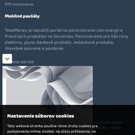
P2P investovanie
Mobilné paušály
TotalMoney je najväčší portál na porovnávanie cien energií a
finančných produktov na Slovensku. Porovnávame pre Vás ceny
elektriny, plynu, bankové produkty, nebankové produkty,
stavebné sporenie a poistenie.
0948 090 040
+421 948 090 051
info@totalmoney.sk
TotalMoney s.r.o.,
Levočská 866, Poprad, 058 01
Nastavenie súborov cookies
O nás
-
Reklama
-
Podmienky používania
-
Ochrana osobných údajov
-
Táto webová stránka používa rôzne druhy cookies pre
Cookies
-
Nastavenia cookies
-
Finančné sprostredkovanie
-
Voľné
poskytovanie online služieb, na účely prihlásenia, na
pracovné miesta