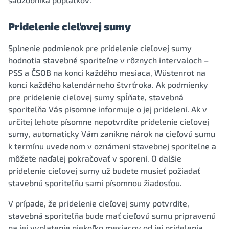
Pridelenie cieľovej sumy
Splnenie podmienok pre pridelenie cieľovej sumy
hodnotia stavebné sporiteľne v rôznych intervaloch –
PSS a ČSOB na konci každého mesiaca, Wüstenrot na
konci každého kalendárneho štvrťroka. Ak podmienky
pre pridelenie cieľovej sumy spĺňate, stavebná
sporiteľňa Vás písomne informuje o jej pridelení. Ak v
určitej lehote písomne nepotvrdíte pridelenie cieľovej
sumy, automaticky Vám zanikne nárok na cieľovú sumu
k termínu uvedenom v oznámení stavebnej sporiteľne a
môžete naďalej pokračovať v sporení. O ďalšie
pridelenie cieľovej sumy už budete musieť požiadať
stavebnú sporiteľňu sami písomnou žiadosťou.
V prípade, že pridelenie cieľovej sumy potvrdíte,
stavebná sporiteľňa bude mať cieľovú sumu pripravenú
na jej vyplatenie niekoľko mesiacov od jej pridelenia