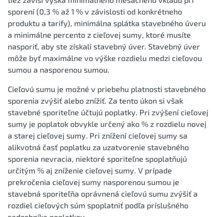
sporení (0,3 % až 1 % v závislosti od konkrétneho
produktu a tarify), minimálna splátka stavebného úveru
a minimálne percento z cieľovej sumy, ktoré musíte
nasporiť, aby ste získali stavebný úver. Stavebný úver
môže byť maximálne vo výške rozdielu medzi cieľovou
sumou a nasporenou sumou.
Cieľovú sumu je možné v priebehu platnosti stavebného
sporenia zvýšiť alebo znížiť. Za tento úkon si však
stavebné sporiteľne účtujú poplatky. Pri zvýšení cieľovej
sumy je poplatok obvykle určený ako % z rozdielu novej
a starej cieľovej sumy. Pri znížení cieľovej sumy sa
alikvotná časť poplatku za uzatvorenie stavebného
sporenia nevracia, niektoré sporiteľne spoplatňujú
určitým % aj zníženie cieľovej sumy. V prípade
prekročenia cieľovej sumy nasporenou sumou je
stavebná sporiteľňa oprávnená cieľovú sumu zvýšiť a
rozdiel cieľových súm spoplatniť podľa príslušného
sadzobníka poplatkov.