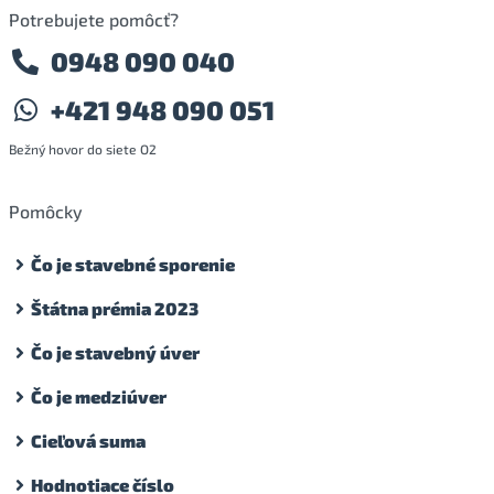
Potrebujete pomôcť?
0948 090 040
+421 948 090 051
Bežný hovor do siete O2
Pomôcky
Čo je stavebné sporenie
Štátna prémia 2023
Čo je stavebný úver
Čo je medziúver
Cieľová suma
Hodnotiace číslo