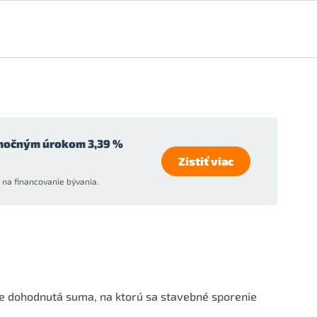
močným úrokom 3,39 %
Zistiť viac
na financovanie bývania.
e dohodnutá suma, na ktorú sa stavebné sporenie