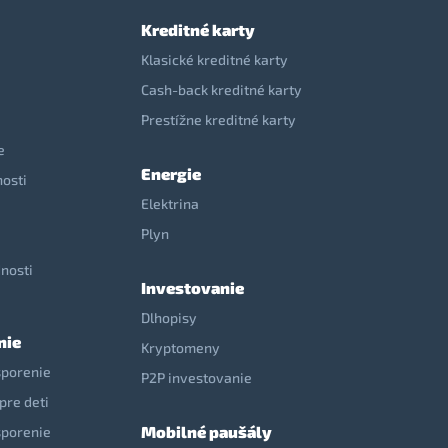
Kreditné karty
Klasické kreditné karty
Cash-back kreditné karty
Prestížne kreditné karty
e
Energie
nosti
Elektrina
e
Plyn
nosti
Investovanie
Dlhopisy
nie
Kryptomeny
sporenie
P2P investovanie
pre deti
Mobilné paušály
sporenie