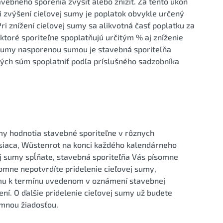
vebného sporenia zvýšiť alebo znížiť. Za tento úkon
ri zvýšení cieľovej sumy je poplatok obvykle určený
Pri znížení cieľovej sumy sa alikvotná časť poplatku za
ktoré sporiteľne spoplatňujú určitým % aj zníženie
 sumy nasporenou sumou je stavebná sporiteľňa
vých súm spoplatniť podľa príslušného sadzobníka
my hodnotia stavebné sporiteľne v rôznych
siaca, Wüstenrot na konci každého kalendárneho
ej sumy spĺňate, stavebná sporiteľňa Vás písomne
ísomne nepotvrdíte pridelenie cieľovej sumy,
mu k termínu uvedenom v oznámení stavebnej
ní. O ďalšie pridelenie cieľovej sumy už budete
omnou žiadosťou.