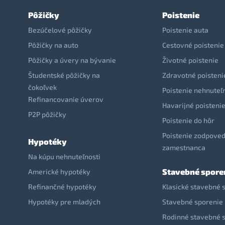
Pôžičky
Poistenie
Bezúčelové pôžičky
Poistenie auta
Pôžičky na auto
Cestovné poistenie
Pôžičky a úvery na bývanie
Životné poistenie
Študentské pôžičky na
Zdravotné poisteni
čokoľvek
Poistenie nehnuteľ
Refinancovanie úverov
Havarijné poisteni
P2P pôžičky
Poistenie do hôr
Poistenie zodpoved
Hypotéky
zamestnanca
Na kúpu nehnuteľnosti
Stavebné spore
Americké hypotéky
Refinančné hypotéky
Klasické stavebné 
Hypotéky pre mladých
Stavebné sporenie 
Rodinné stavebné 