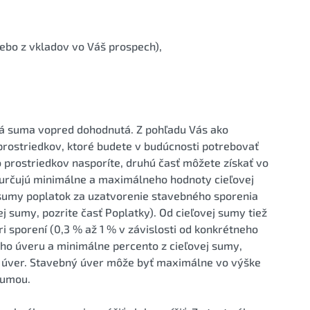
lebo z vkladov vo Váš prospech),
vá suma vopred dohodnutá. Z pohľadu Vás ako
rostriedkov, ktoré budete v budúcnosti potrebovať
to prostriedkov nasporíte, druhú časť môžete získať vo
určujú minimálne a maximálneho hodnoty cieľovej
j sumy poplatok za uzatvorenie stavebného sporenia
j sumy, pozrite časť Poplatky). Od cieľovej sumy tiež
 sporení (0,3 % až 1 % v závislosti od konkrétneho
ého úveru a minimálne percento z cieľovej sumy,
ný úver. Stavebný úver môže byť maximálne vo výške
sumou.