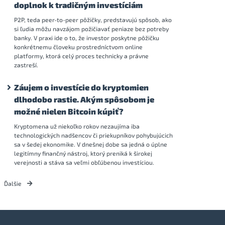
doplnok k tradičným investíciám
P2P, teda peer-to-peer pôžičky, predstavujú spôsob, ako
si ľudia môžu navzájom požičiavať peniaze bez potreby
banky. V praxi ide o to, že investor poskytne pôžičku
konkrétnemu človeku prostredníctvom online
platformy, ktorá celý proces technicky a právne
zastreší.
Záujem o investície do kryptomien
dlhodobo rastie. Akým spôsobom je
možné nielen Bitcoin kúpiť?
Kryptomena už niekoľko rokov nezaujíma iba
technologických nadšencov či priekupníkov pohybujúcich
sa v šedej ekonomike. V dnešnej dobe sa jedná o úplne
legitímny finančný nástroj, ktorý preniká k širokej
verejnosti a stáva sa veľmi obľúbenou investíciou.
Ďalšie