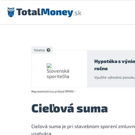
Preskočiť na obsah
Totaltip
Hypotéka s výni
ročne
Využite výhodnú ponuku 
Reprezentatívny príklad RPMN
Cieľová suma
Cieľová suma je pri stavebnom sporení zmluvn
uzatvára.