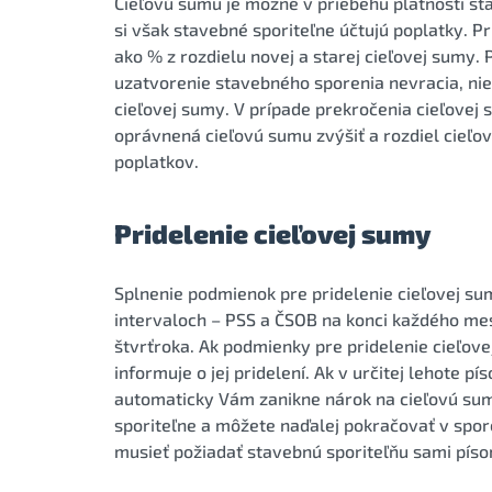
Cieľovú sumu je možné v priebehu platnosti sta
si však stavebné sporiteľne účtujú poplatky. P
ako % z rozdielu novej a starej cieľovej sumy. 
uzatvorenie stavebného sporenia nevracia, nie
cieľovej sumy. V prípade prekročenia cieľovej
oprávnená cieľovú sumu zvýšiť a rozdiel cieľo
poplatkov.
Pridelenie cieľovej sumy
Splnenie podmienok pre pridelenie cieľovej su
intervaloch – PSS a ČSOB na konci každého me
štvrťroka. Ak podmienky pre pridelenie cieľov
informuje o jej pridelení. Ak v určitej lehote p
automaticky Vám zanikne nárok na cieľovú su
sporiteľne a môžete naďalej pokračovať v spore
musieť požiadať stavebnú sporiteľňu sami pís