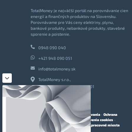
TotalMoney je najväčší portál na porovnávanie cien
energií a finančných produktov na Slovensku.
Porovnávame pre Vás ceny elektriny, plynu,
bankové produkty, nebankové produkty, stavebné
sporenie a poistenie.
0948 090 040
+421 948 090 051
info@totalmoney.sk
TotalMoney s.r.o.,
Levočská 866, Poprad, 058 01
O nás
-
Reklama
-
Podmienky používania
-
Ochrana
osobných údajov
-
Cookies
-
Nastavenia cookies
-
Finančné sprostredkovanie
-
Voľné pracovné miesta