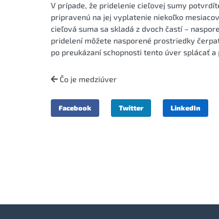
V prípade, že pridelenie cieľovej sumy potvrdí
pripravenú na jej vyplatenie niekoľko mesiacov
cieľová suma sa skladá z dvoch častí – naspor
pridelení môžete nasporené prostriedky čerpať
po preukázaní schopnosti tento úver splácať a
Čo je medziúver
Facebook
Twitter
LinkedIn