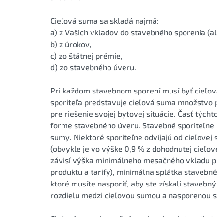
Cieľová suma sa skladá najmä:
a) z Vašich vkladov do stavebného sporenia (a
b) z úrokov,
c) zo štátnej prémie,
d) zo stavebného úveru.
Pri každom stavebnom sporení musí byť cieľo
sporiteľa predstavuje cieľová suma množstvo p
pre riešenie svojej bytovej situácie. Časť tých
forme stavebného úveru. Stavebné sporiteľne 
sumy. Niektoré sporiteľne odvíjajú od cieľove
(obvykle je vo výške 0,9 % z dohodnutej cieľove
závisí výška minimálneho mesačného vkladu pri
produktu a tarify), minimálna splátka stavebn
ktoré musíte nasporiť, aby ste získali staveb
rozdielu medzi cieľovou sumou a nasporenou 