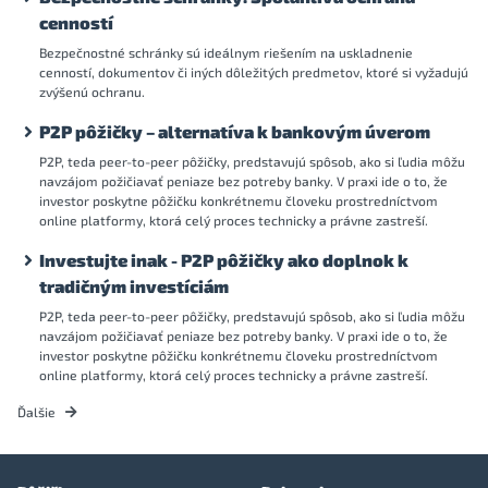
cenností
Bezpečnostné schránky sú ideálnym riešením na uskladnenie
cenností, dokumentov či iných dôležitých predmetov, ktoré si vyžadujú
zvýšenú ochranu.
P2P pôžičky – alternatíva k bankovým úverom
P2P, teda peer-to-peer pôžičky, predstavujú spôsob, ako si ľudia môžu
navzájom požičiavať peniaze bez potreby banky. V praxi ide o to, že
investor poskytne pôžičku konkrétnemu človeku prostredníctvom
online platformy, ktorá celý proces technicky a právne zastreší.
Investujte inak - P2P pôžičky ako doplnok k
tradičným investíciám
P2P, teda peer-to-peer pôžičky, predstavujú spôsob, ako si ľudia môžu
navzájom požičiavať peniaze bez potreby banky. V praxi ide o to, že
investor poskytne pôžičku konkrétnemu človeku prostredníctvom
online platformy, ktorá celý proces technicky a právne zastreší.
Ďalšie