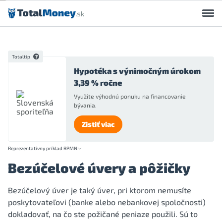
Preskočiť na obsah
Totaltip
Hypotéka s výnimočným úrokom
3,39 % ročne
Využite výhodnú ponuku na financovanie
bývania.
Zistiť viac
Reprezentatívny príklad RPMN
Bezúčelové úvery a pôžičky
Bezúčelový úver je taký úver, pri ktorom nemusíte
poskytovateľovi (banke alebo nebankovej spoločnosti)
dokladovať, na čo ste požičané peniaze použili. Sú to