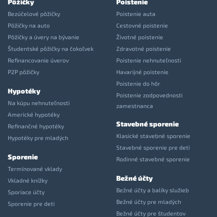
Pôžičky
Poistenie
Bezúčelové pôžičky
Poistenie auta
Pôžičky na auto
Cestovné poistenie
Pôžičky a úvery na bývanie
Životné poistenie
Študentské pôžičky na čokoľvek
Zdravotné poistenie
Refinancovanie úverov
Poistenie nehnuteľnosti
P2P pôžičky
Havarijné poistenie
Poistenie do hôr
Hypotéky
Poistenie zodpovednosti
Na kúpu nehnuteľnosti
zamestnanca
Americké hypotéky
Stavebné sporenie
Refinančné hypotéky
Klasické stavebné sporenie
Hypotéky pre mladých
Stavebné sporenie pre deti
Sporenie
Rodinné stavebné sporenie
Termínované vklady
Bežné účty
Vkladné knížky
Bežné účty a balíky služieb
Sporiace účty
Bežné účty pre mladých
Sporenie pre deti
Bežné účty pre študentov