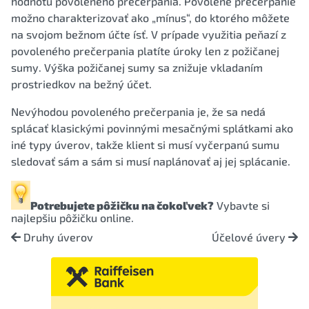
hodnotu povoleného prečerpania. Povolené prečerpanie
možno charakterizovať ako „mínus“, do ktorého môžete
na svojom bežnom účte ísť. V prípade využitia peňazí z
povoleného prečerpania platíte úroky len z požičanej
sumy. Výška požičanej sumy sa znižuje vkladaním
prostriedkov na bežný účet.
Nevýhodou povoleného prečerpania je, že sa nedá
splácať klasickými povinnými mesačnými splátkami ako
iné typy úverov, takže klient si musí vyčerpanú sumu
sledovať sám a sám si musí naplánovať aj jej splácanie.
Potrebujete pôžičku na čokoľvek?
Vybavte si
najlepšiu pôžičku
online.
Druhy úverov
Účelové úvery