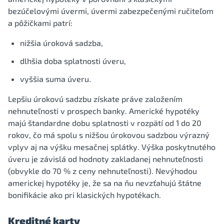
bezúčelovými úvermi, úvermi zabezpečenými ručiteľom
a pôžičkami patrí:
nižšia úroková sadzba,
dlhšia doba splatnosti úveru,
vyššia suma úveru.
Lepšiu úrokovú sadzbu získate práve založením
nehnuteľnosti v prospech banky. Americké hypotéky
majú štandardne dobu splatnosti v rozpätí od 1 do 20
rokov, čo má spolu s nižšou úrokovou sadzbou výrazný
vplyv aj na výšku mesačnej splátky. Výška poskytnutého
úveru je závislá od hodnoty zakladanej nehnuteľnosti
(obvykle do 70 % z ceny nehnuteľnosti). Nevýhodou
americkej hypotéky je, že sa na ňu nevzťahujú štátne
bonifikácie ako pri klasických hypotékach.
Kreditné karty