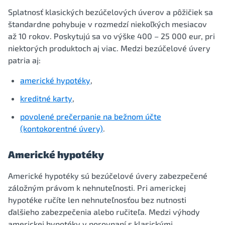
Splatnosť klasických bezúčelových úverov a pôžičiek sa
štandardne pohybuje v rozmedzí niekoľkých mesiacov
až 10 rokov. Poskytujú sa vo výške 400 – 25 000 eur, pri
niektorých produktoch aj viac. Medzi bezúčelové úvery
patria aj:
americké hypotéky
,
kreditné karty
,
povolené prečerpanie na bežnom účte
(kontokorentné úvery)
.
Americké hypotéky
Americké hypotéky sú bezúčelové úvery zabezpečené
záložným právom k nehnuteľnosti. Pri americkej
hypotéke ručíte len nehnuteľnosťou bez nutnosti
ďalšieho zabezpečenia alebo ručiteľa. Medzi výhody
americkej hypotéky v porovnaní s klasickými