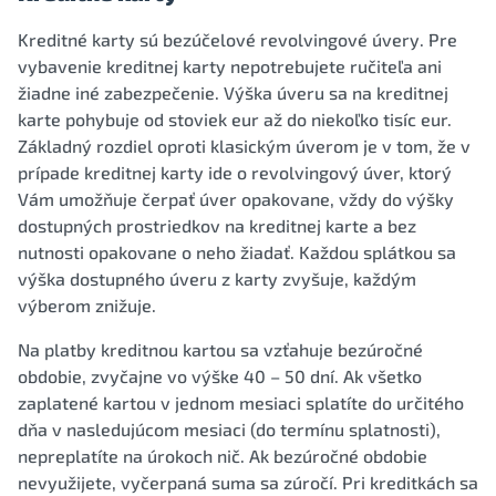
Kreditné karty sú bezúčelové revolvingové úvery. Pre
vybavenie kreditnej karty nepotrebujete ručiteľa ani
žiadne iné zabezpečenie. Výška úveru sa na kreditnej
karte pohybuje od stoviek eur až do niekoľko tisíc eur.
Základný rozdiel oproti klasickým úverom je v tom, že v
prípade kreditnej karty ide o revolvingový úver, ktorý
Vám umožňuje čerpať úver opakovane, vždy do výšky
dostupných prostriedkov na kreditnej karte a bez
nutnosti opakovane o neho žiadať. Každou splátkou sa
výška dostupného úveru z karty zvyšuje, každým
výberom znižuje.
Na platby kreditnou kartou sa vzťahuje bezúročné
obdobie, zvyčajne vo výške 40 – 50 dní. Ak všetko
zaplatené kartou v jednom mesiaci splatíte do určitého
dňa v nasledujúcom mesiaci (do termínu splatnosti),
nepreplatíte na úrokoch nič. Ak bezúročné obdobie
nevyužijete, vyčerpaná suma sa zúročí. Pri kreditkách sa