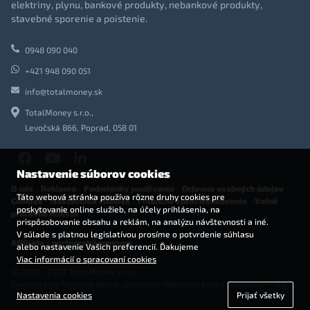
elektriny, plynu, bankové produkty, nebankové produkty,
stavebné sporenie a poistenie.
0948 090 040
+421 948 090 051
info@totalmoney.sk
TotalMoney s.r.o.,
Levočská 866, Poprad, 058 01
Nastavenie súborov cookies
O nás
-
Reklama
-
Podmienky používania
-
Ochrana osobných údajov
-
Táto webová stránka používa rôzne druhy cookies pre
Cookies
-
Nastavenia cookies
-
Finančné sprostredkovanie
-
Voľné
poskytovanie online služieb, na účely prihlásenia, na
pracovné miesta
prispôsobovanie obsahu a reklám, na analýzu návštevnosti a iné.
V súlade s platnou legislatívou prosíme o potvrdenie súhlasu
Affiliate - partnerský program
alebo nastavenie Vašich preferencií. Ďakujeme
Viac informácií o spracovaní cookies
© 2009 - 2023 TotalMoney s.r.o.
(samostatný finančný agent, povolenie Národnej banky Slovenska - reg. č.
Nastavenia cookies
Prijať všetky
127292)