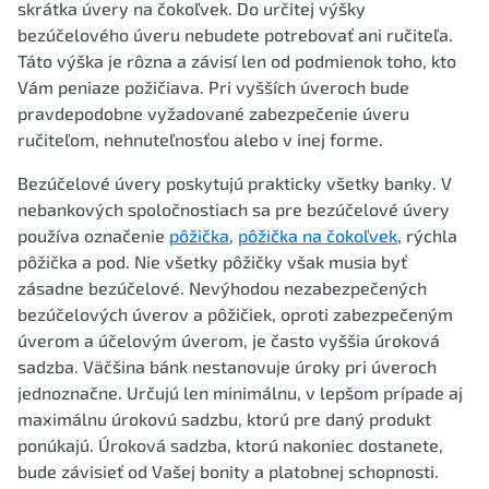
skrátka úvery na čokoľvek. Do určitej výšky
bezúčelového úveru nebudete potrebovať ani ručiteľa.
Táto výška je rôzna a závisí len od podmienok toho, kto
Vám peniaze požičiava. Pri vyšších úveroch bude
pravdepodobne vyžadované zabezpečenie úveru
ručiteľom, nehnuteľnosťou alebo v inej forme.
Bezúčelové úvery poskytujú prakticky všetky banky. V
nebankových spoločnostiach sa pre bezúčelové úvery
používa označenie
pôžička
,
pôžička na čokoľvek
, rýchla
pôžička a pod. Nie všetky pôžičky však musia byť
zásadne bezúčelové. Nevýhodou nezabezpečených
bezúčelových úverov a pôžičiek, oproti zabezpečeným
úverom a účelovým úverom, je často vyššia úroková
sadzba. Väčšina bánk nestanovuje úroky pri úveroch
jednoznačne. Určujú len minimálnu, v lepšom prípade aj
maximálnu úrokovú sadzbu, ktorú pre daný produkt
ponúkajú. Úroková sadzba, ktorú nakoniec dostanete,
bude závisieť od Vašej bonity a platobnej schopnosti.