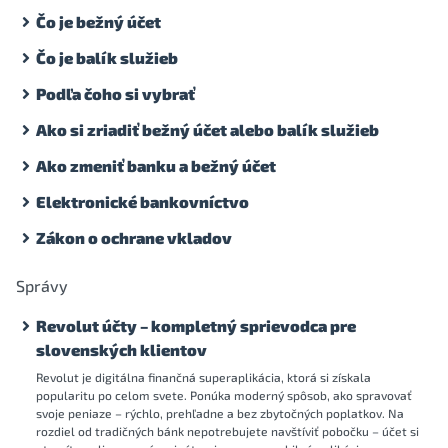
Čo je bežný účet
Čo je balík služieb
Podľa čoho si vybrať
Ako si zriadiť bežný účet alebo balík služieb
Ako zmeniť banku a bežný účet
Elektronické bankovníctvo
Zákon o ochrane vkladov
Správy
Revolut účty – kompletný sprievodca pre
slovenských klientov
Revolut je digitálna finančná superaplikácia, ktorá si získala
popularitu po celom svete. Ponúka moderný spôsob, ako spravovať
svoje peniaze – rýchlo, prehľadne a bez zbytočných poplatkov. Na
rozdiel od tradičných bánk nepotrebujete navštíviť pobočku – účet si