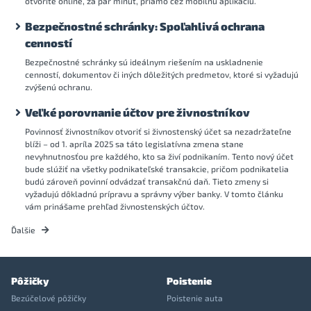
otvoríte online, za pár minút, priamo cez mobilnú aplikáciu.
Bezpečnostné schránky: Spoľahlivá ochrana
cenností
Bezpečnostné schránky sú ideálnym riešením na uskladnenie
cenností, dokumentov či iných dôležitých predmetov, ktoré si vyžadujú
zvýšenú ochranu.
Veľké porovnanie účtov pre živnostníkov
Povinnosť živnostníkov otvoriť si živnostenský účet sa nezadržateľne
blíži – od 1. apríla 2025 sa táto legislatívna zmena stane
nevyhnutnosťou pre každého, kto sa živí podnikaním. Tento nový účet
bude slúžiť na všetky podnikateľské transakcie, pričom podnikatelia
budú zároveň povinní odvádzať transakčnú daň. Tieto zmeny si
vyžadujú dôkladnú prípravu a správny výber banky. V tomto článku
vám prinášame prehľad živnostenských účtov.
Ďalšie
Pôžičky
Poistenie
Bezúčelové pôžičky
Poistenie auta