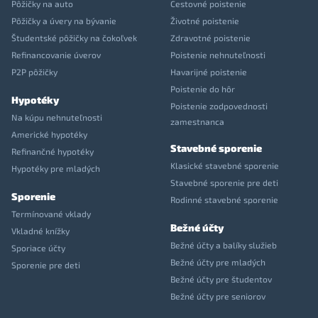
Pôžičky na auto
Cestovné poistenie
Pôžičky a úvery na bývanie
Životné poistenie
Študentské pôžičky na čokoľvek
Zdravotné poistenie
Refinancovanie úverov
Poistenie nehnuteľnosti
P2P pôžičky
Havarijné poistenie
Poistenie do hôr
Hypotéky
Poistenie zodpovednosti
Na kúpu nehnuteľnosti
zamestnanca
Americké hypotéky
Stavebné sporenie
Refinančné hypotéky
Klasické stavebné sporenie
Hypotéky pre mladých
Stavebné sporenie pre deti
Sporenie
Rodinné stavebné sporenie
Termínované vklady
Bežné účty
Vkladné knížky
Bežné účty a balíky služieb
Sporiace účty
Bežné účty pre mladých
Sporenie pre deti
Bežné účty pre študentov
Bežné účty pre seniorov