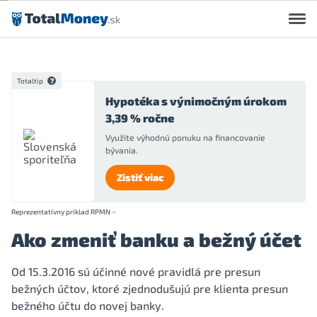
Preskočiť na obsah
Totaltip
Hypotéka s výnimočným úrokom
3,39 % ročne
Využite výhodnú ponuku na financovanie
bývania.
Zistiť viac
Reprezentatívny príklad RPMN
Ako zmeniť banku a bežný účet
Od 15.3.2016 sú účinné nové pravidlá pre presun
bežných účtov, ktoré zjednodušujú pre klienta presun
bežného účtu do novej banky.