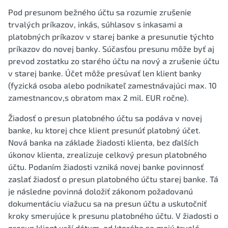
Pod presunom bežného účtu sa rozumie zrušenie
trvalých príkazov, inkás, súhlasov s inkasami a
platobných príkazov v starej banke a presunutie týchto
príkazov do novej banky. Súčasťou presunu môže byť aj
prevod zostatku zo starého účtu na nový a zrušenie účtu
v starej banke. Účet môže presúvať len klient banky
(fyzická osoba alebo podnikateľ zamestnávajúci max. 10
zamestnancov,s obratom max 2 mil. EUR ročne).
Žiadosť o presun platobného účtu sa podáva v novej
banke, ku ktorej chce klient presunúť platobný účet.
Nová banka na základe žiadosti klienta, bez ďalších
úkonov klienta, zrealizuje celkový presun platobného
účtu. Podaním žiadosti vzniká novej banke povinnosť
zaslať žiadosť o presun platobného účtu starej banke. Tá
je následne povinná doložiť zákonom požadovanú
dokumentáciu viažucu sa na presun účtu a uskutočniť
kroky smerujúce k presunu platobného účtu. V žiadosti o
presun klient určí dátum, od ktorého sa majú trvalé