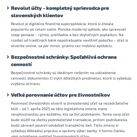
Revolut účty – kompletný sprievodca pre
slovenských klientov
Revolut je digitálna finančná superaplikácia, ktorá si získala
popularitu po celom svete. Ponúka moderný spôsob, ako spravovať
svoje peniaze – rýchlo, prehľadne a bez zbytočných poplatkov. Na
rozdiel od tradičných bánk nepotrebujete navštíviť pobočku – účet si
otvoríte online, za pár minút, priamo cez mobilnú aplikáciu.
Bezpečnostné schránky: Spoľahlivá ochrana
cenností
Bezpečnostné schránky sú ideálnym riešením na uskladnenie
cenností, dokumentov či iných dôležitých predmetov, ktoré si vyžadujú
zvýšenú ochranu.
Veľké porovnanie účtov pre živnostníkov
Povinnosť živnostníkov otvoriť si živnostenský účet sa nezadržateľne
blíži – od 1. apríla 2025 sa táto legislatívna zmena stane
nevyhnutnosťou pre každého, kto sa živí podnikaním. Tento nový účet
bude slúžiť na všetky podnikateľské transakcie, pričom podnikatelia
budú zároveň povinní odvádzať transakčnú daň. Tieto zmeny si
vyžadujú dôkladnú prípravu a správny výber banky. V tomto článku
vám prinášame prehľad živnostenských účtov.