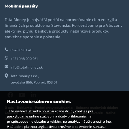
Mobilné paušály
TotalMoney je najväčší portál na porovnávanie cien energií a
finančných produktov na Slovensku. Porovnávame pre Vás ceny
elektriny, plynu, bankové produkty, nebankové produkty,
stavebné sporenie a poistenie.
0948 090 040
+421 948 090 051
info@totalmoney.sk
TotalMoney s.r.o.,
Levočská 866, Poprad, 058 01
Nastavenie súborov cookies
O nás
-
Reklama
-
Podmienky používania
-
Ochrana osobných údajov
-
Táto webová stránka používa rôzne druhy cookies pre
Cookies
-
Nastavenia cookies
-
Finančné sprostredkovanie
-
Voľné
poskytovanie online služieb, na účely prihlásenia, na
pracovné miesta
prispôsobovanie obsahu a reklám, na analýzu návštevnosti a iné.
V súlade s platnou legislatívou prosíme o potvrdenie súhlasu