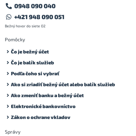
0948 090 040
+421 948 090 051
Bežný hovor do siete O2
Pomôcky
Čo je bežný účet
Čo je balík služieb
Podľa čoho si vybrať
Ako si zriadiť bežný účet alebo balík služieb
Ako zmeniť banku a bežný účet
Elektronické bankovníctvo
Zákon o ochrane vkladov
Správy