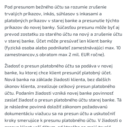
Pod presunom bežného účtu sa rozumie zrušenie
trvalých príkazov, inkás, súhlasov s inkasami a
platobných príkazov v starej banke a presunutie týchto
príkazov do novej banky. Súčasťou presunu môže byť aj
prevod zostatku zo starého účtu na nový a zrušenie účtu
v starej banke. Účet môže presúvať len klient banky
(fyzická osoba alebo podnikateľ zamestnávajúci max. 10
zamestnancov,s obratom max 2 mil. EUR ročne).
Žiadosť o presun platobného účtu sa podáva v novej
banke, ku ktorej chce klient presunúť platobný účet.
Nová banka na základe žiadosti klienta, bez ďalších
úkonov klienta, zrealizuje celkový presun platobného
účtu. Podaním žiadosti vzniká novej banke povinnosť
zaslať žiadosť o presun platobného účtu starej banke. Tá
je následne povinná doložiť zákonom požadovanú
dokumentáciu viažucu sa na presun účtu a uskutočniť
kroky smerujúce k presunu platobného účtu. V žiadosti o
presun klient určí dátum, od ktorého sa majú trvalé