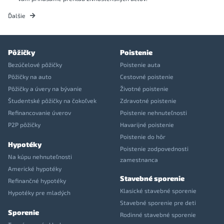
Ďalšie
Pôžičky
Poistenie
Bezúčelové pôžičky
Poistenie auta
Pôžičky na auto
Cestovné poistenie
Pôžičky a úvery na bývanie
Životné poistenie
Študentské pôžičky na čokoľvek
Zdravotné poistenie
Refinancovanie úverov
Poistenie nehnuteľnosti
P2P pôžičky
Havarijné poistenie
Poistenie do hôr
Hypotéky
Poistenie zodpovednosti
Na kúpu nehnuteľnosti
zamestnanca
Americké hypotéky
Stavebné sporenie
Refinančné hypotéky
Klasické stavebné sporenie
Hypotéky pre mladých
Stavebné sporenie pre deti
Sporenie
Rodinné stavebné sporenie