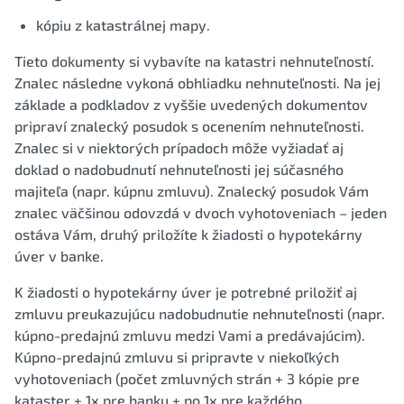
kópiu z katastrálnej mapy.
Tieto dokumenty si vybavíte na katastri nehnuteľností.
Znalec následne vykoná obhliadku nehnuteľnosti. Na jej
základe a podkladov z vyššie uvedených dokumentov
pripraví znalecký posudok s ocenením nehnuteľnosti.
Znalec si v niektorých prípadoch môže vyžiadať aj
doklad o nadobudnutí nehnuteľnosti jej súčasného
majiteľa (napr. kúpnu zmluvu). Znalecký posudok Vám
znalec väčšinou odovzdá v dvoch vyhotoveniach – jeden
ostáva Vám, druhý priložíte k žiadosti o hypotekárny
úver v banke.
K žiadosti o hypotekárny úver je potrebné priložiť aj
zmluvu preukazujúcu nadobudnutie nehnuteľnosti (napr.
kúpno-predajnú zmluvu medzi Vami a predávajúcim).
Kúpno-predajnú zmluvu si pripravte v niekoľkých
vyhotoveniach (počet zmluvných strán + 3 kópie pre
kataster + 1x pre banku + po 1x pre každého