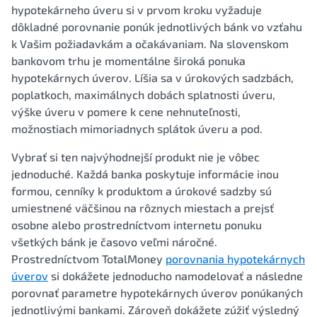
hypotekárneho úveru si v prvom kroku vyžaduje
dôkladné porovnanie ponúk jednotlivých bánk vo vzťahu
k Vašim požiadavkám a očakávaniam. Na slovenskom
bankovom trhu je momentálne široká ponuka
hypotekárnych úverov. Líšia sa v úrokových sadzbách,
poplatkoch, maximálnych dobách splatnosti úveru,
výške úveru v pomere k cene nehnuteľnosti,
možnostiach mimoriadnych splátok úveru a pod.
Vybrať si ten najvýhodnejší produkt nie je vôbec
jednoduché. Každá banka poskytuje informácie inou
formou, cenníky k produktom a úrokové sadzby sú
umiestnené väčšinou na rôznych miestach a prejsť
osobne alebo prostredníctvom internetu ponuku
všetkých bánk je časovo veľmi náročné.
Prostredníctvom TotalMoney
porovnania hypotekárnych
úverov
si dokážete jednoducho namodelovať a následne
porovnať parametre hypotekárnych úverov ponúkaných
jednotlivými bankami. Zároveň dokážete zúžiť výsledný