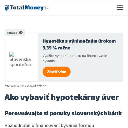
Preskočiť na obsah
Totaltip
Hypotéka s výnimočným úrokom
3,39 % ročne
Využite výhodnú ponuku na financovanie
bývania.
Zistiť viac
Reprezentatívny príklad RPMN
Ako vybaviť hypotekárny úver
Porovnávajte si ponuky slovenských bánk
Rozhodnutie o financovaní bývania formou