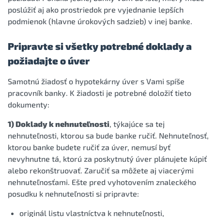
poslúžiť aj ako prostriedok pre vyjednanie lepších
podmienok (hlavne úrokových sadzieb) v inej banke.
Pripravte si všetky potrebné doklady a
požiadajte o úver
Samotnú žiadosť o hypotekárny úver s Vami spíše
pracovník banky. K žiadosti je potrebné doložiť tieto
dokumenty:
1) Doklady k nehnuteľnosti
, týkajúce sa tej
nehnuteľnosti, ktorou sa bude banke ručiť. Nehnuteľnosť,
ktorou banke budete ručiť za úver, nemusí byť
nevyhnutne tá, ktorú za poskytnutý úver plánujete kúpiť
alebo rekonštruovať. Zaručiť sa môžete aj viacerými
nehnuteľnosťami. Ešte pred vyhotovením znaleckého
posudku k nehnuteľnosti si pripravte:
originál listu vlastníctva k nehnuteľnosti,