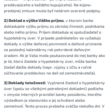
predávajúceho a každého kupujúceho). Na kúpno-
predajnej zmluve musia byť notárom overené podpisy.
2) Doklad o výške Vášho príjmu
, v ktorom banke
dokladujete výšku príjmu zo závislej činnosti, podnikania
alebo iného príjmu. Príjem dokladuje aj spolužiadateľ o
hypotekárny úver. V prípade podnikateľov sa vyžadujú
doklady o výške daňovej povinnosti a daňové priznanie
za posledný kalendárny rok potvrdené daňovým
úradom. Ak je Vaša mzda poukazovaná do inej banky ako
je tá, ktorú žiadate o hypotekárny úver, môže banka
žiadať ďalšie doklady (napr. výpisy z účtu a ročné
zúčtovanie preddavkov na daň od zamestnávateľa).
3) Doklady totožnosti
. Vyplnená žiadosť o hypotekárny
úver (spolu so všetkými potrebnými dokladmi) podlieha
v zmysle interných pravidiel banky posúdeniu, ktorého
výsledkom je stanovisko o jej schválení alebo
zamietnutí. Tento proces prebieha zväčša niekoľko dní. V