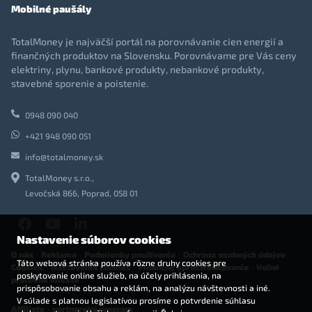
Mobilné paušály
TotalMoney je najväčší portál na porovnávanie cien energií a
finančných produktov na Slovensku. Porovnávame pre Vás ceny
elektriny, plynu, bankové produkty, nebankové produkty,
stavebné sporenie a poistenie.
0948 090 040
+421 948 090 051
info@totalmoney.sk
TotalMoney s.r.o.,
Levočská 866, Poprad, 058 01
Nastavenie súborov cookies
O nás
-
Reklama
-
Podmienky používania
-
Ochrana osobných údajov
-
Táto webová stránka používa rôzne druhy cookies pre
Cookies
-
Nastavenia cookies
-
Finančné sprostredkovanie
-
Voľné
poskytovanie online služieb, na účely prihlásenia, na
pracovné miesta
prispôsobovanie obsahu a reklám, na analýzu návštevnosti a iné.
V súlade s platnou legislatívou prosíme o potvrdenie súhlasu
Affiliate - partnerský program