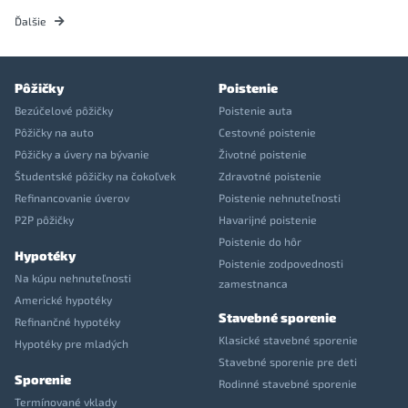
Ďalšie
Pôžičky
Poistenie
Bezúčelové pôžičky
Poistenie auta
Pôžičky na auto
Cestovné poistenie
Pôžičky a úvery na bývanie
Životné poistenie
Študentské pôžičky na čokoľvek
Zdravotné poistenie
Refinancovanie úverov
Poistenie nehnuteľnosti
P2P pôžičky
Havarijné poistenie
Poistenie do hôr
Hypotéky
Poistenie zodpovednosti
Na kúpu nehnuteľnosti
zamestnanca
Americké hypotéky
Stavebné sporenie
Refinančné hypotéky
Klasické stavebné sporenie
Hypotéky pre mladých
Stavebné sporenie pre deti
Sporenie
Rodinné stavebné sporenie
Termínované vklady