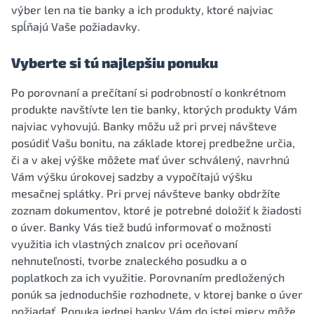
výber len na tie banky a ich produkty, ktoré najviac
spĺňajú Vaše požiadavky.
Vyberte si tú najlepšiu ponuku
Po porovnaní a prečítaní si podrobností o konkrétnom
produkte navštívte len tie banky, ktorých produkty Vám
najviac vyhovujú. Banky môžu už pri prvej návšteve
posúdiť Vašu bonitu, na základe ktorej predbežne určia,
či a v akej výške môžete mať úver schválený, navrhnú
Vám výšku úrokovej sadzby a vypočítajú výšku
mesačnej splátky. Pri prvej návšteve banky obdržíte
zoznam dokumentov, ktoré je potrebné doložiť k žiadosti
o úver. Banky Vás tiež budú informovať o možnosti
využitia ich vlastných znalcov pri oceňovaní
nehnuteľnosti, tvorbe znaleckého posudku a o
poplatkoch za ich využitie. Porovnaním predložených
ponúk sa jednoduchšie rozhodnete, v ktorej banke o úver
požiadať. Ponuka jednej banky Vám do istej miery môže