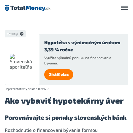
Preskočiť na obsah
Totaltip
Hypotéka s výnimočným úrokom
3,39 % ročne
Využite výhodnú ponuku na financovanie
bývania.
Zistiť viac
Reprezentatívny príklad RPMN
Ako vybaviť hypotekárny úver
Porovnávajte si ponuky slovenských bánk
Rozhodnutie o financovaní bývania formou