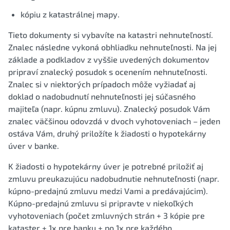
kópiu z katastrálnej mapy.
Tieto dokumenty si vybavíte na katastri nehnuteľností.
Znalec následne vykoná obhliadku nehnuteľnosti. Na jej
základe a podkladov z vyššie uvedených dokumentov
pripraví znalecký posudok s ocenením nehnuteľnosti.
Znalec si v niektorých prípadoch môže vyžiadať aj
doklad o nadobudnutí nehnuteľnosti jej súčasného
majiteľa (napr. kúpnu zmluvu). Znalecký posudok Vám
znalec väčšinou odovzdá v dvoch vyhotoveniach – jeden
ostáva Vám, druhý priložíte k žiadosti o hypotekárny
úver v banke.
K žiadosti o hypotekárny úver je potrebné priložiť aj
zmluvu preukazujúcu nadobudnutie nehnuteľnosti (napr.
kúpno-predajnú zmluvu medzi Vami a predávajúcim).
Kúpno-predajnú zmluvu si pripravte v niekoľkých
vyhotoveniach (počet zmluvných strán + 3 kópie pre
kataster + 1x pre banku + po 1x pre každého