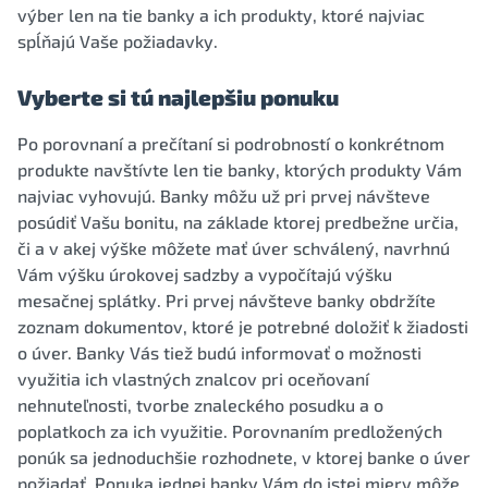
výber len na tie banky a ich produkty, ktoré najviac
spĺňajú Vaše požiadavky.
Vyberte si tú najlepšiu ponuku
Po porovnaní a prečítaní si podrobností o konkrétnom
produkte navštívte len tie banky, ktorých produkty Vám
najviac vyhovujú. Banky môžu už pri prvej návšteve
posúdiť Vašu bonitu, na základe ktorej predbežne určia,
či a v akej výške môžete mať úver schválený, navrhnú
Vám výšku úrokovej sadzby a vypočítajú výšku
mesačnej splátky. Pri prvej návšteve banky obdržíte
zoznam dokumentov, ktoré je potrebné doložiť k žiadosti
o úver. Banky Vás tiež budú informovať o možnosti
využitia ich vlastných znalcov pri oceňovaní
nehnuteľnosti, tvorbe znaleckého posudku a o
poplatkoch za ich využitie. Porovnaním predložených
ponúk sa jednoduchšie rozhodnete, v ktorej banke o úver
požiadať. Ponuka jednej banky Vám do istej miery môže