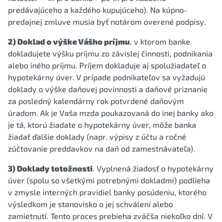
predávajúceho a každého kupujúceho). Na kúpno-
predajnej zmluve musia byť notárom overené podpisy.
2) Doklad o výške Vášho príjmu
, v ktorom banke
dokladujete výšku príjmu zo závislej činnosti, podnikania
alebo iného príjmu. Príjem dokladuje aj spolužiadateľ o
hypotekárny úver. V prípade podnikateľov sa vyžadujú
doklady o výške daňovej povinnosti a daňové priznanie
za posledný kalendárny rok potvrdené daňovým
úradom. Ak je Vaša mzda poukazovaná do inej banky ako
je tá, ktorú žiadate o hypotekárny úver, môže banka
žiadať ďalšie doklady (napr. výpisy z účtu a ročné
zúčtovanie preddavkov na daň od zamestnávateľa).
3) Doklady totožnosti
. Vyplnená žiadosť o hypotekárny
úver (spolu so všetkými potrebnými dokladmi) podlieha
v zmysle interných pravidiel banky posúdeniu, ktorého
výsledkom je stanovisko o jej schválení alebo
zamietnutí. Tento proces prebieha zväčša niekoľko dní. V