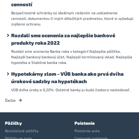
cenností
Bezpečnostné schránky sú ideálnym riešením na uskladnenie
cenností, dokumentov či iných dôležitých predmetov, ktoré si vyžadujú
zvýšenú ochranu.
Rozdali sme ocenenia za najlepšie bankové
produkty roka 2022
Rozdali sme ocenenia Banka roka v kategórií Najlepšia pôžička,
Najlepší bankový bankový účet, Najlepší termínovaný vklad, Najlepšia
hypotéka a Stabilná banka roka.
Hypotekárny zlom – VÚB banka ako prvá dvíha
úrokové sadzby na hypotékach
VÚB dvíha úroky o 0,20%. Ostatné banky ju budú čoskoro nasledovať .
Ďalšie
Pôžičky
Poistenie
Bezúčelové pôžičky
Poistenie auta
Pôžičky na auto
Cestovné poistenie