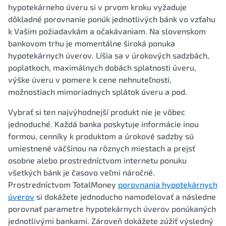
hypotekárneho úveru si v prvom kroku vyžaduje
dôkladné porovnanie ponúk jednotlivých bánk vo vzťahu
k Vašim požiadavkám a očakávaniam. Na slovenskom
bankovom trhu je momentálne široká ponuka
hypotekárnych úverov. Líšia sa v úrokových sadzbách,
poplatkoch, maximálnych dobách splatnosti úveru,
výške úveru v pomere k cene nehnuteľnosti,
možnostiach mimoriadnych splátok úveru a pod.
Vybrať si ten najvýhodnejší produkt nie je vôbec
jednoduché. Každá banka poskytuje informácie inou
formou, cenníky k produktom a úrokové sadzby sú
umiestnené väčšinou na rôznych miestach a prejsť
osobne alebo prostredníctvom internetu ponuku
všetkých bánk je časovo veľmi náročné.
Prostredníctvom TotalMoney
porovnania hypotekárnych
úverov
si dokážete jednoducho namodelovať a následne
porovnať parametre hypotekárnych úverov ponúkaných
jednotlivými bankami. Zároveň dokážete zúžiť výsledný