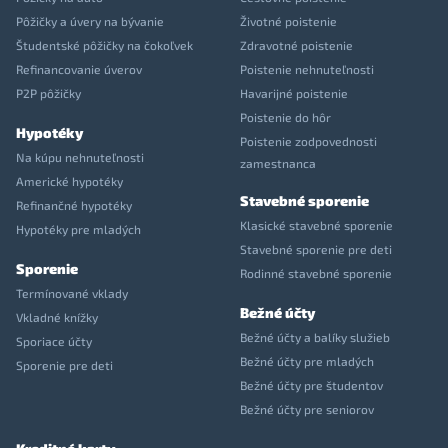
Pôžičky a úvery na bývanie
Životné poistenie
Študentské pôžičky na čokoľvek
Zdravotné poistenie
Refinancovanie úverov
Poistenie nehnuteľnosti
P2P pôžičky
Havarijné poistenie
Poistenie do hôr
Hypotéky
Poistenie zodpovednosti
Na kúpu nehnuteľnosti
zamestnanca
Americké hypotéky
Stavebné sporenie
Refinančné hypotéky
Klasické stavebné sporenie
Hypotéky pre mladých
Stavebné sporenie pre deti
Sporenie
Rodinné stavebné sporenie
Termínované vklady
Bežné účty
Vkladné knížky
Bežné účty a balíky služieb
Sporiace účty
Bežné účty pre mladých
Sporenie pre deti
Bežné účty pre študentov
Bežné účty pre seniorov