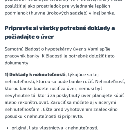
poslúžiť aj ako prostriedok pre vyjednanie lepších
podmienok (hlavne úrokových sadzieb) v inej banke.
Pripravte si všetky potrebné doklady a
požiadajte o úver
Samotnú žiadosť o hypotekárny úver s Vami spíše
pracovník banky. K žiadosti je potrebné doložiť tieto
dokumenty:
1) Doklady k nehnuteľnosti
, týkajúce sa tej
nehnuteľnosti, ktorou sa bude banke ručiť. Nehnuteľnosť,
ktorou banke budete ručiť za úver, nemusí byť
nevyhnutne tá, ktorú za poskytnutý úver plánujete kúpiť
alebo rekonštruovať. Zaručiť sa môžete aj viacerými
nehnuteľnosťami. Ešte pred vyhotovením znaleckého
posudku k nehnuteľnosti si pripravte:
originál listu vlastníctva k nehnuteľnosti,