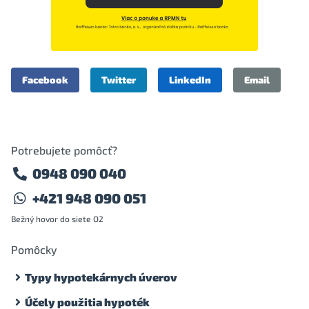
Facebook
Twitter
LinkedIn
Email
Potrebujete pomôcť?
0948 090 040
+421 948 090 051
Bežný hovor do siete O2
Pomôcky
Typy hypotekárnych úverov
Účely použitia hypoték