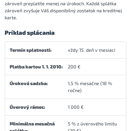
zároveň preplatíte menej na úrokoch. Každá splátka
zároveň zvyšuje Váš disponibilný zostatok na kreditnej
karte.
Príklad splácania
Termín splatnosti:
vždy 15. deň v mesiaci
Platba kartou 1. 1. 2010:
200 €
Úroková sadzba:
1,5 % mesačne (18 %
ročne)
Úverový rámec:
1 000 €
Minimálna mesačná
5 % z úverového limitu
splátka:
(20 €)