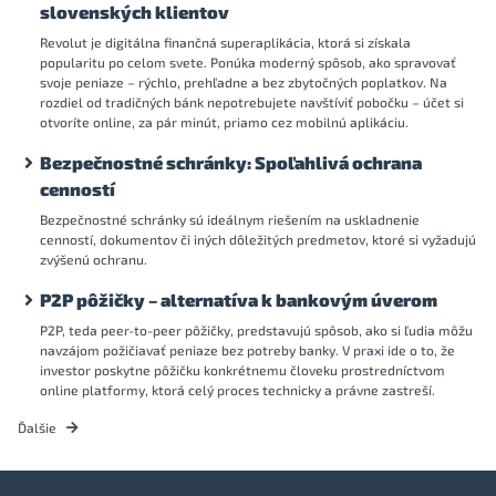
slovenských klientov
Revolut je digitálna finančná superaplikácia, ktorá si získala
popularitu po celom svete. Ponúka moderný spôsob, ako spravovať
svoje peniaze – rýchlo, prehľadne a bez zbytočných poplatkov. Na
rozdiel od tradičných bánk nepotrebujete navštíviť pobočku – účet si
otvoríte online, za pár minút, priamo cez mobilnú aplikáciu.
Bezpečnostné schránky: Spoľahlivá ochrana
cenností
Bezpečnostné schránky sú ideálnym riešením na uskladnenie
cenností, dokumentov či iných dôležitých predmetov, ktoré si vyžadujú
zvýšenú ochranu.
P2P pôžičky – alternatíva k bankovým úverom
P2P, teda peer-to-peer pôžičky, predstavujú spôsob, ako si ľudia môžu
navzájom požičiavať peniaze bez potreby banky. V praxi ide o to, že
investor poskytne pôžičku konkrétnemu človeku prostredníctvom
online platformy, ktorá celý proces technicky a právne zastreší.
Ďalšie