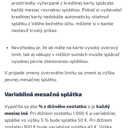
prostriedky vyčerpané z kreditnej karty splácate
každý mesiac rovnakou splátkou. Pokiaľ si vydavateľ
kreditnej karty nedokáže automaticky stiahnuť
splátku z Vášho bežného účtu, môžete si v banke
nastaviť trvalý príkaz.
Nevýhodou je, že ak máte na karte vysoký úverový
limit, tak aj nákupy v nižších sumách musíte splácať
vysokou pevne stanovenou splátkou.
V prípade zmeny úverového limitu sa zmení aj výška
pevnej mesačnej splátky.
Variabilná mesačná splátka
Vypočíta sa ako
% z dlžného zostatku
a je
každý
mesiac iná
. Pri dlžnom zostatku 1 000 € a variabilnej
splátke vo výšky 5 % bude splátka 50 €. Pri dlžnom
zostatku 900 € bude variabilná splátka 45 €. Výška