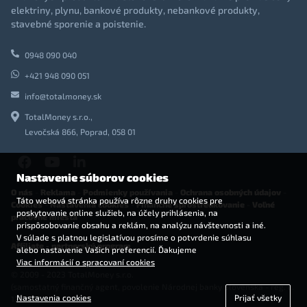
elektriny, plynu, bankové produkty, nebankové produkty,
stavebné sporenie a poistenie.
0948 090 040
+421 948 090 051
info@totalmoney.sk
TotalMoney s.r.o.,
Levočská 866, Poprad, 058 01
Nastavenie súborov cookies
O nás
-
Reklama
-
Podmienky používania
-
Ochrana osobných údajov
-
Táto webová stránka používa rôzne druhy cookies pre
Cookies
-
Nastavenia cookies
-
Finančné sprostredkovanie
-
Voľné
poskytovanie online služieb, na účely prihlásenia, na
pracovné miesta
prispôsobovanie obsahu a reklám, na analýzu návštevnosti a iné.
V súlade s platnou legislatívou prosíme o potvrdenie súhlasu
Affiliate - partnerský program
alebo nastavenie Vašich preferencií. Ďakujeme
Viac informácií o spracovaní cookies
© 2009 - 2023 TotalMoney s.r.o.
(samostatný finančný agent, povolenie Národnej banky Slovenska - reg. č.
Nastavenia cookies
Prijať všetky
127292)