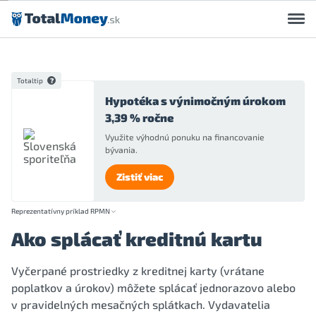
Preskočiť na obsah
Totaltip
Hypotéka s výnimočným úrokom
3,39 % ročne
Využite výhodnú ponuku na financovanie
bývania.
Zistiť viac
Reprezentatívny príklad RPMN
Ako splácať kreditnú kartu
Vyčerpané prostriedky z kreditnej karty (vrátane
poplatkov a úrokov) môžete splácať jednorazovo alebo
v pravidelných mesačných splátkach. Vydavatelia