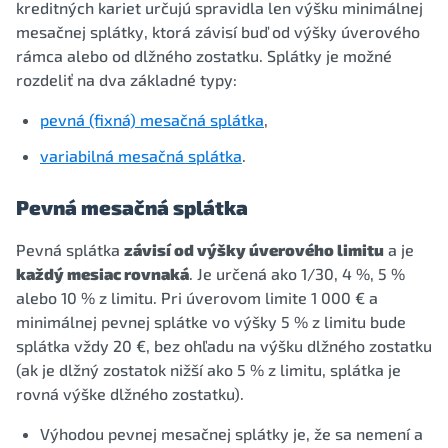
kreditných kariet určujú spravidla len výšku minimálnej
mesačnej splátky, ktorá závisí buď od výšky úverového
rámca alebo od dlžného zostatku. Splátky je možné
rozdeliť na dva základné typy:
pevná (fixná) mesačná splátka
,
variabilná mesačná splátka
.
Pevná mesačná splátka
Pevná splátka
závisí od výšky úverového limitu
a je
každý mesiac rovnaká
. Je určená ako 1/30, 4 %, 5 %
alebo 10 % z limitu. Pri úverovom limite 1 000 € a
minimálnej pevnej splátke vo výšky 5 % z limitu bude
splátka vždy 20 €, bez ohľadu na výšku dlžného zostatku
(ak je dlžný zostatok nižší ako 5 % z limitu, splátka je
rovná výške dlžného zostatku).
Výhodou pevnej mesačnej splátky je, že sa nemení a