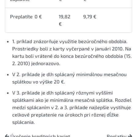
Preplatíte
0 €
19,82
9,79 €
€
1. príklad znázorňuje využitie bezúročného obdobia.
Prostriedky boli z karty vyčerpané v januári 2010. Na
kartu boli vrátené do konca bezúročného obdobia (15.
2. 2010) jednorazovo.
V 2. príklade je dlh splácaný minimálnou mesačnou
splátkou vo výške 20 €.
V 3. príklade je dlh splácaný rôznymi vyššími
splátkami ako je minimálna mesačná splátka. Rozdiel
medzi splácaním v 2. a 3. príklade najlepšie vystihuje
celkové preplatenie na úrokoch pri rôznej dĺžke
splácania.
Úročenie kreditných kariet
Poplatky