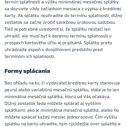
termín splatnosti a výšku minimálnej mesačnej splátky
sa dozviete vždy začiatkom mesiaca z výpisu z kreditnej
karty. Ak splátku neuhradíte do termínu splatnosti, dlžný
zostatok sa začne úročiť sankčnou úrokovou sadzbou.
Tiež je potrebné uvedomiť si, že splátku nestačí len
uhradiť, ale musí byť k danému termínu splatnosti v
prospech kartového účtu aj pripísaná. Splátky preto
uhrádzajte aspoň v dvojdňovom predstihu pred
termínom ich splatnosti.
Formy splácania
Bez ohľadu na to, či vydavateľ kreditnej karty stanovuje
pevnú alebo variabilnú mesačnú splátku, stále je to len
minimálna mesačná splátka, ktorú od Vás očakáva.
Dlžný zostatok teda môžete splácať aj vyššími
splátkami, ako je minimálna mesačná splátka, alebo ho
môžete splácať každý mesiac jednorazovo. Čím vyššiu
splátku na kartu uhradíte, tým rýchlejšie úver splatíte a