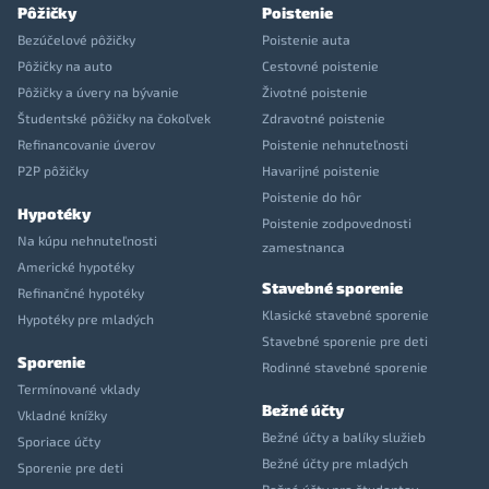
Pôžičky
Poistenie
Bezúčelové pôžičky
Poistenie auta
Pôžičky na auto
Cestovné poistenie
Pôžičky a úvery na bývanie
Životné poistenie
Študentské pôžičky na čokoľvek
Zdravotné poistenie
Refinancovanie úverov
Poistenie nehnuteľnosti
P2P pôžičky
Havarijné poistenie
Poistenie do hôr
Hypotéky
Poistenie zodpovednosti
Na kúpu nehnuteľnosti
zamestnanca
Americké hypotéky
Stavebné sporenie
Refinančné hypotéky
Klasické stavebné sporenie
Hypotéky pre mladých
Stavebné sporenie pre deti
Sporenie
Rodinné stavebné sporenie
Termínované vklady
Bežné účty
Vkladné knížky
Bežné účty a balíky služieb
Sporiace účty
Bežné účty pre mladých
Sporenie pre deti