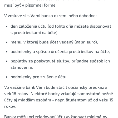
musí byť v písomnej forme.
V zmluve si s Vami banka okrem iného dohodne:
deň založenia účtu (od tohto dňa môžete disponovať
s prostriedkami na účte),
menu, v ktorej bude účet vedený (napr. euro),
podmienky a spôsob úročenia prostriedkov na účte,
poplatky za poskytnuté služby, prípadne spôsob ich
stanovenia,
podmienky pre zrušenie účtu.
Vo väčšine bánk Vám bude stačiť občiansky preukaz a
vek 18 rokov. Niektoré banky zriaďujú samostatné bežné
účty aj mladším osobám - napr. študentom už od veku 15
rokov.
Banky môžu pri zriaďovaní účtu vyžadovať minimálny