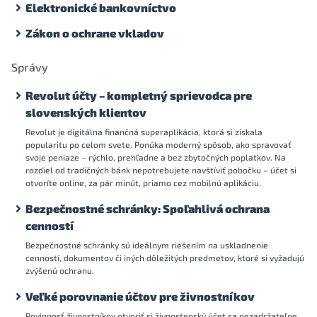
Elektronické bankovníctvo
Zákon o ochrane vkladov
Správy
Revolut účty – kompletný sprievodca pre
slovenských klientov
Revolut je digitálna finančná superaplikácia, ktorá si získala
popularitu po celom svete. Ponúka moderný spôsob, ako spravovať
svoje peniaze – rýchlo, prehľadne a bez zbytočných poplatkov. Na
rozdiel od tradičných bánk nepotrebujete navštíviť pobočku – účet si
otvoríte online, za pár minút, priamo cez mobilnú aplikáciu.
Bezpečnostné schránky: Spoľahlivá ochrana
cenností
Bezpečnostné schránky sú ideálnym riešením na uskladnenie
cenností, dokumentov či iných dôležitých predmetov, ktoré si vyžadujú
zvýšenú ochranu.
Veľké porovnanie účtov pre živnostníkov
Povinnosť živnostníkov otvoriť si živnostenský účet sa nezadržateľne