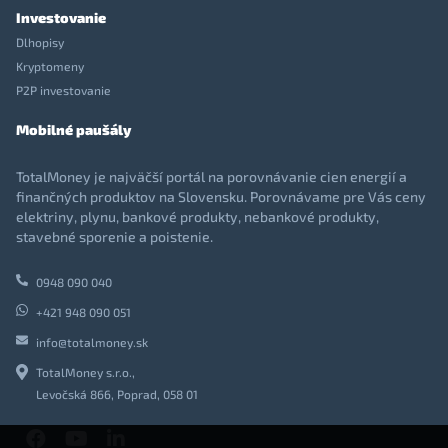
Investovanie
Dlhopisy
Kryptomeny
P2P investovanie
Mobilné paušály
TotalMoney je najväčší portál na porovnávanie cien energií a
finančných produktov na Slovensku. Porovnávame pre Vás ceny
elektriny, plynu, bankové produkty, nebankové produkty,
stavebné sporenie a poistenie.
0948 090 040
+421 948 090 051
info@totalmoney.sk
TotalMoney s.r.o.,
Levočská 866, Poprad, 058 01