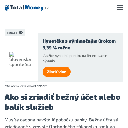
Preskočiť na obsah
Totaltip
Hypotéka s výnimočným úrokom
3,39 % ročne
Využite výhodnú ponuku na financovanie
bývania.
Zistiť viac
Reprezentatívny príklad RPMN
Ako si zriadiť bežný účet alebo
balík služieb
Musíte osobne navštíviť pobočku banky. Bežné účty sú
zriaďované v zmysle Obchodného zákonníka, zmluva