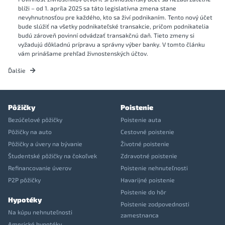
blíži – od 1. apríla 2025 sa táto legislatívna zmena stane
nevyhnutnosťou pre každého, kto sa živí podnikaním. Tento nový účet
bude slúžiť na všetky podnikateľské transakcie, pričom podnikatelia
budú zároveň povinní odvádzať transakčnú daň. Tieto zmeny si
vyžadujú dôkladnú prípravu a správny výber banky. V tomto článku
vám prinášame prehľad živnostenských účtov.
Ďalšie
Pôžičky
Poistenie
Bezúčelové pôžičky
Poistenie auta
Pôžičky na auto
Cestovné poistenie
Pôžičky a úvery na bývanie
Životné poistenie
Študentské pôžičky na čokoľvek
Zdravotné poistenie
Refinancovanie úverov
Poistenie nehnuteľnosti
P2P pôžičky
Havarijné poistenie
Poistenie do hôr
Hypotéky
Poistenie zodpovednosti
Na kúpu nehnuteľnosti
zamestnanca
Americké hypotéky