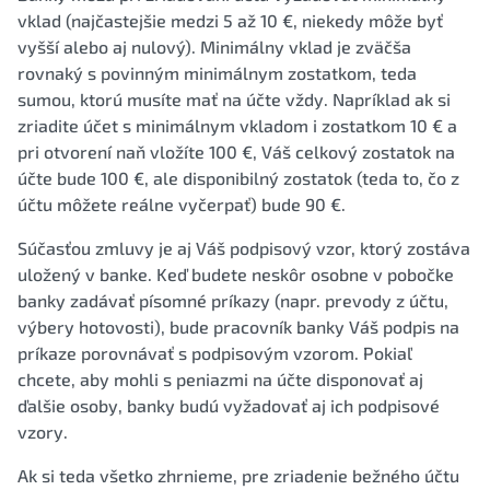
vklad (najčastejšie medzi 5 až 10 €, niekedy môže byť
vyšší alebo aj nulový). Minimálny vklad je zväčša
rovnaký s povinným minimálnym zostatkom, teda
sumou, ktorú musíte mať na účte vždy. Napríklad ak si
zriadite účet s minimálnym vkladom i zostatkom 10 € a
pri otvorení naň vložíte 100 €, Váš celkový zostatok na
účte bude 100 €, ale disponibilný zostatok (teda to, čo z
účtu môžete reálne vyčerpať) bude 90 €.
Súčasťou zmluvy je aj Váš podpisový vzor, ktorý zostáva
uložený v banke. Keď budete neskôr osobne v pobočke
banky zadávať písomné príkazy (napr. prevody z účtu,
výbery hotovosti), bude pracovník banky Váš podpis na
príkaze porovnávať s podpisovým vzorom. Pokiaľ
chcete, aby mohli s peniazmi na účte disponovať aj
ďalšie osoby, banky budú vyžadovať aj ich podpisové
vzory.
Ak si teda všetko zhrnieme, pre zriadenie bežného účtu