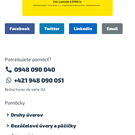
Facebook
Twitter
LinkedIn
Email
Potrebujete pomôcť?
0948 090 040
+421 948 090 051
Bežný hovor do siete O2
Pomôcky
Druhy úverov
Bezúčelové úvery a pôžičky