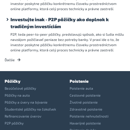
investor poskytne pôžičku konkrétnemu človeku prostredníctvom
online platformy, ktorá celý proces technicky a právne zastreší.
Investujte inak - P2P pôžičky ako doplnok k
tradičným investíciám
P2P, teda peer-to-peer pôžičky, predstavujú spôsob, ako si ľudia môžu
navzájom požičiavať peniaze bez potreby banky. V praxi ide o to, že
investor poskytne pôžičku konkrétnemu človeku prostredníctvom
online platformy, ktorá celý proces technicky a právne zastreší.
Ďalšie
Pôžičky
Poistenie
Bezúčelové pôžičky
Poistenie auta
Pôžičky na auto
Cestovné poistenie
Pôžičky a úvery na bývanie
Životné poistenie
Študentské pôžičky na čokoľvek
Zdravotné poistenie
Refinancovanie úverov
Poistenie nehnuteľnosti
P2P pôžičky
Havarijné poistenie