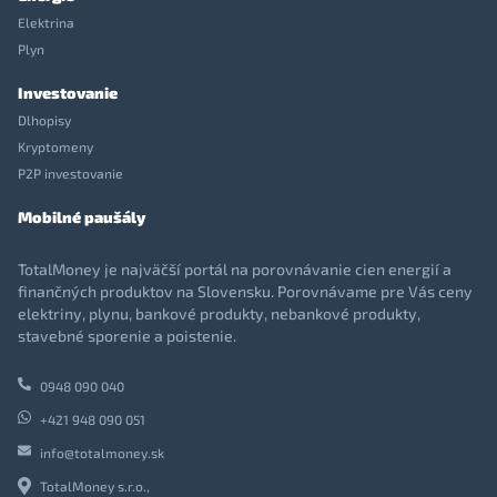
Elektrina
Plyn
Investovanie
Dlhopisy
Kryptomeny
P2P investovanie
Mobilné paušály
TotalMoney je najväčší portál na porovnávanie cien energií a
finančných produktov na Slovensku. Porovnávame pre Vás ceny
elektriny, plynu, bankové produkty, nebankové produkty,
stavebné sporenie a poistenie.
0948 090 040
+421 948 090 051
info@totalmoney.sk
TotalMoney s.r.o.,