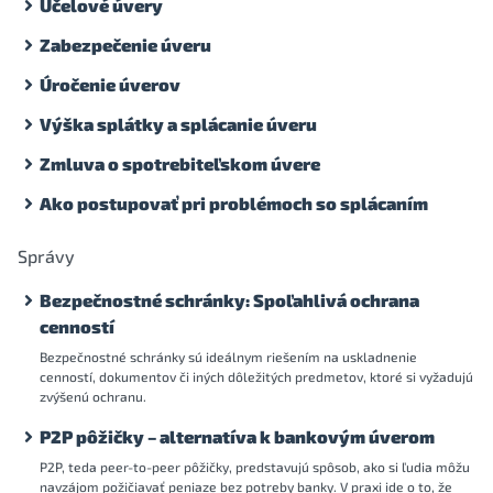
Účelové úvery
Zabezpečenie úveru
Úročenie úverov
Výška splátky a splácanie úveru
Zmluva o spotrebiteľskom úvere
Ako postupovať pri problémoch so splácaním
Správy
Bezpečnostné schránky: Spoľahlivá ochrana
cenností
Bezpečnostné schránky sú ideálnym riešením na uskladnenie
cenností, dokumentov či iných dôležitých predmetov, ktoré si vyžadujú
zvýšenú ochranu.
P2P pôžičky – alternatíva k bankovým úverom
P2P, teda peer-to-peer pôžičky, predstavujú spôsob, ako si ľudia môžu
navzájom požičiavať peniaze bez potreby banky. V praxi ide o to, že