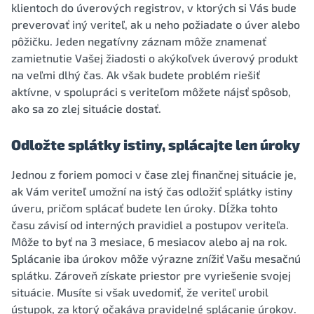
klientoch do úverových registrov, v ktorých si Vás bude
preverovať iný veriteľ, ak u neho požiadate o úver alebo
pôžičku. Jeden negatívny záznam môže znamenať
zamietnutie Vašej žiadosti o akýkoľvek úverový produkt
na veľmi dlhý čas. Ak však budete problém riešiť
aktívne, v spolupráci s veriteľom môžete nájsť spôsob,
ako sa zo zlej situácie dostať.
Odložte splátky istiny, splácajte len úroky
Jednou z foriem pomoci v čase zlej finančnej situácie je,
ak Vám veriteľ umožní na istý čas odložiť splátky istiny
úveru, pričom splácať budete len úroky. Dĺžka tohto
času závisí od interných pravidiel a postupov veriteľa.
Môže to byť na 3 mesiace, 6 mesiacov alebo aj na rok.
Splácanie iba úrokov môže výrazne znížiť Vašu mesačnú
splátku. Zároveň získate priestor pre vyriešenie svojej
situácie. Musíte si však uvedomiť, že veriteľ urobil
ústupok, za ktorý očakáva pravidelné splácanie úrokov.