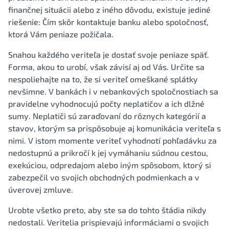
finančnej situácii alebo z iného dôvodu, existuje jediné
riešenie: Čím skôr kontaktuje banku alebo spoločnosť,
ktorá Vám peniaze požičala.
Snahou každého veriteľa je dostať svoje peniaze späť.
Forma, akou to urobí, však závisí aj od Vás. Určite sa
nespoliehajte na to, že si veriteľ omeškané splátky
nevšimne. V bankách i v nebankových spoločnostiach sa
pravidelne vyhodnocujú počty neplatičov a ich dlžné
sumy. Neplatiči sú zaraďovaní do rôznych kategórií a
stavov, ktorým sa prispôsobuje aj komunikácia veriteľa s
nimi. V istom momente veriteľ vyhodnotí pohľadávku za
nedostupnú a prikročí k jej vymáhaniu súdnou cestou,
exekúciou, odpredajom alebo iným spôsobom, ktorý si
zabezpečil vo svojich obchodných podmienkach a v
úverovej zmluve.
Urobte všetko preto, aby ste sa do tohto štádia nikdy
nedostali. Veritelia prispievajú informáciami o svojich