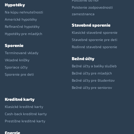
Poistenie do hôr
Hypotéky
Poistenie zodpovednosti
Na kúpu nehnuteľnosti
zamestnanca
Americké hypotéky
Stavebné sporenie
Refinančné hypotéky
Klasické stavebné sporenie
Hypotéky pre mladých
Stavebné sporenie pre deti
Sporenie
Rodinné stavebné sporenie
Termínované vklady
Bežné účty
Vkladné knížky
Bežné účty a balíky služieb
Sporiace účty
Bežné účty pre mladých
Sporenie pre deti
Bežné účty pre študentov
Bežné účty pre seniorov
Kreditné karty
Klasické kreditné karty
Cash-back kreditné karty
Prestížne kreditné karty
Energie