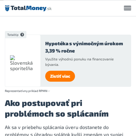
Preskočiť na obsah
Totaltip
Hypotéka s výnimočným úrokom
3,39 % ročne
Využite výhodnú ponuku na financovanie
bývania.
Zistiť viac
Reprezentatívny príklad RPMN
Ako postupovať pri
problémoch so splácaním
Ak sa v priebehu splácania úveru dostanete do
problémov s úhradou splátok kvôli zmenám vo svojej