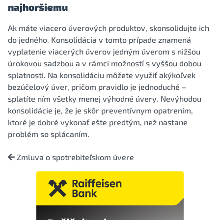
najhoršiemu
Ak máte viacero úverových produktov, skonsolidujte ich
do jedného. Konsolidácia v tomto prípade znamená
vyplatenie viacerých úverov jedným úverom s nižšou
úrokovou sadzbou a v rámci možností s vyššou dobou
splatnosti. Na konsolidáciu môžete využiť akýkoľvek
bezúčelový úver, pričom pravidlo je jednoduché –
splatíte ním všetky menej výhodné úvery. Nevýhodou
konsolidácie je, že je skôr preventívnym opatrením,
ktoré je dobré vykonať ešte predtým, než nastane
problém so splácaním.
Zmluva o spotrebiteľskom úvere