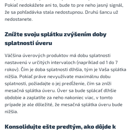
Pokiaľ nedokážete ani to, bude to pre neho jasný signál,
že sa pohľadávka stala nedostupnou. Druhú šancu už
nedostanete.
Znížte svoju splátku zvýšením doby
splatnosti úveru
Väčšina úverových produktov má dobu splatnosti
nastavenú v určitých intervaloch (napríklad od 1 do 7
rokov). Čím je doba splatnosti dlhšia, tým je Vaša splátka
nižšia. Pokiaľ práve nevyužívate maximálnu dobu
splatnosti, požiadajte o jej predĺženie, čím sa zníži
mesačná splátka úveru. Úver sa bude splácať dlhšie
obdobie a zaplatíte za neho nakoniec viac, v tomto
prípade je ale dôležité, že mesačná splátka úveru bude
nižšia.
Konsolidujte ešte predtým, ako dôjde k