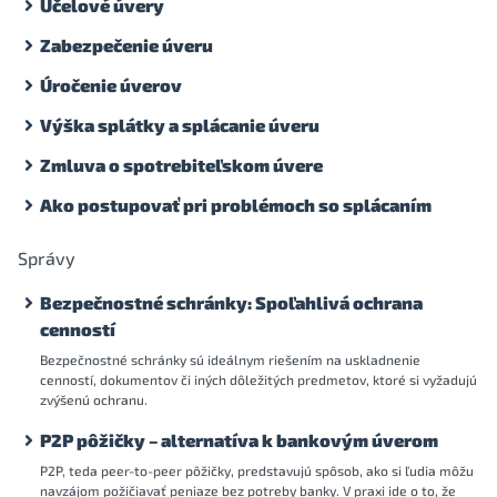
Účelové úvery
Zabezpečenie úveru
Úročenie úverov
Výška splátky a splácanie úveru
Zmluva o spotrebiteľskom úvere
Ako postupovať pri problémoch so splácaním
Správy
Bezpečnostné schránky: Spoľahlivá ochrana
cenností
Bezpečnostné schránky sú ideálnym riešením na uskladnenie
cenností, dokumentov či iných dôležitých predmetov, ktoré si vyžadujú
zvýšenú ochranu.
P2P pôžičky – alternatíva k bankovým úverom
P2P, teda peer-to-peer pôžičky, predstavujú spôsob, ako si ľudia môžu
navzájom požičiavať peniaze bez potreby banky. V praxi ide o to, že