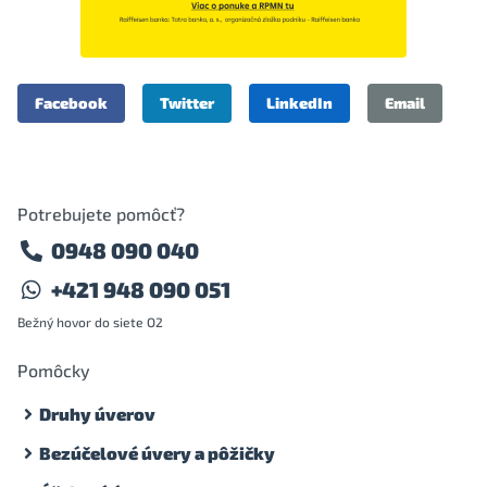
Facebook
Twitter
LinkedIn
Email
Potrebujete pomôcť?
0948 090 040
+421 948 090 051
Bežný hovor do siete O2
Pomôcky
Druhy úverov
Bezúčelové úvery a pôžičky