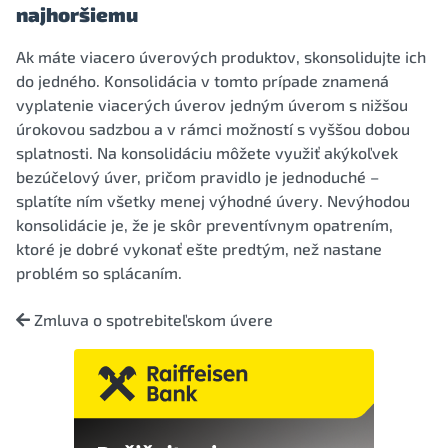
najhoršiemu
Ak máte viacero úverových produktov, skonsolidujte ich
do jedného. Konsolidácia v tomto prípade znamená
vyplatenie viacerých úverov jedným úverom s nižšou
úrokovou sadzbou a v rámci možností s vyššou dobou
splatnosti. Na konsolidáciu môžete využiť akýkoľvek
bezúčelový úver, pričom pravidlo je jednoduché –
splatíte ním všetky menej výhodné úvery. Nevýhodou
konsolidácie je, že je skôr preventívnym opatrením,
ktoré je dobré vykonať ešte predtým, než nastane
problém so splácaním.
Zmluva o spotrebiteľskom úvere