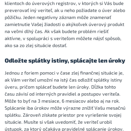
klientoch do úverových registrov, v ktorých si Vás bude
preverovať iný veriteľ, ak u neho požiadate o úver alebo
pôžičku. Jeden negatívny záznam môže znamenať
zamietnutie Vašej žiadosti o akýkoľvek úverový produkt
na veľmi dlhý čas. Ak však budete problém riešiť
aktívne, v spolupráci s veriteľom môžete nájsť spôsob,
ako sa zo zlej situácie dostať.
Odložte splátky istiny, splácajte len úroky
Jednou z foriem pomoci v čase zlej finančnej situácie je,
ak Vám veriteľ umožní na istý čas odložiť splátky istiny
úveru, pričom splácať budete len úroky. Dĺžka tohto
času závisí od interných pravidiel a postupov veriteľa.
Môže to byť na 3 mesiace, 6 mesiacov alebo aj na rok.
Splácanie iba úrokov môže výrazne znížiť Vašu mesačnú
splátku. Zároveň získate priestor pre vyriešenie svojej
situácie. Musíte si však uvedomiť, že veriteľ urobil
ústupok, za ktorý očakáva pravidelné splácanie úrokov.