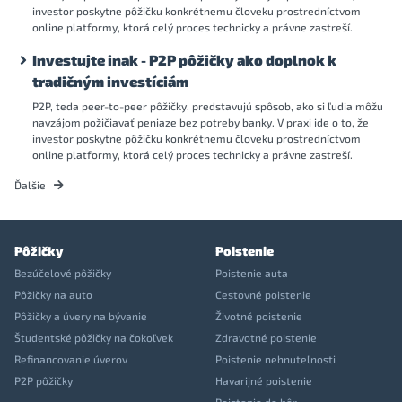
investor poskytne pôžičku konkrétnemu človeku prostredníctvom
online platformy, ktorá celý proces technicky a právne zastreší.
Investujte inak - P2P pôžičky ako doplnok k
tradičným investíciám
P2P, teda peer-to-peer pôžičky, predstavujú spôsob, ako si ľudia môžu
navzájom požičiavať peniaze bez potreby banky. V praxi ide o to, že
investor poskytne pôžičku konkrétnemu človeku prostredníctvom
online platformy, ktorá celý proces technicky a právne zastreší.
Ďalšie
Pôžičky
Poistenie
Bezúčelové pôžičky
Poistenie auta
Pôžičky na auto
Cestovné poistenie
Pôžičky a úvery na bývanie
Životné poistenie
Študentské pôžičky na čokoľvek
Zdravotné poistenie
Refinancovanie úverov
Poistenie nehnuteľnosti
P2P pôžičky
Havarijné poistenie