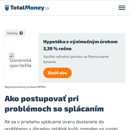
Preskočiť na obsah
Totaltip
Hypotéka s výnimočným úrokom
3,39 % ročne
Využite výhodnú ponuku na financovanie
bývania.
Zistiť viac
Reprezentatívny príklad RPMN
Ako postupovať pri
problémoch so splácaním
Ak sa v priebehu splácania úveru dostanete do
problémov s úhradou splátok kvôli zmenám vo svojej