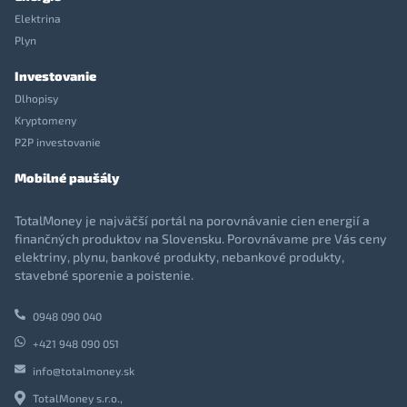
Elektrina
Plyn
Investovanie
Dlhopisy
Kryptomeny
P2P investovanie
Mobilné paušály
TotalMoney je najväčší portál na porovnávanie cien energií a
finančných produktov na Slovensku. Porovnávame pre Vás ceny
elektriny, plynu, bankové produkty, nebankové produkty,
stavebné sporenie a poistenie.
0948 090 040
+421 948 090 051
info@totalmoney.sk
TotalMoney s.r.o.,