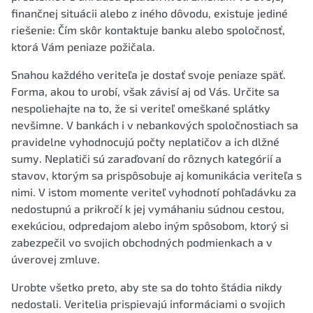
finančnej situácii alebo z iného dôvodu, existuje jediné
riešenie: Čím skôr kontaktuje banku alebo spoločnosť,
ktorá Vám peniaze požičala.
Snahou každého veriteľa je dostať svoje peniaze späť.
Forma, akou to urobí, však závisí aj od Vás. Určite sa
nespoliehajte na to, že si veriteľ omeškané splátky
nevšimne. V bankách i v nebankových spoločnostiach sa
pravidelne vyhodnocujú počty neplatičov a ich dlžné
sumy. Neplatiči sú zaraďovaní do rôznych kategórií a
stavov, ktorým sa prispôsobuje aj komunikácia veriteľa s
nimi. V istom momente veriteľ vyhodnotí pohľadávku za
nedostupnú a prikročí k jej vymáhaniu súdnou cestou,
exekúciou, odpredajom alebo iným spôsobom, ktorý si
zabezpečil vo svojich obchodných podmienkach a v
úverovej zmluve.
Urobte všetko preto, aby ste sa do tohto štádia nikdy
nedostali. Veritelia prispievajú informáciami o svojich