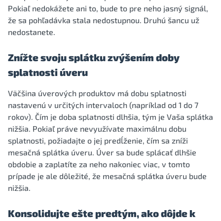
Pokiaľ nedokážete ani to, bude to pre neho jasný signál,
že sa pohľadávka stala nedostupnou. Druhú šancu už
nedostanete.
Znížte svoju splátku zvýšením doby
splatnosti úveru
Väčšina úverových produktov má dobu splatnosti
nastavenú v určitých intervaloch (napríklad od 1 do 7
rokov). Čím je doba splatnosti dlhšia, tým je Vaša splátka
nižšia. Pokiaľ práve nevyužívate maximálnu dobu
splatnosti, požiadajte o jej predĺženie, čím sa zníži
mesačná splátka úveru. Úver sa bude splácať dlhšie
obdobie a zaplatíte za neho nakoniec viac, v tomto
prípade je ale dôležité, že mesačná splátka úveru bude
nižšia.
Konsolidujte ešte predtým, ako dôjde k