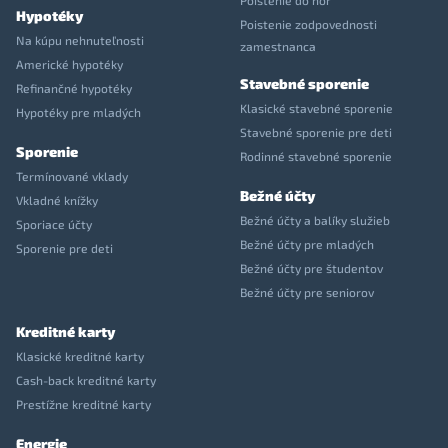
Poistenie do hôr
Hypotéky
Poistenie zodpovednosti
Na kúpu nehnuteľnosti
zamestnanca
Americké hypotéky
Stavebné sporenie
Refinančné hypotéky
Klasické stavebné sporenie
Hypotéky pre mladých
Stavebné sporenie pre deti
Sporenie
Rodinné stavebné sporenie
Termínované vklady
Bežné účty
Vkladné knížky
Bežné účty a balíky služieb
Sporiace účty
Bežné účty pre mladých
Sporenie pre deti
Bežné účty pre študentov
Bežné účty pre seniorov
Kreditné karty
Klasické kreditné karty
Cash-back kreditné karty
Prestížne kreditné karty
Energie