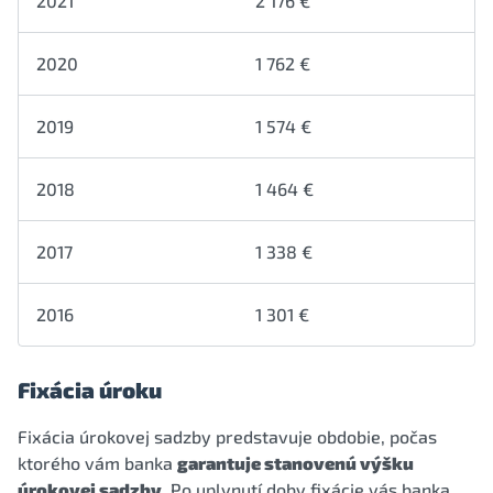
2021
2 176 €
2020
1 762 €
2019
1 574 €
2018
1 464 €
2017
1 338 €
2016
1 301 €
Fixácia úroku
Fixácia úrokovej sadzby predstavuje obdobie, počas
ktorého vám banka
garantuje stanovenú výšku
úrokovej sadzby
. Po uplynutí doby fixácie vás banka