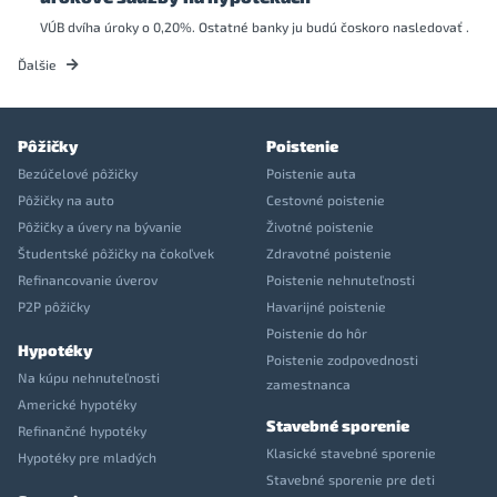
VÚB dvíha úroky o 0,20%. Ostatné banky ju budú čoskoro nasledovať .
Ďalšie
Pôžičky
Poistenie
Bezúčelové pôžičky
Poistenie auta
Pôžičky na auto
Cestovné poistenie
Pôžičky a úvery na bývanie
Životné poistenie
Študentské pôžičky na čokoľvek
Zdravotné poistenie
Refinancovanie úverov
Poistenie nehnuteľnosti
P2P pôžičky
Havarijné poistenie
Poistenie do hôr
Hypotéky
Poistenie zodpovednosti
Na kúpu nehnuteľnosti
zamestnanca
Americké hypotéky
Stavebné sporenie
Refinančné hypotéky
Klasické stavebné sporenie
Hypotéky pre mladých
Stavebné sporenie pre deti