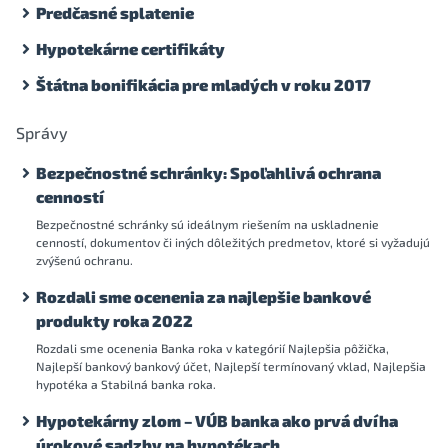
Predčasné splatenie
Hypotekárne certifikáty
Štátna bonifikácia pre mladých v roku 2017
Správy
Bezpečnostné schránky: Spoľahlivá ochrana
cenností
Bezpečnostné schránky sú ideálnym riešením na uskladnenie
cenností, dokumentov či iných dôležitých predmetov, ktoré si vyžadujú
zvýšenú ochranu.
Rozdali sme ocenenia za najlepšie bankové
produkty roka 2022
Rozdali sme ocenenia Banka roka v kategórií Najlepšia pôžička,
Najlepší bankový bankový účet, Najlepší termínovaný vklad, Najlepšia
hypotéka a Stabilná banka roka.
Hypotekárny zlom – VÚB banka ako prvá dvíha
úrokové sadzby na hypotékach