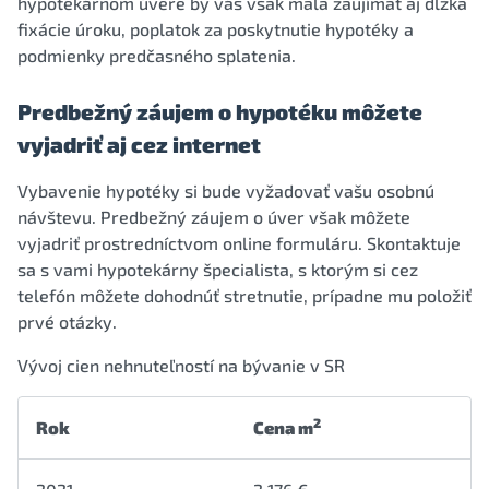
hypotekárnom úvere by vás však mala zaujímať aj dĺžka
fixácie úroku, poplatok za poskytnutie hypotéky a
podmienky predčasného splatenia.
Predbežný záujem o hypotéku môžete
vyjadriť aj cez internet
Vybavenie hypotéky si bude vyžadovať vašu osobnú
návštevu. Predbežný záujem o úver však môžete
vyjadriť prostredníctvom online formuláru. Skontaktuje
sa s vami hypotekárny špecialista, s ktorým si cez
telefón môžete dohodnúť stretnutie, prípadne mu položiť
prvé otázky.
Vývoj cien nehnuteľností na bývanie v SR
2
Rok
Cena m