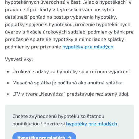
hypotekárnych úveroch sú v časti „Viac o hypotékach“ v
pravom stĺpci. Texty v tejto sekcii vám poskytnú
detailnejší pohľad na postup vybavenia hypotéky,
poplatky spojené s hypotékou, úročenie hypotekárnych
úverov a fixácie úrokových sadzieb, podmienky bánk pre
predčasné splatenie hypotéky a mimoriadne splátky i
podmienky pre priznanie
hypotéky pre mladých
.
Vysvetlivky:
Úrokové sadzby za hypotéky sú v ročnom vyjadrení.
Mesačná splátka je počítaná ako anuitná splátka.
LTV v tvare „Neuvádza“ predstavuje nezistený údaj.
Chcete zvýhodnenú hypotéku so štátnou
bonifikáciou? Pozrite si
hypotéky pre mladých
.
Hypotéky pre mladých