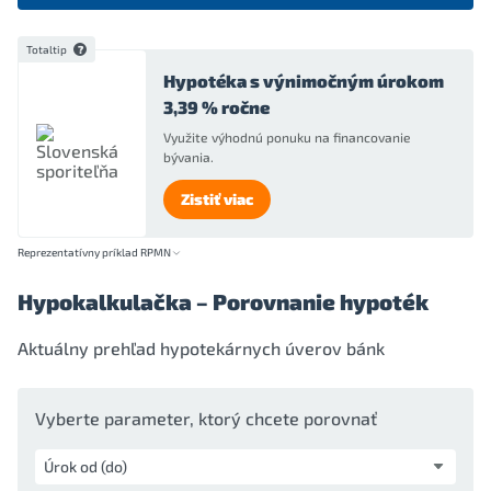
Totaltip
Hypotéka s výnimočným úrokom
3,39 % ročne
Využite výhodnú ponuku na financovanie
bývania.
Zistiť viac
Reprezentatívny príklad RPMN
Hypokalkulačka – Porovnanie hypoték
Aktuálny prehľad hypotekárnych úverov bánk
Vyberte parameter, ktorý chcete porovnať