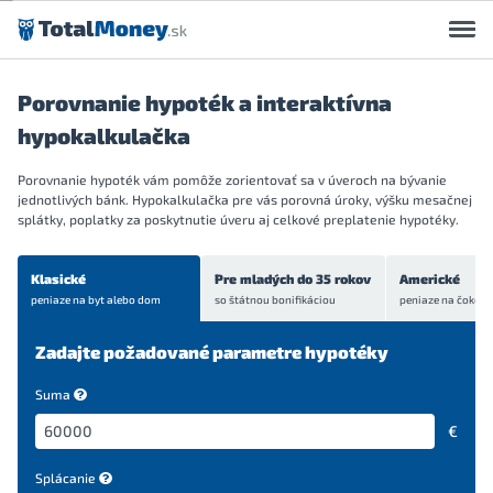
Preskočiť na obsah
Porovnanie hypoték a interaktívna
hypokalkulačka
Porovnanie hypoték vám pomôže zorientovať sa v úveroch na bývanie
jednotlivých bánk. Hypokalkulačka pre vás porovná úroky, výšku mesačnej
splátky, poplatky za poskytnutie úveru aj celkové preplatenie hypotéky.
Klasické
Pre mladých do 35 rokov
Americké
peniaze na byt
alebo dom
so štátnou bonifikáciou
peniaze na čokoľve
Zadajte požadované parametre hypotéky
Suma
€
Splácanie