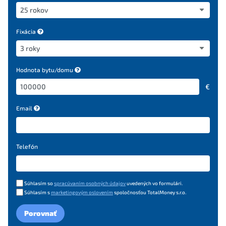
Fixácia
Hodnota bytu/domu
€
Email
Telefón
Súhlasím so
spracúvaním osobných údajov
uvedených vo formulári.
Súhlasím s
marketingovým oslovením
spoločnosťou TotalMoney s.r.o.
Porovnať