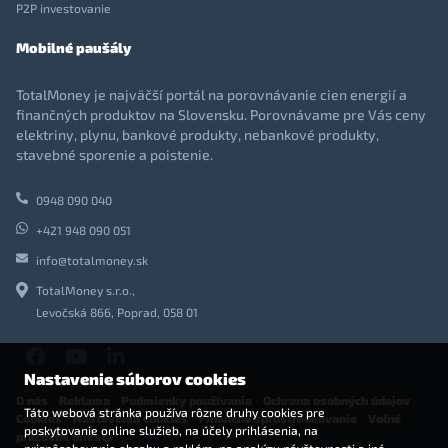
P2P investovanie
Mobilné paušály
TotalMoney je najväčší portál na porovnávanie cien energií a
finančných produktov na Slovensku. Porovnávame pre Vás ceny
elektriny, plynu, bankové produkty, nebankové produkty,
stavebné sporenie a poistenie.
0948 090 040
+421 948 090 051
info@totalmoney.sk
TotalMoney s.r.o.,
Levočská 866, Poprad, 058 01
Nastavenie súborov cookies
O nás
-
Reklama
-
Podmienky používania
-
Ochrana osobných údajov
-
Táto webová stránka používa rôzne druhy cookies pre
Cookies
-
Nastavenia cookies
-
Finančné sprostredkovanie
-
Voľné
poskytovanie online služieb, na účely prihlásenia, na
pracovné miesta