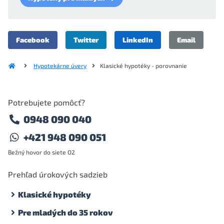
Facebook
Twitter
LinkedIn
Email
Hypotekárne úvery
Klasické hypotéky - porovnanie
Potrebujete pomôcť?
0948 090 040
+421 948 090 051
Bežný hovor do siete O2
Prehľad úrokových sadzieb
Klasické hypotéky
Pre mladých do 35 rokov