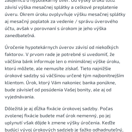
závisí výška mesačnej splátky a celkové preplatenie
úveru. Okrem úroku ovplyvňuje výšku mesačnej splátky
aj mesačný poplatok za vedenie / správu úverového
účtu, avšak v porovnaní s úrokom je jeho výška
zanedbateľná.
Úročenie hypotekárnych úverov závisí od niekoľkých
faktorov. V prvom rade je potrebné si uvedomiť, že
väčšina bánk informuje len o minimálnej výške úroku,
ktorú môžete, ale nemusíte získať. Tieto najnižšie
úrokové sadzby sú väčšinou určené tým najbonitnejším
klientom. Úrok, ktorý Vám nakoniec banka ponúkne,
bude závisieť od posúdenia Vašej bonity, ale aj od
vyjednávania.
Dôležitá je aj dĺžka fixácie úrokovej sadzby. Počas
zvolenej fixácie budete mať úrok nemenný, po jej
uplynutí však dôjde k zmene výšky úročenia. Keďže
budúci vývoj úrokových sadzieb je ťažko odhadnuteľný,