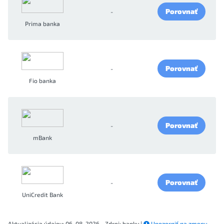
Porovnať
-
Prima banka
Porovnať
-
Fio banka
Porovnať
-
mBank
Porovnať
-
UniCredit Bank
Aktualizácia údajov: 06. 08. 2026 - Zdroj: banky |
Upozorniť na zmenu