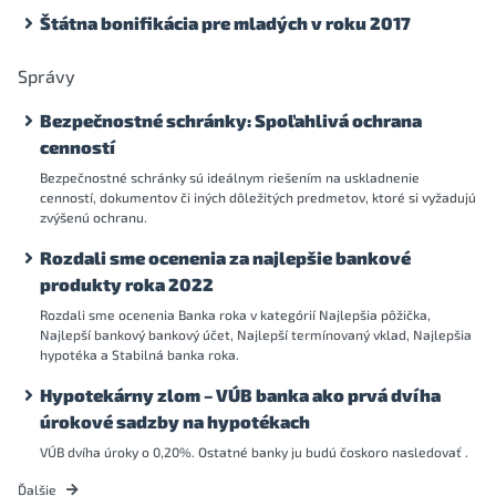
Štátna bonifikácia pre mladých v roku 2017
Správy
Bezpečnostné schránky: Spoľahlivá ochrana
cenností
Bezpečnostné schránky sú ideálnym riešením na uskladnenie
cenností, dokumentov či iných dôležitých predmetov, ktoré si vyžadujú
zvýšenú ochranu.
Rozdali sme ocenenia za najlepšie bankové
produkty roka 2022
Rozdali sme ocenenia Banka roka v kategórií Najlepšia pôžička,
Najlepší bankový bankový účet, Najlepší termínovaný vklad, Najlepšia
hypotéka a Stabilná banka roka.
Hypotekárny zlom – VÚB banka ako prvá dvíha
úrokové sadzby na hypotékach
VÚB dvíha úroky o 0,20%. Ostatné banky ju budú čoskoro nasledovať .
Ďalšie