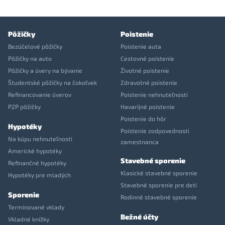
Pôžičky
Poistenie
Bezúčelové pôžičky
Poistenie auta
Pôžičky na auto
Cestovné poistenie
Pôžičky a úvery na bývanie
Životné poistenie
Študentské pôžičky na čokoľvek
Zdravotné poistenie
Refinancovanie úverov
Poistenie nehnuteľnosti
P2P pôžičky
Havarijné poistenie
Poistenie do hôr
Hypotéky
Poistenie zodpovednosti
Na kúpu nehnuteľnosti
zamestnanca
Americké hypotéky
Stavebné sporenie
Refinančné hypotéky
Klasické stavebné sporenie
Hypotéky pre mladých
Stavebné sporenie pre deti
Sporenie
Rodinné stavebné sporenie
Termínované vklady
Bežné účty
Vkladné knížky