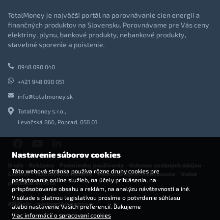
TotalMoney je najväčší portál na porovnávanie cien energií a
finančných produktov na Slovensku. Porovnávame pre Vás ceny
elektriny, plynu, bankové produkty, nebankové produkty,
stavebné sporenie a poistenie.
0948 090 040
+421 948 090 051
info@totalmoney.sk
TotalMoney s.r.o.,
Levočská 866, Poprad, 058 01
Nastavenie súborov cookies
O nás
-
Reklama
-
Podmienky používania
-
Ochrana osobných údajov
-
Táto webová stránka používa rôzne druhy cookies pre
Cookies
-
Nastavenia cookies
-
Finančné sprostredkovanie
-
Voľné
poskytovanie online služieb, na účely prihlásenia, na
pracovné miesta
prispôsobovanie obsahu a reklám, na analýzu návštevnosti a iné.
V súlade s platnou legislatívou prosíme o potvrdenie súhlasu
Affiliate - partnerský program
alebo nastavenie Vašich preferencií. Ďakujeme
Viac informácií o spracovaní cookies