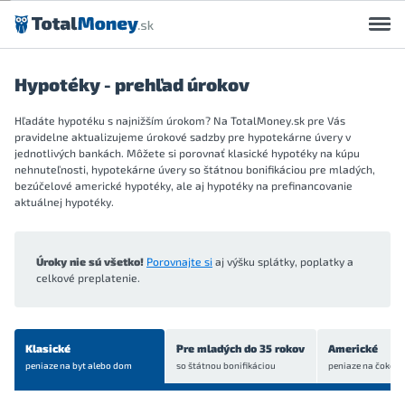
Preskočiť na obsah
Hypotéky - prehľad úrokov
Hľadáte hypotéku s najnižším úrokom? Na TotalMoney.sk pre Vás
pravidelne aktualizujeme úrokové sadzby pre hypotekárne úvery v
jednotlivých bankách. Môžete si porovnať klasické hypotéky na kúpu
nehnuteľnosti, hypotekárne úvery so štátnou bonifikáciou pre mladých,
bezúčelové americké hypotéky, ale aj hypotéky na prefinancovanie
aktuálnej hypotéky.
Úroky nie sú všetko!
Porovnajte si
aj výšku splátky, poplatky a
celkové preplatenie.
Klasické
Pre mladých do 35 rokov
Americké
peniaze na byt
alebo dom
so štátnou bonifikáciou
peniaze na čokoľve