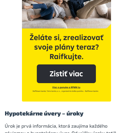
Hypotekárne úvery – úroky
Úrok je prvá informácia, ktorá zaujíma každého
záujemcu o hypotekárny úver. Od výšky úroku totiž