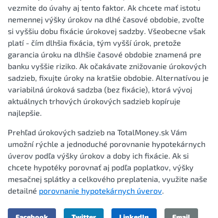
vezmite do úvahy aj tento faktor. Ak chcete mať istotu
nemennej výšky úrokov na dlhé časové obdobie, zvoľte
si vyššiu dobu fixácie úrokovej sadzby. Všeobecne však
platí - čím dlhšia fixácia, tým vyšší úrok, pretože
garancia úroku na dlhšie časové obdobie znamená pre
banku vyššie riziko. Ak očakávate znižovanie úrokových
sadzieb, fixujte úroky na kratšie obdobie. Alternatívou je
variabilná úroková sadzba (bez fixácie), ktorá vývoj
aktuálnych trhových úrokových sadzieb kopíruje
najlepšie.
Prehľad úrokových sadzieb na TotalMoney.sk Vám
umožní rýchle a jednoduché porovnanie hypotekárnych
úverov podľa výšky úrokov a doby ich fixácie. Ak si
chcete hypotéky porovnať aj podľa poplatkov, výšky
mesačnej splátky a celkového preplatenia, využite naše
detailné
porovnanie hypotekárnych úverov
.
Facebook
Twitter
LinkedIn
Email