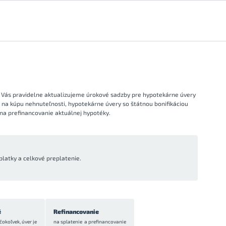
 Vás pravidelne aktualizujeme úrokové sadzby pre hypotekárne úvery
y na kúpu nehnuteľnosti, hypotekárne úvery so štátnou bonifikáciou
na prefinancovanie aktuálnej hypotéky.
platky a celkové preplatenie.
é
Refinancovanie
čokoľvek, úver je
na splatenie a prefinancovanie