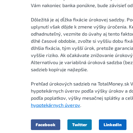
Vám nakoniec banka ponúkne, bude závisieť od 
Dôležitá je aj dĺžka fixácie úrokovej sadzby. P
uplynutí však dôjde k zmene výšky úročenia. K
odhadnuteľný, vezmite do úvahy aj tento fakto
dlhé časové obdobie, zvoľte si vyššiu dobu fix
dlhšia fixácia, tým vyšší úrok, pretože garan
vyššie riziko. Ak očakávate znižovanie úrokovýc
Alternatívou je variabilná úroková sadzba (bez
sadzieb kopíruje najlepšie.
Prehľad úrokových sadzieb na TotalMoney.sk 
hypotekárnych úverov podľa výšky úrokov a dob
podľa poplatkov, výšky mesačnej splátky a cel
hypotekárnych úverov
.
Facebook
Twitter
LinkedIn