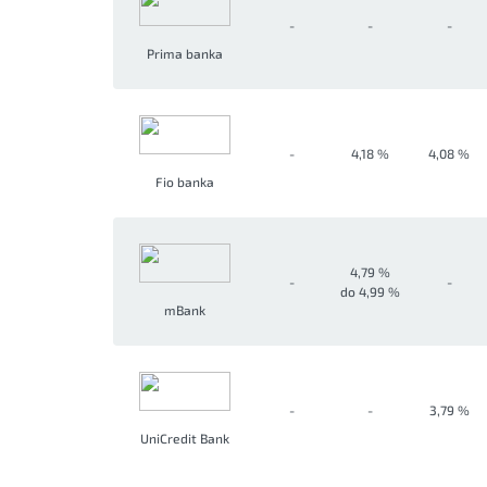
-
-
-
Prima banka
-
4,18 %
4,08 %
Fio banka
4,79 %
-
-
do 4,99 %
mBank
-
-
3,79 %
UniCredit Bank