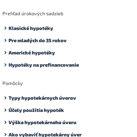
Prehľad úrokových sadzieb
Klasické hypotéky
Pre mladých do 35 rokov
Americké hypotéky
Hypotéky na prefinancovanie
Pomôcky
Typy hypotekárnych úverov
Účely použitia hypoték
Výška hypotekárneho úveru
Ako vybaviť hypotekárny úver