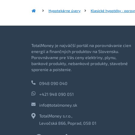
Hypotekárne úvery
Klasické hypotéky - porov
TotalMoney je najväčší portál na porovnávanie cien
energií a finančných produktov na Slovensku.
Porovnávame pre Vás ceny elektriny, plynu,
bankové produkty, nebankové produkty, stavebné
sporenie a poistenie.
0948 090 040
+421 948 090 051
info@totalmoney.sk
TotalMoney s.r.o.,
Levočská 866, Poprad, 058 01