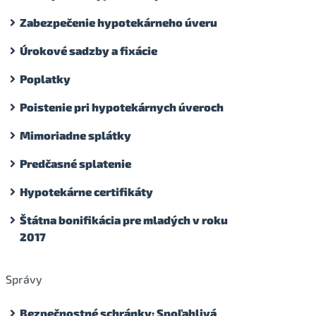
Zabezpečenie hypotekárneho úveru
Úrokové sadzby a fixácie
Poplatky
Poistenie pri hypotekárnych úveroch
Mimoriadne splátky
Predčasné splatenie
Hypotekárne certifikáty
Štátna bonifikácia pre mladých v roku
2017
Správy
Bezpečnostné schránky: Spoľahlivá