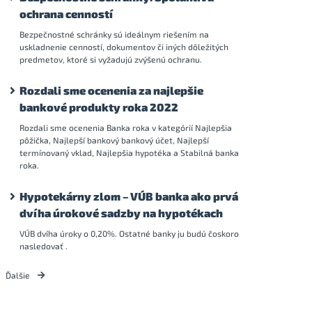
ochrana cenností
Bezpečnostné schránky sú ideálnym riešením na
uskladnenie cenností, dokumentov či iných dôležitých
predmetov, ktoré si vyžadujú zvýšenú ochranu.
Rozdali sme ocenenia za najlepšie
bankové produkty roka 2022
Rozdali sme ocenenia Banka roka v kategórií Najlepšia
pôžička, Najlepší bankový bankový účet, Najlepší
termínovaný vklad, Najlepšia hypotéka a Stabilná banka
roka.
Hypotekárny zlom – VÚB banka ako prvá
dvíha úrokové sadzby na hypotékach
VÚB dvíha úroky o 0,20%. Ostatné banky ju budú čoskoro
nasledovať .
Ďalšie