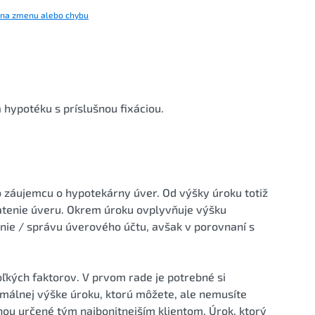
 na zmenu alebo chybu
ypotéku s príslušnou fixáciou.
o záujemcu o hypotekárny úver. Od výšky úroku totiž
latenie úveru. Okrem úroku ovplyvňuje výšku
nie / správu úverového účtu, avšak v porovnaní s
ľkých faktorov. V prvom rade je potrebné si
imálnej výške úroku, ktorú môžete, ale nemusíte
inou určené tým najbonitnejším klientom. Úrok, ktorý