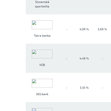
Slovenská
sporiteľňa
-
4,09 %
3,69 %
Tatra banka
-
4,49 %
-
VÚB
-
3,55 %
-
365.bank