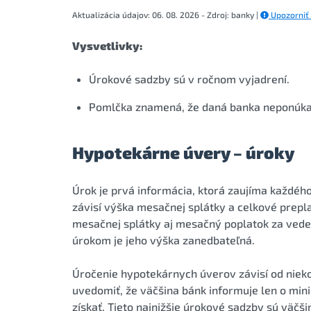
Aktualizácia údajov: 06. 08. 2026 - Zdroj: banky |
Upozorniť
Vysvetlivky:
Úrokové sadzby sú v ročnom vyjadrení.
Pomlčka znamená, že daná banka neponúka h
Hypotekárne úvery – úroky
Úrok je prvá informácia, ktorá zaujíma každéh
závisí výška mesačnej splátky a celkové prep
mesačnej splátky aj mesačný poplatok za vede
úrokom je jeho výška zanedbateľná.
Úročenie hypotekárnych úverov závisí od nieko
uvedomiť, že väčšina bánk informuje len o min
získať. Tieto najnižšie úrokové sadzby sú väčš