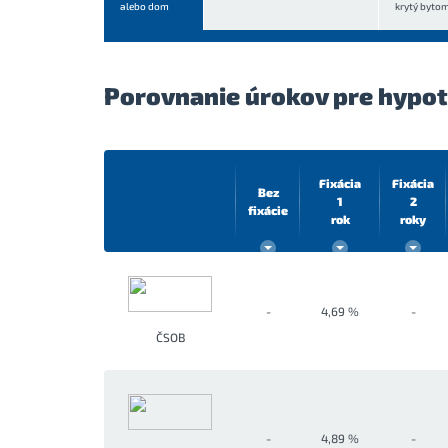
alebo dom
krytý byto
Porovnanie úrokov pre hypo
Fixácia
Fixácia
Bez
1
2
fixácie
rok
roky
-
4,69 %
-
ČSOB
-
4,89 %
-