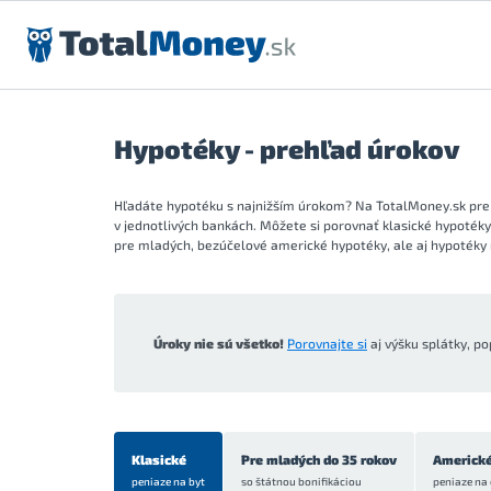
Preskočiť na obsah
Hypotéky - prehľad úrokov
Hľadáte hypotéku s najnižším úrokom? Na TotalMoney.sk pre
v jednotlivých bankách. Môžete si porovnať klasické hypoték
pre mladých, bezúčelové americké hypotéky, ale aj hypotéky 
Úroky nie sú všetko!
Porovnajte si
aj výšku splátky, po
Klasické
Pre mladých do 35 rokov
Americk
peniaze na byt
so štátnou bonifikáciou
peniaze na 