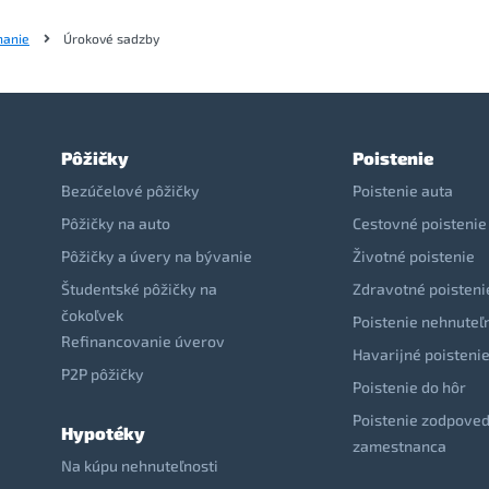
nanie
Úrokové sadzby
Pôžičky
Poistenie
Bezúčelové pôžičky
Poistenie auta
Pôžičky na auto
Cestovné poistenie
Pôžičky a úvery na bývanie
Životné poistenie
Študentské pôžičky na
Zdravotné poisteni
čokoľvek
Poistenie nehnuteľ
Refinancovanie úverov
Havarijné poisteni
P2P pôžičky
Poistenie do hôr
Poistenie zodpoved
Hypotéky
zamestnanca
Na kúpu nehnuteľnosti