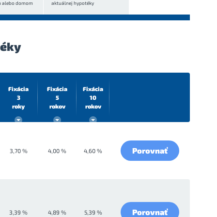
m alebo domom
aktuálnej hypotéky
téky
Fixácia
Fixácia
Fixácia
3
5
10
roky
rokov
rokov
Porovnať
3,70 %
4,00 %
4,60 %
Porovnať
3,39 %
4,89 %
5,39 %