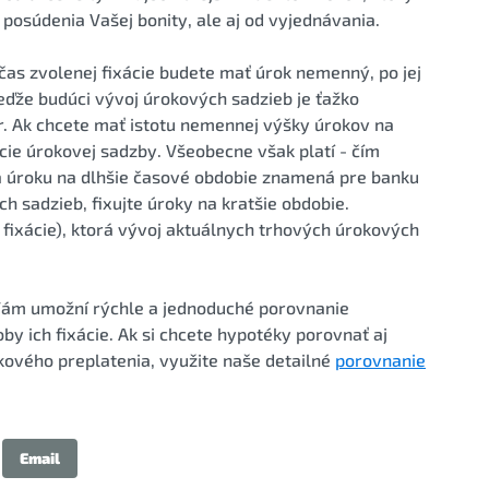
posúdenia Vašej bonity, ale aj od vyjednávania.
očas zvolenej fixácie budete mať úrok nemenný, po jej
eďže budúci vývoj úrokových sadzieb je ťažko
r. Ak chcete mať istotu nemennej výšky úrokov na
ácie úrokovej sadzby. Všeobecne však platí - čím
cia úroku na dlhšie časové obdobie znamená pre banku
h sadzieb, fixujte úroky na kratšie obdobie.
 fixácie), ktorá vývoj aktuálnych trhových úrokových
Vám umožní rýchle a jednoduché porovnanie
y ich fixácie. Ak si chcete hypotéky porovnať aj
kového preplatenia, využite naše detailné
porovnanie
Email