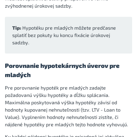
zvýhodnenej úrokovej sadzby.
Tip:
Hypotéku pre mladých môžete predčasne
splatiť bez pokuty ku koncu fixácie úrokovej
sadzby.
Porovnanie hypotekárnych úverov pre
mladých
Pre porovnanie hypoték pre mladých zadajte
požadovanú výšku hypotéky a dĺžku splácania.
Maximálna poskytovaná výška hypotéky závisí od
hodnoty kupovanej nehnuteľnosti (tzv. LTV - Loan to
Value). Vyplnením hodnoty nehnuteľnosti zistíte, či
nájdené hypotéky pre mladých tejto hodnote vyhovujú.
Ku každej nájdenej hypotéke je priradená jej aktuálna