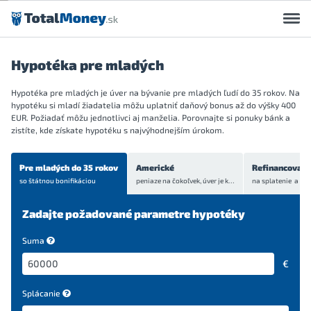
Preskočiť na obsah
Hypotéka pre mladých
Hypotéka pre mladých je úver na bývanie pre mladých ľudí do 35 rokov. Na
hypotéku si mladí žiadatelia môžu uplatniť daňový bonus až do výšky 400
EUR. Požiadať môžu jednotlivci aj manželia. Porovnajte si ponuky bánk a
zistíte, kde získate hypotéku s najvýhodnejším úrokom.
Pre mladých do 35 rokov
Americké
Refinancovani
so štátnou bonifikáciou
peniaze na čokoľvek, úver je
krytý bytom alebo domom
Zadajte požadované parametre hypotéky
Suma
€
Splácanie