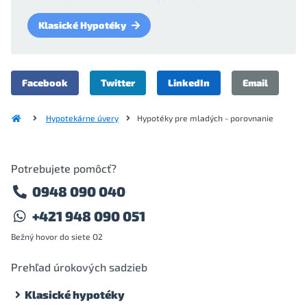
Klasické Hypotéky
Facebook
Twitter
LinkedIn
Email
Hypotekárne úvery
Hypotéky pre mladých - porovnanie
Potrebujete pomôcť?
0948 090 040
+421 948 090 051
Bežný hovor do siete O2
Prehľad úrokových sadzieb
Klasické hypotéky