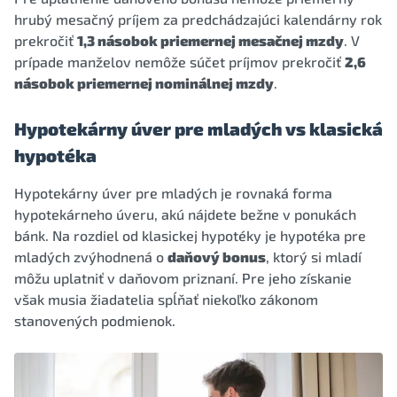
hrubý mesačný príjem za predchádzajúci kalendárny rok
prekročiť
1,3 násobok priemernej mesačnej mzdy
. V
prípade manželov nemôže súčet príjmov prekročiť
2,6
násobok priemernej nominálnej mzdy
.
Hypotekárny úver pre mladých vs klasická
hypotéka
Hypotekárny úver pre mladých je rovnaká forma
hypotekárneho úveru, akú nájdete bežne v ponukách
bánk. Na rozdiel od klasickej hypotéky je hypotéka pre
mladých zvýhodnená o
daňový bonus
, ktorý si mladí
môžu uplatniť v daňovom priznaní. Pre jeho získanie
však musia žiadatelia spĺňať niekoľko zákonom
stanovených podmienok.