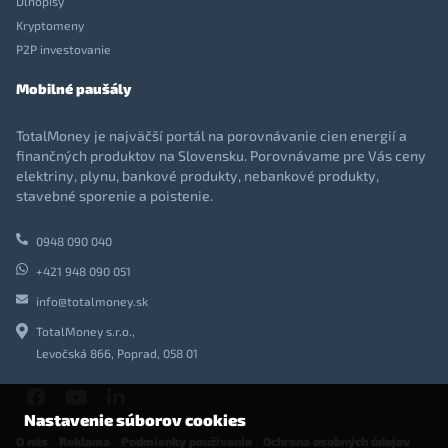
Dlhopisy
Kryptomeny
P2P investovanie
Mobilné paušály
TotalMoney je najväčší portál na porovnávanie cien energií a
finančných produktov na Slovensku. Porovnávame pre Vás ceny
elektriny, plynu, bankové produkty, nebankové produkty,
stavebné sporenie a poistenie.
0948 090 040
+421 948 090 051
info@totalmoney.sk
TotalMoney s.r.o.,
Levočská 866, Poprad, 058 01
Nastavenie súborov cookies
O nás
-
Reklama
-
Podmienky používania
-
Ochrana osobných údajov
-