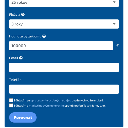
Fixácia
Hodnota bytu/domu
€
Email
Telefón
Súhlasím so
spracúvaním osobných údajov
uvedených vo formulári.
Súhlasím s
marketingovým oslovením
spoločnosťou TotalMoney s.r.o.
Porovnať