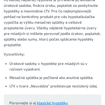
úroková sadzba, fixácia úroku, poplatok za poskytnutie
hypotéky a maximálne LTV. Pre čo najkomplexnejší
pohľad na konkrétny produkt pre vás hypokalkulačka
vypočíta aj výšku mesačnej splátky a celkové
preplatenie úveru. Všetky nájdené hypotekárne úvery
pre mladých si môžete porovnať podľa úrokov, poplatok,
splátky alebo sumy, ktorú počas splácania hypotéky
preplatíte.
Vysvetlivky:
Úrokové sadzby v hypotéke pre mladých sú v
ročnom vyjadrení.
Mesačná splátka je počítaná ako anuitná splátka.
LTV v tvare „Neuvádza“ predstavuje nezistený údaj.
Porovnajte si aj
klasické hypotéky
.