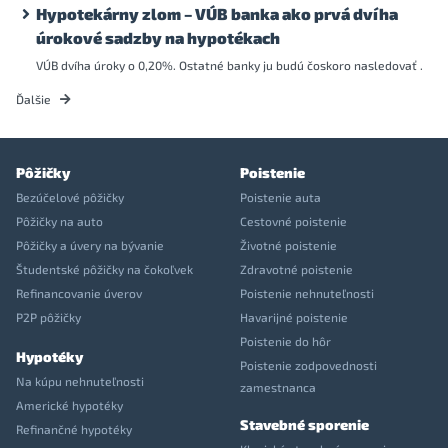
Hypotekárny zlom – VÚB banka ako prvá dvíha
úrokové sadzby na hypotékach
VÚB dvíha úroky o 0,20%. Ostatné banky ju budú čoskoro nasledovať .
Ďalšie
Pôžičky
Poistenie
Bezúčelové pôžičky
Poistenie auta
Pôžičky na auto
Cestovné poistenie
Pôžičky a úvery na bývanie
Životné poistenie
Študentské pôžičky na čokoľvek
Zdravotné poistenie
Refinancovanie úverov
Poistenie nehnuteľnosti
P2P pôžičky
Havarijné poistenie
Poistenie do hôr
Hypotéky
Poistenie zodpovednosti
Na kúpu nehnuteľnosti
zamestnanca
Americké hypotéky
Stavebné sporenie
Refinančné hypotéky