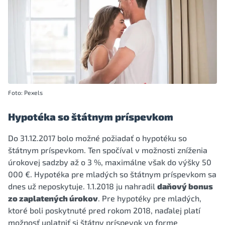
Foto: Pexels
Hypotéka so štátnym príspevkom
Do 31.12.2017 bolo možné požiadať o hypotéku so
štátnym príspevkom. Ten spočíval v možnosti zníženia
úrokovej sadzby až o 3 %, maximálne však do výšky 50
000 €. Hypotéka pre mladých so štátnym príspevkom sa
dnes už neposkytuje. 1.1.2018 ju nahradil
daňový bonus
zo zaplatených úrokov
. Pre hypotéky pre mladých,
ktoré boli poskytnuté pred rokom 2018, naďalej platí
možnosť uplatniť si štátny príspevok vo forme