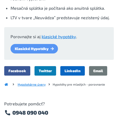
Mesačná splátka je počítaná ako anuitná splátka.
LTV v tvare „Neuvádza“ predstavuje nezistený údaj.
Porovnajte si aj
klasické hypotéky
.
Klasické Hypotéky
Facebook
Twitter
LinkedIn
Email
Hypotekárne úvery
Hypotéky pre mladých - porovnanie
Potrebujete pomôcť?
0948 090 040