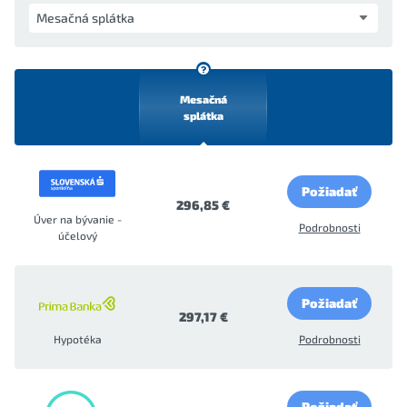
Mesačná
splátka
Požiadať
296,85 €
Úver na bývanie -
Podrobnosti
účelový
Požiadať
297,17 €
Hypotéka
Podrobnosti
Požiadať