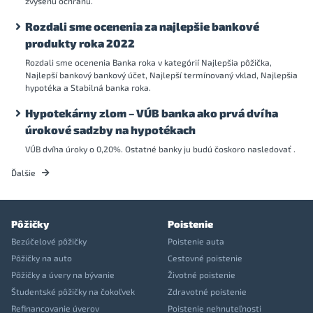
zvýšenú ochranu.
Rozdali sme ocenenia za najlepšie bankové
produkty roka 2022
Rozdali sme ocenenia Banka roka v kategórií Najlepšia pôžička,
Najlepší bankový bankový účet, Najlepší termínovaný vklad, Najlepšia
hypotéka a Stabilná banka roka.
Hypotekárny zlom – VÚB banka ako prvá dvíha
úrokové sadzby na hypotékach
VÚB dvíha úroky o 0,20%. Ostatné banky ju budú čoskoro nasledovať .
Ďalšie
Pôžičky
Poistenie
Bezúčelové pôžičky
Poistenie auta
Pôžičky na auto
Cestovné poistenie
Pôžičky a úvery na bývanie
Životné poistenie
Študentské pôžičky na čokoľvek
Zdravotné poistenie
Refinancovanie úverov
Poistenie nehnuteľnosti