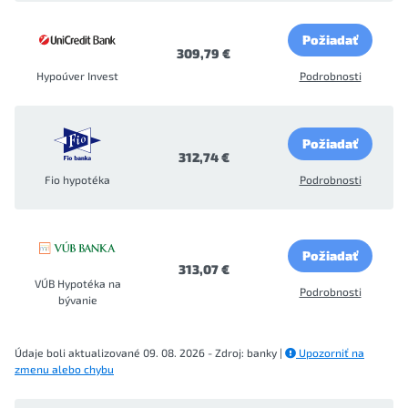
Požiadať
309,79 €
Hypoúver Invest
Podrobnosti
Požiadať
312,74 €
Fio hypotéka
Podrobnosti
Požiadať
313,07 €
VÚB Hypotéka na
Podrobnosti
bývanie
Údaje boli aktualizované 09. 08. 2026 - Zdroj: banky |
Upozorniť na
zmenu alebo chybu