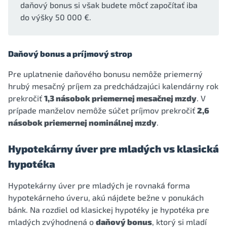
daňový bonus si však budete môcť započítať iba
do výšky 50 000 €.
Daňový bonus a príjmový strop
Pre uplatnenie daňového bonusu nemôže priemerný
hrubý mesačný príjem za predchádzajúci kalendárny rok
prekročiť
1,3 násobok priemernej mesačnej mzdy
. V
prípade manželov nemôže súčet príjmov prekročiť
2,6
násobok priemernej nominálnej mzdy
.
Hypotekárny úver pre mladých vs klasická
hypotéka
Hypotekárny úver pre mladých je rovnaká forma
hypotekárneho úveru, akú nájdete bežne v ponukách
bánk. Na rozdiel od klasickej hypotéky je hypotéka pre
mladých zvýhodnená o
daňový bonus
, ktorý si mladí