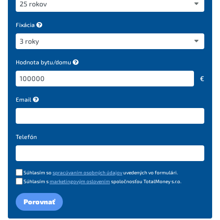
Fixácia
Hodnota bytu/domu
€
Email
Telefón
Súhlasím so
spracúvaním osobných údajov
uvedených vo formulári.
Súhlasím s
marketingovým oslovením
spoločnosťou TotalMoney s.r.o.
Porovnať