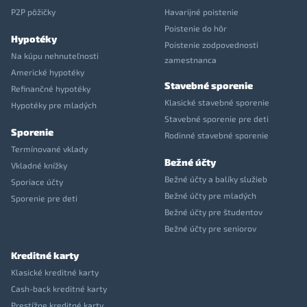
P2P pôžičky
Havarijné poistenie
Poistenie do hôr
Hypotéky
Poistenie zodpovednosti
Na kúpu nehnuteľnosti
zamestnanca
Americké hypotéky
Stavebné sporenie
Refinančné hypotéky
Klasické stavebné sporenie
Hypotéky pre mladých
Stavebné sporenie pre deti
Sporenie
Rodinné stavebné sporenie
Termínované vklady
Bežné účty
Vkladné knížky
Bežné účty a balíky služieb
Sporiace účty
Bežné účty pre mladých
Sporenie pre deti
Bežné účty pre študentov
Bežné účty pre seniorov
Kreditné karty
Klasické kreditné karty
Cash-back kreditné karty
Prestížne kreditné karty