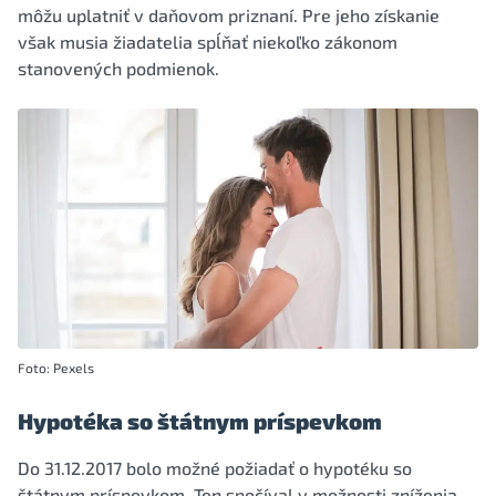
môžu uplatniť v daňovom priznaní. Pre jeho získanie
však musia žiadatelia spĺňať niekoľko zákonom
stanovených podmienok.
Foto: Pexels
Hypotéka so štátnym príspevkom
Do 31.12.2017 bolo možné požiadať o hypotéku so
štátnym príspevkom. Ten spočíval v možnosti zníženia