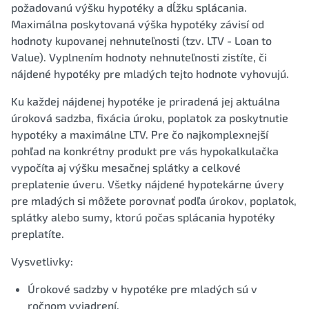
požadovanú výšku hypotéky a dĺžku splácania.
Maximálna poskytovaná výška hypotéky závisí od
hodnoty kupovanej nehnuteľnosti (tzv. LTV - Loan to
Value). Vyplnením hodnoty nehnuteľnosti zistíte, či
nájdené hypotéky pre mladých tejto hodnote vyhovujú.
Ku každej nájdenej hypotéke je priradená jej aktuálna
úroková sadzba, fixácia úroku, poplatok za poskytnutie
hypotéky a maximálne LTV. Pre čo najkomplexnejší
pohľad na konkrétny produkt pre vás hypokalkulačka
vypočíta aj výšku mesačnej splátky a celkové
preplatenie úveru. Všetky nájdené hypotekárne úvery
pre mladých si môžete porovnať podľa úrokov, poplatok,
splátky alebo sumy, ktorú počas splácania hypotéky
preplatíte.
Vysvetlivky:
Úrokové sadzby v hypotéke pre mladých sú v
ročnom vyjadrení.