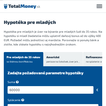
Preskočiť na obsah
Hypotéka pre mladých
Hypotéka pre mladých je úver na bývanie pre mladých ľudí do 35 rokov. Na
hypotéku si mladí žiadatelia môžu uplatniť daňový bonus až do výšky 400
EUR. Požiadať môžu jednotlivci aj manželia. Porovnajte si ponuky bánk a
zistíte, kde získate hypotéku s najvýhodnejším úrokom.
Pre mladých do 35 rokov
Americké
Refinancovani
so štátnou bonifikáciou
peniaze na čokoľvek, úver je
krytý bytom alebo domom
Zadajte požadované parametre hypotéky
Suma
€
Splácanie