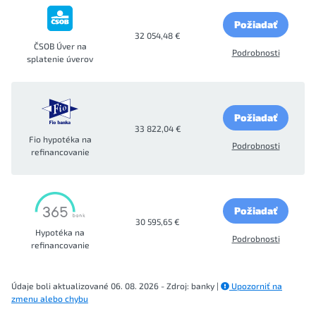
Požiadať
32 054,48 €
ČSOB Úver na
Podrobnosti
splatenie úverov
Požiadať
33 822,04 €
Fio hypotéka na
Podrobnosti
refinancovanie
Požiadať
30 595,65 €
Hypotéka na
Podrobnosti
refinancovanie
Údaje boli aktualizované 06. 08. 2026 - Zdroj: banky |
Upozorniť na
zmenu alebo chybu