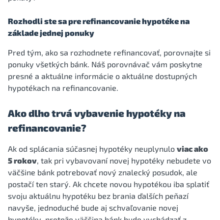
Rozhodli ste sa pre refinancovanie hypotéke na
základe jednej ponuky
Pred tým, ako sa rozhodnete refinancovať, porovnajte si
ponuky všetkých bánk. Náš porovnávač vám poskytne
presné a aktuálne informácie o aktuálne dostupných
hypotékach na refinancovanie.
Ako dlho trvá vybavenie hypotéky na
refinancovanie?
Ak od splácania súčasnej hypotéky neuplynulo
viac ako
5 rokov
, tak pri vybavovaní novej hypotéky nebudete vo
väčšine bánk potrebovať nový znalecký posudok, ale
postačí ten starý. Ak chcete novou hypotékou iba splatiť
svoju aktuálnu hypotéku bez brania ďalších peňazí
navyše, jednoduché bude aj schvaľovanie novej
hypotéky, pretože väčšina bánk bude vychádzať z