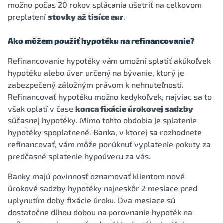
možno počas 20 rokov splácania ušetriť na celkovom
preplatení
stovky až tisíce eur
.
Ako môžem použiť hypotéku na refinancovanie?
Refinancovanie hypotéky vám umožní splatiť akúkoľvek
hypotéku alebo úver určený na bývanie, ktorý je
zabezpečený záložným právom k nehnuteľnosti.
Refinancovať hypotéku možno kedykoľvek, najviac sa to
však oplatí v čase
konca fixácie úrokovej sadzby
súčasnej hypotéky. Mimo tohto obdobia je splatenie
hypotéky spoplatnené. Banka, v ktorej sa rozhodnete
refinancovať, vám môže ponúknuť vyplatenie pokuty za
predčasné splatenie hypoúveru za vás.
Banky majú povinnosť oznamovať klientom nové
úrokové sadzby hypotéky najneskôr 2 mesiace pred
uplynutím doby fixácie úroku. Dva mesiace sú
dostatočne dlhou dobou na porovnanie hypoték na