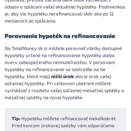
údajov o splácaní vašej aktuálnej hypotéky. Podmienkou
je, aby ste hypotéku nerefinancovali skôr ako po 12
mesiacoch jej splácania.
Porovnanie hypoték na refinancovanie
Na TotalMoney.sk si môžete porovnať všetky dostupné
hypotéky určené na refinancovanie hypotéky alebo
úveru zabezpečeného nehnuteľnosťou. V porovnaní
hypotéky na refinancovanie sa sústreďte na tie
hypotéky, ktoré majú
nižší úrok
ako je úrok vašej
súčasnej hypotéky. Pri celkovom ušetrení môžete
vychádzať z rozdielu vašej súčasnej mesačnej splátky a
mesačnej splátky na novej hypotéke.
Tip:
Hypotéku môžete refinancovať niekoľkokrát.
Pred koncom úrokovej sadzby vám odporúčame