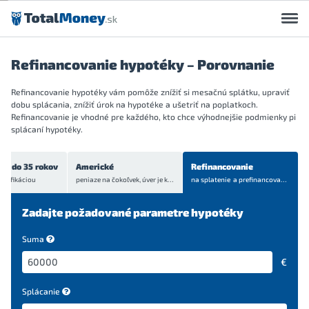
Preskočiť na obsah
Refinancovanie hypotéky – Porovnanie
Refinancovanie hypotéky vám pomôže znížiť si mesačnú splátku, upraviť
dobu splácania, znížiť úrok na hypotéke a ušetriť na poplatkoch.
Refinancovanie je vhodné pre každého, kto chce výhodnejšie podmienky pi
splácaní hypotéky.
ch do 35 rokov
Americké
Refinancovanie
onifikáciou
peniaze na čokoľvek, úver je
krytý bytom alebo domom
na splatenie a prefinancovanie
aktuá
Zadajte požadované parametre hypotéky
Suma
€
Splácanie