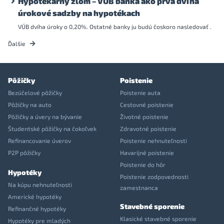
Hypotekárny zlom – VÚB banka ako prvá dvíha
úrokové sadzby na hypotékach
VÚB dvíha úroky o 0,20%. Ostatné banky ju budú čoskoro nasledovať .
Ďalšie
Pôžičky
Poistenie
Bezúčelové pôžičky
Poistenie auta
Pôžičky na auto
Cestovné poistenie
Pôžičky a úvery na bývanie
Životné poistenie
Študentské pôžičky na čokoľvek
Zdravotné poistenie
Refinancovanie úverov
Poistenie nehnuteľnosti
P2P pôžičky
Havarijné poistenie
Poistenie do hôr
Hypotéky
Poistenie zodpovednosti
Na kúpu nehnuteľnosti
zamestnanca
Americké hypotéky
Stavebné sporenie
Refinančné hypotéky
Klasické stavebné sporenie
Hypotéky pre mladých