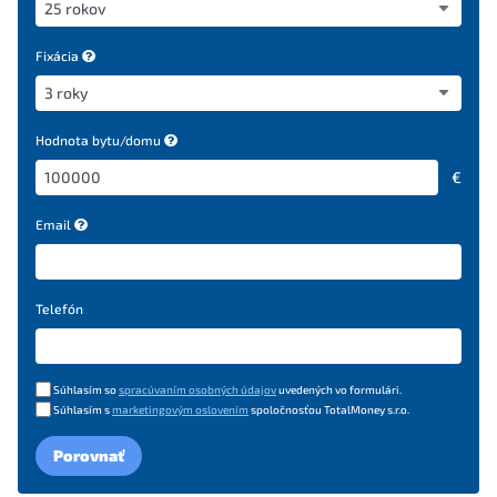
Fixácia
Hodnota bytu/domu
€
Email
Telefón
Súhlasím so
spracúvaním osobných údajov
uvedených vo formulári.
Súhlasím s
marketingovým oslovením
spoločnosťou TotalMoney s.r.o.
Porovnať