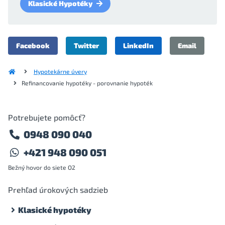
Klasické Hypotéky
Facebook
Twitter
LinkedIn
Email
Hypotekárne úvery
Refinancovanie hypotéky - porovnanie hypoték
Potrebujete pomôcť?
0948 090 040
+421 948 090 051
Bežný hovor do siete O2
Prehľad úrokových sadzieb
Klasické hypotéky