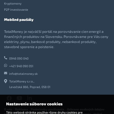
Kryptomeny
P2P investovanie
Mobilné paušály
TotalMoney je najväčší portál na porovnávanie cien energií a
finančných produktov na Slovensku. Porovnávame pre Vás ceny
elektriny, plynu, bankové produkty, nebankové produkty,
stavebné sporenie a poistenie.
0948 090 040
+421 948 090 051
info@totalmoney.sk
TotalMoney s.r.o.,
Levočská 866, Poprad, 058 01
Nastavenie súborov cookies
O nás
-
Reklama
-
Podmienky používania
-
Ochrana osobných údajov
-
Táto webová stránka používa rôzne druhy cookies pre
Cookies
-
Nastavenia cookies
-
Finančné sprostredkovanie
-
Voľné