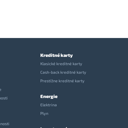
Kreditné karty
Klasické kreditné karty
Cash-back kreditné karty
Prestížne kreditné karty
e
Energie
nosti
Elektrina
e
Plyn
nosti