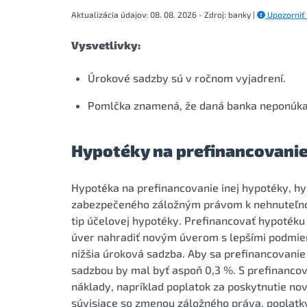
Aktualizácia údajov: 08. 08. 2026 - Zdroj: banky |
Upozorniť
Vysvetlivky:
Úrokové sadzby sú v ročnom vyjadrení.
Pomlčka znamená, že daná banka neponúka h
Hypotéky na prefinancovanie
Hypotéka na prefinancovanie inej hypotéky, h
zabezpečeného záložným právom k nehnuteľnost
tip účelovej hypotéky. Prefinancovať hypotéku 
úver nahradiť novým úverom s lepšími podmie
nižšia úroková sadzba. Aby sa prefinancovanie
sadzbou by mal byť aspoň 0,3 %. S prefinanco
náklady, napríklad poplatok za poskytnutie nov
súvisiace so zmenou záložného práva, poplatk