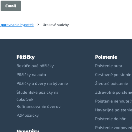
Email
- porovnanie hypoték
Úrokové sadzby
Pôžičky
Poistenie
Bezúčelové pôžičky
Poistenie auta
Pôžičky na auto
Cestovné poistenie
Pôžičky a úvery na bývanie
Životné poistenie
Študentské pôžičky na
Zdravotné poisteni
čokoľvek
Poistenie nehnuteľ
Refinancovanie úverov
Havarijné poisteni
P2P pôžičky
Poistenie do hôr
Poistenie zodpoved
Hypotéky