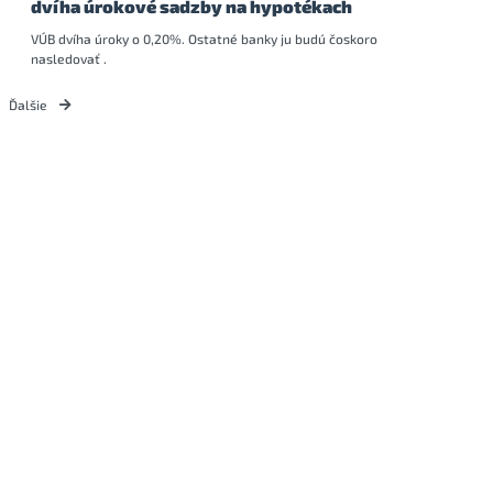
dvíha úrokové sadzby na hypotékach
VÚB dvíha úroky o 0,20%. Ostatné banky ju budú čoskoro
nasledovať .
Ďalšie