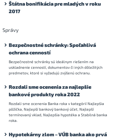
Štátna bonifikácia pre mladých v roku
2017
Správy
Bezpečnostné schránky: Spoľahlivá
ochrana cenností
Bezpečnostné schránky sú ideálnym riešením na
uskladnenie cenností, dokumentov či iných dôležitých
predmetov, ktoré si vyžadujú zvýšenú ochranu.
Rozdali sme ocenenia za najlepšie
bankové produkty roka 2022
Rozdali sme ocenenia Banka roka v kategórií Najlepšia
pôžička, Najlepší bankový bankový účet, Najlepší
termínovaný vklad, Najlepšia hypotéka a Stabilná banka
roka.
Hypotekárny zlom – VÚB banka ako prvá