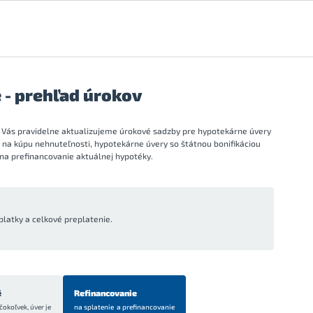
 - prehľad úrokov
 Vás pravidelne aktualizujeme úrokové sadzby pre hypotekárne úvery
y na kúpu nehnuteľnosti, hypotekárne úvery so štátnou bonifikáciou
na prefinancovanie aktuálnej hypotéky.
platky a celkové preplatenie.
é
Refinancovanie
čokoľvek, úver je
na splatenie a prefinancovanie