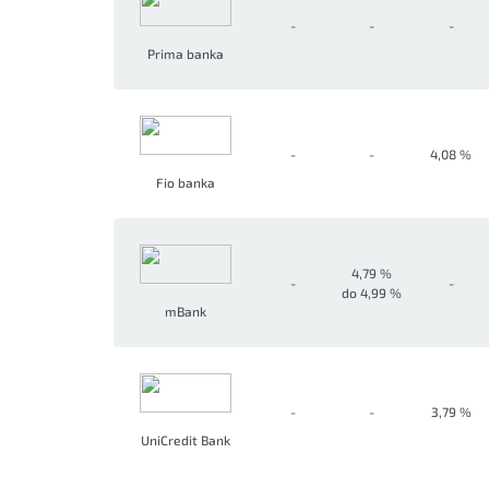
-
-
-
Prima banka
-
-
4,08 %
Fio banka
4,79 %
-
-
do 4,99 %
mBank
-
-
3,79 %
UniCredit Bank