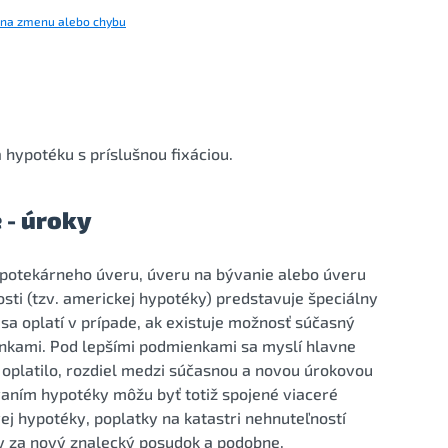
 na zmenu alebo chybu
ypotéku s príslušnou fixáciou.
 - úroky
ypotekárneho úveru, úveru na bývanie alebo úveru
i (tzv. americkej hypotéky) predstavuje špeciálny
sa oplatí v prípade, ak existuje možnosť súčasný
nkami. Pod lepšími podmienkami sa myslí hlavne
 oplatilo, rozdiel medzi súčasnou a novou úrokovou
vaním hypotéky môžu byť totiž spojené viaceré
ej hypotéky, poplatky na katastri nehnuteľností
y za nový znalecký posudok a podobne.