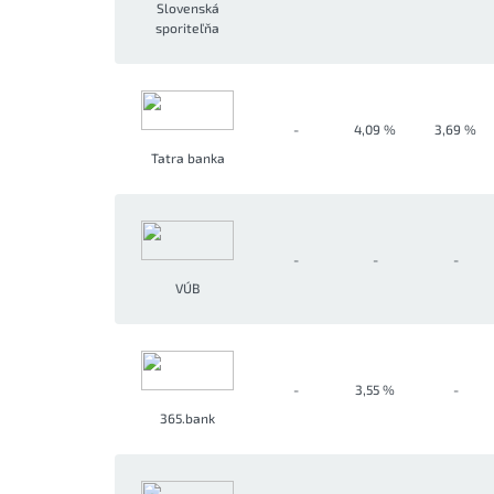
Slovenská
sporiteľňa
-
4,09 %
3,69 %
Tatra banka
-
-
-
VÚB
-
3,55 %
-
365.bank