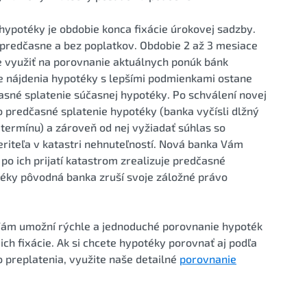
ypotéky je obdobie konca fixácie úrokovej sadzby.
 predčasne a bez poplatkov. Obdobie 2 až 3 mesiace
e využiť na porovnanie aktuálnych ponúk bánk
de nájdenia hypotéky s lepšími podmienkami ostane
časné splatenie súčasnej hypotéky. Po schválení novej
 predčasné splatenie hypotéky (banka vyčísli dlžný
termínu) a zároveň od nej vyžiadať súhlas so
riteľa v katastri nehnuteľností. Nová banka Vám
po ich prijatí katastrom zrealizuje predčasné
téky pôvodná banka zruší svoje záložné právo
Vám umožní rýchle a jednoduché porovnanie hypoték
ch fixácie. Ak si chcete hypotéky porovnať aj podľa
 preplatenia, využite naše detailné
porovnanie