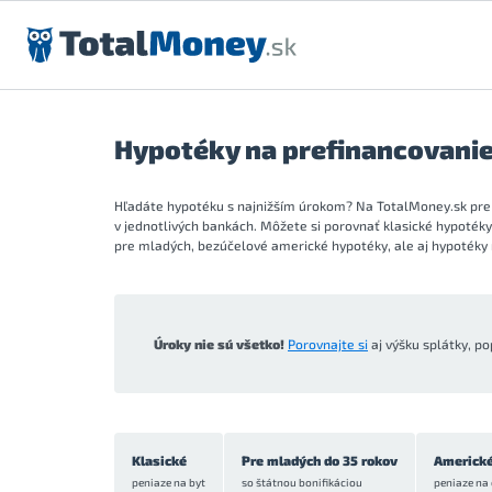
Preskočiť na obsah
Hypotéky na prefinancovanie
Hľadáte hypotéku s najnižším úrokom? Na TotalMoney.sk pre
v jednotlivých bankách. Môžete si porovnať klasické hypoték
pre mladých, bezúčelové americké hypotéky, ale aj hypotéky 
Úroky nie sú všetko!
Porovnajte si
aj výšku splátky, po
Klasické
Pre mladých do 35 rokov
Americk
peniaze na byt
so štátnou bonifikáciou
peniaze na 