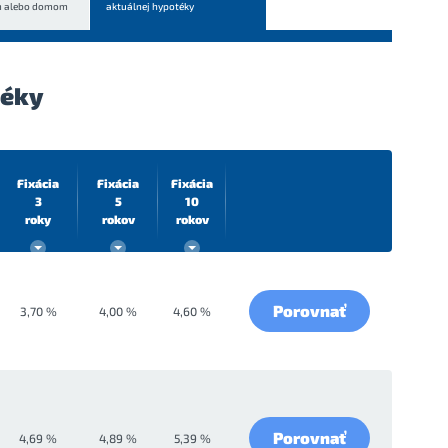
m alebo domom
aktuálnej hypotéky
téky
Fixácia
Fixácia
Fixácia
3
5
10
roky
rokov
rokov
Porovnať
3,70 %
4,00 %
4,60 %
Porovnať
4,69 %
4,89 %
5,39 %