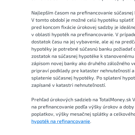
Najlepším časom na prefinancovanie súčasnej h
V tomto období je možné celú hypotéku splatiť
pred koncom fixácie úrokovej sadzby je ideáln
v oblasti hypoték na prefinancovanie. V prípa
dostatok času na jej vybavenie, ale aj na pred
hypotéky je potrebné súčasnú banku požiadať o
zostatok na súčasnej hypotéke k stanovenému 
zápisom novej banky ako druhého záložného ve
pripraví podklady pre kataster nehnuteľností a 
splatenie súčasnej hypotéky. Po splatení hypo
zapísané v katastri nehnuteľností.
Prehľad úrokových sadzieb na TotalMoney.sk 
na prefinancovanie podľa výšky úrokov a doby i
poplatkov, výšky mesačnej splátky a celkového
hypoték na refinancovanie
.