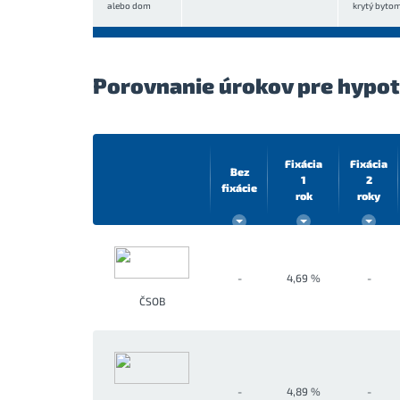
alebo dom
krytý byto
Porovnanie úrokov pre hypo
Fixácia
Fixácia
Bez
1
2
fixácie
rok
roky
-
4,69 %
-
ČSOB
-
4,89 %
-