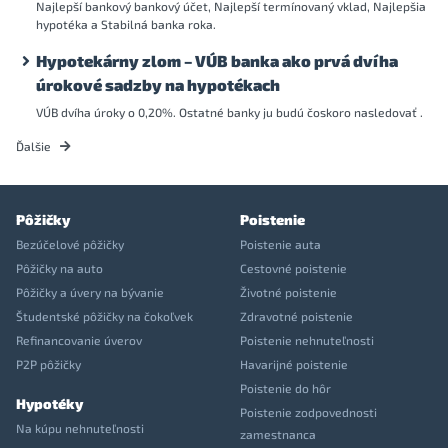
Najlepší bankový bankový účet, Najlepší termínovaný vklad, Najlepšia
hypotéka a Stabilná banka roka.
Hypotekárny zlom – VÚB banka ako prvá dvíha
úrokové sadzby na hypotékach
VÚB dvíha úroky o 0,20%. Ostatné banky ju budú čoskoro nasledovať .
Ďalšie
Pôžičky
Poistenie
Bezúčelové pôžičky
Poistenie auta
Pôžičky na auto
Cestovné poistenie
Pôžičky a úvery na bývanie
Životné poistenie
Študentské pôžičky na čokoľvek
Zdravotné poistenie
Refinancovanie úverov
Poistenie nehnuteľnosti
P2P pôžičky
Havarijné poistenie
Poistenie do hôr
Hypotéky
Poistenie zodpovednosti
Na kúpu nehnuteľnosti
zamestnanca