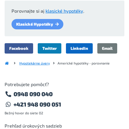
Porovnajte si aj
klasické hypotéky
.
Klasické Hypotéky
Facebook
Twitter
LinkedIn
Email
Hypotekárne úvery
Americké hypotéky - porovnanie
Potrebujete pomôcť?
0948 090 040
+421 948 090 051
Bežný hovor do siete O2
Prehľad úrokových sadzieb