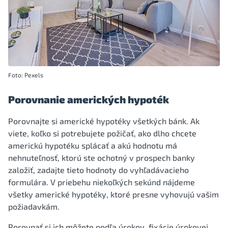
Foto: Pexels
Porovnanie amerických hypoték
Porovnajte si americké hypotéky všetkých bánk. Ak
viete, koľko si potrebujete požičať, ako dlho chcete
americkú hypotéku splácať a akú hodnotu má
nehnuteľnosť, ktorú ste ochotný v prospech banky
založiť, zadajte tieto hodnoty do vyhľadávacieho
formulára. V priebehu niekoľkých sekúnd nájdeme
všetky americké hypotéky, ktoré presne vyhovujú vašim
požiadavkám.
Porovnať si ich môžete podľa úrokov, fixácie úrokovej