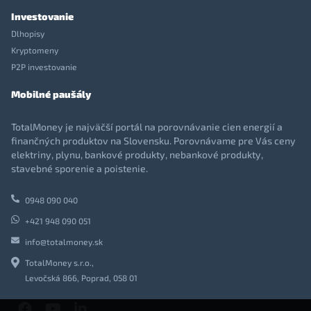
Investovanie
Dlhopisy
Kryptomeny
P2P investovanie
Mobilné paušály
TotalMoney je najväčší portál na porovnávanie cien energií a
finančných produktov na Slovensku. Porovnávame pre Vás ceny
elektriny, plynu, bankové produkty, nebankové produkty,
stavebné sporenie a poistenie.
0948 090 040
+421 948 090 051
info@totalmoney.sk
TotalMoney s.r.o.,
Levočská 866, Poprad, 058 01