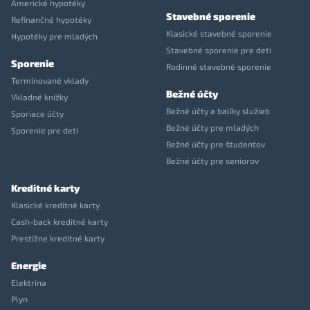
Americké hypotéky
Stavebné sporenie
Refinančné hypotéky
Klasické stavebné sporenie
Hypotéky pre mladých
Stavebné sporenie pre deti
Sporenie
Rodinné stavebné sporenie
Termínované vklady
Bežné účty
Vkladné knížky
Bežné účty a balíky služieb
Sporiace účty
Bežné účty pre mladých
Sporenie pre deti
Bežné účty pre študentov
Bežné účty pre seniorov
Kreditné karty
Klasické kreditné karty
Cash-back kreditné karty
Prestížne kreditné karty
Energie
Elektrina
Plyn