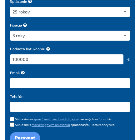
Splácanie
Fixácia
Hodnota bytu/domu
€
Email
Telefón
Súhlasím so
spracúvaním osobných údajov
uvedených vo formulári.
Súhlasím s
marketingovým oslovením
spoločnosťou TotalMoney s.r.o.
Porovnať