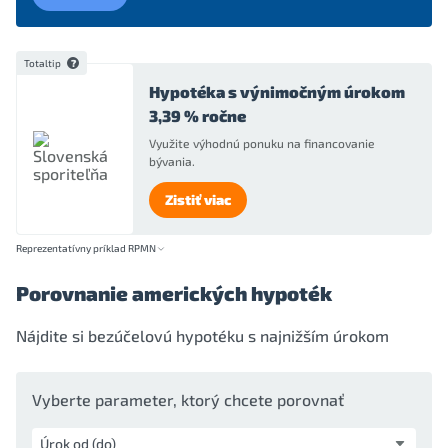
Totaltip
Hypotéka s výnimočným úrokom
3,39 % ročne
Využite výhodnú ponuku na financovanie
bývania.
Zistiť viac
Reprezentatívny príklad RPMN
Porovnanie amerických hypoték
Nájdite si bezúčelovú hypotéku s najnižším úrokom
Vyberte parameter, ktorý chcete porovnať