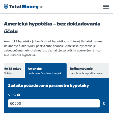
Preskočiť na obsah
Americká hypotéka – bez dokladovania
účelu
Americká hypotéka je bezúčelová hypotéka, pri ktorej žiadateľ nemusí
dokladovať, ako využil poskytnuté financie. Americká hypotéka je
zabezpečená nehnuteľnosťou. Vyznačuje sa vyšším úverovým rámcom
ako klasická hypotéka.
ch do 35 rokov
Americké
Refinancovanie
onifikáciou
peniaze na čokoľvek, úver je
krytý bytom alebo domom
na splatenie a prefinancovanie
aktuá
Zadajte požadované parametre hypotéky
Suma
€