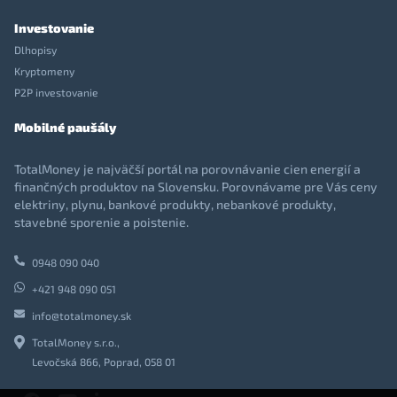
Investovanie
Dlhopisy
Kryptomeny
P2P investovanie
Mobilné paušály
TotalMoney je najväčší portál na porovnávanie cien energií a
finančných produktov na Slovensku. Porovnávame pre Vás ceny
elektriny, plynu, bankové produkty, nebankové produkty,
stavebné sporenie a poistenie.
0948 090 040
+421 948 090 051
info@totalmoney.sk
TotalMoney s.r.o.,
Levočská 866, Poprad, 058 01