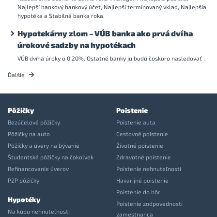
Najlepší bankový bankový účet, Najlepší termínovaný vklad, Najlepšia
hypotéka a Stabilná banka roka.
Hypotekárny zlom – VÚB banka ako prvá dvíha
úrokové sadzby na hypotékach
VÚB dvíha úroky o 0,20%. Ostatné banky ju budú čoskoro nasledovať .
Ďalšie
Pôžičky
Poistenie
Bezúčelové pôžičky
Poistenie auta
Pôžičky na auto
Cestovné poistenie
Pôžičky a úvery na bývanie
Životné poistenie
Študentské pôžičky na čokoľvek
Zdravotné poistenie
Refinancovanie úverov
Poistenie nehnuteľnosti
P2P pôžičky
Havarijné poistenie
Poistenie do hôr
Hypotéky
Poistenie zodpovednosti
Na kúpu nehnuteľnosti
zamestnanca