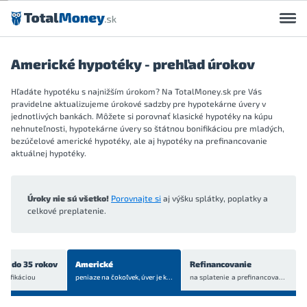
Preskočiť na obsah
Americké hypotéky - prehľad úrokov
Hľadáte hypotéku s najnižším úrokom? Na TotalMoney.sk pre Vás
pravidelne aktualizujeme úrokové sadzby pre hypotekárne úvery v
jednotlivých bankách. Môžete si porovnať klasické hypotéky na kúpu
nehnuteľnosti, hypotekárne úvery so štátnou bonifikáciou pre mladých,
bezúčelové americké hypotéky, ale aj hypotéky na prefinancovanie
aktuálnej hypotéky.
Úroky nie sú všetko!
Porovnajte si
aj výšku splátky, poplatky a
celkové preplatenie.
ch do 35 rokov
Americké
Refinancovanie
onifikáciou
peniaze na čokoľvek, úver je
krytý bytom alebo domom
na splatenie a prefinancovanie
aktuá