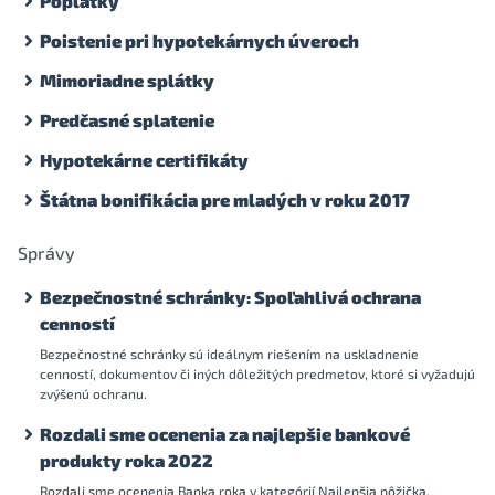
Poplatky
Poistenie pri hypotekárnych úveroch
Mimoriadne splátky
Predčasné splatenie
Hypotekárne certifikáty
Štátna bonifikácia pre mladých v roku 2017
Správy
Bezpečnostné schránky: Spoľahlivá ochrana
cenností
Bezpečnostné schránky sú ideálnym riešením na uskladnenie
cenností, dokumentov či iných dôležitých predmetov, ktoré si vyžadujú
zvýšenú ochranu.
Rozdali sme ocenenia za najlepšie bankové
produkty roka 2022
Rozdali sme ocenenia Banka roka v kategórií Najlepšia pôžička,