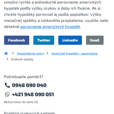
umožní rýchle a jednoduché porovnanie amerických
hypoték podľa výšky úrokov a doby ich fixácie. Ak si
chcete hypotéky porovnať aj podľa poplatkov, výšky
mesačnej splátky a celkového preplatenia, využite naše
detailné
porovnanie amerických hypoték
.
Facebook
Twitter
LinkedIn
Email
Hypotekárne úvery
Americké hypotéky - porovnanie
Úrokové sadzby
Potrebujete pomôcť?
0948 090 040
+421 948 090 051
Bežný hovor do siete O2
Prehľad úrokových sadzieb