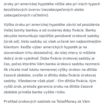
úroky pri americkej hypotéke nižšie ako pri iných typoch
bezúčelových úverov (nezabezpečených alebo
zabezpečených ručiteľmi).
Výška úroku pri americkej hypotéke závisí od posúdenia
Vašej bonity bankou a od zvolenej doby fixácie. Banky
obvykle komunikujú najnižšie ponúkané úrokové sadzby
(úrok od), tieto sadzby sú však určené len najbonitnejším
klientom. Keďže výber amerických hypoték je na
slovenskom trhu dostatočný, do istej miery si môžete
dobrý úrok vyjednať. Doba fixácie úrokovej sadzby je
čas, počas ktorého Vám banka úrokovú sadzbu nezmení.
Ak chcete mať istotu nemennej výšky úrokov na dlhšie
časové obdobie, zvoľte si dlhšiu dobu fixácie úrokovej
sadzby. Všeobecne však platí - čím dlhšia fixácia, tým
vyšší úrok, pretože garancia úroku na dlhšie časové
obdobie prináša banke vyššie riziko.
Prehľad úrokových sadzieb na TotalMoney.sk Vám