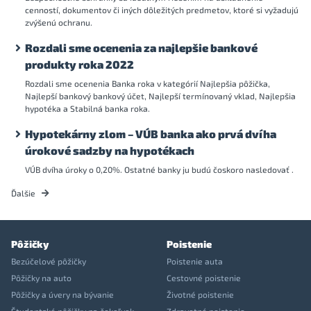
cenností, dokumentov či iných dôležitých predmetov, ktoré si vyžadujú
zvýšenú ochranu.
Rozdali sme ocenenia za najlepšie bankové
produkty roka 2022
Rozdali sme ocenenia Banka roka v kategórií Najlepšia pôžička,
Najlepší bankový bankový účet, Najlepší termínovaný vklad, Najlepšia
hypotéka a Stabilná banka roka.
Hypotekárny zlom – VÚB banka ako prvá dvíha
úrokové sadzby na hypotékach
VÚB dvíha úroky o 0,20%. Ostatné banky ju budú čoskoro nasledovať .
Ďalšie
Pôžičky
Poistenie
Bezúčelové pôžičky
Poistenie auta
Pôžičky na auto
Cestovné poistenie
Pôžičky a úvery na bývanie
Životné poistenie