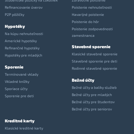
Študentské pôžičky na čokoľvek
Zdravotné poistenie
Refinancovanie úverov
Poistenie nehnuteľnosti
P2P pôžičky
Havarijné poistenie
Poistenie do hôr
Hypotéky
Poistenie zodpovednosti
Na kúpu nehnuteľnosti
zamestnanca
Americké hypotéky
Stavebné sporenie
Refinančné hypotéky
Klasické stavebné sporenie
Hypotéky pre mladých
Stavebné sporenie pre deti
Sporenie
Rodinné stavebné sporenie
Termínované vklady
Bežné účty
Vkladné knížky
Bežné účty a balíky služieb
Sporiace účty
Bežné účty pre mladých
Sporenie pre deti
Bežné účty pre študentov
Bežné účty pre seniorov
Kreditné karty
Klasické kreditné karty