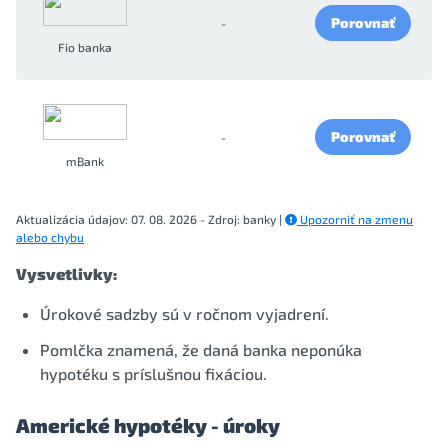
Porovnať
-
Fio banka
Porovnať
-
mBank
Aktualizácia údajov: 07. 08. 2026 - Zdroj: banky |
Upozorniť na zmenu
alebo chybu
Vysvetlivky:
Úrokové sadzby sú v ročnom vyjadrení.
Pomlčka znamená, že daná banka neponúka
hypotéku s príslušnou fixáciou.
Americké hypotéky - úroky