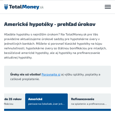
Preskočiť na obsah
Americké hypotéky - prehľad úrokov
Hľadáte hypotéku s najnižším úrokom? Na TotalMoney.sk pre Vás
pravidelne aktualizujeme úrokové sadzby pre hypotekárne úvery v
jednotlivých bankách. Môžete si porovnať klasické hypotéky na kúpu
nehnuteľnosti, hypotekárne úvery so štátnou bonifikáciou pre mladých,
bezúčelové americké hypotéky, ale aj hypotéky na prefinancovanie
aktuálnej hypotéky.
Úroky nie sú všetko!
Porovnajte si
aj výšku splátky, poplatky a
celkové preplatenie.
ch do 35 rokov
Americké
Refinancovanie
onifikáciou
peniaze na čokoľvek, úver je
krytý bytom alebo domom
na splatenie a prefinancovanie
aktuá