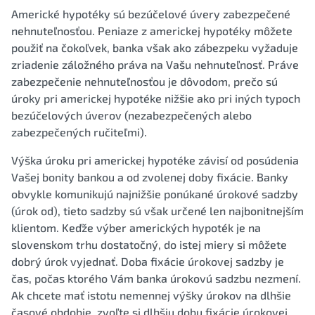
Americké hypotéky sú bezúčelové úvery zabezpečené
nehnuteľnosťou. Peniaze z americkej hypotéky môžete
použiť na čokoľvek, banka však ako zábezpeku vyžaduje
zriadenie záložného práva na Vašu nehnuteľnosť. Práve
zabezpečenie nehnuteľnosťou je dôvodom, prečo sú
úroky pri americkej hypotéke nižšie ako pri iných typoch
bezúčelových úverov (nezabezpečených alebo
zabezpečených ručiteľmi).
Výška úroku pri americkej hypotéke závisí od posúdenia
Vašej bonity bankou a od zvolenej doby fixácie. Banky
obvykle komunikujú najnižšie ponúkané úrokové sadzby
(úrok od), tieto sadzby sú však určené len najbonitnejším
klientom. Keďže výber amerických hypoték je na
slovenskom trhu dostatočný, do istej miery si môžete
dobrý úrok vyjednať. Doba fixácie úrokovej sadzby je
čas, počas ktorého Vám banka úrokovú sadzbu nezmení.
Ak chcete mať istotu nemennej výšky úrokov na dlhšie
časové obdobie, zvoľte si dlhšiu dobu fixácie úrokovej