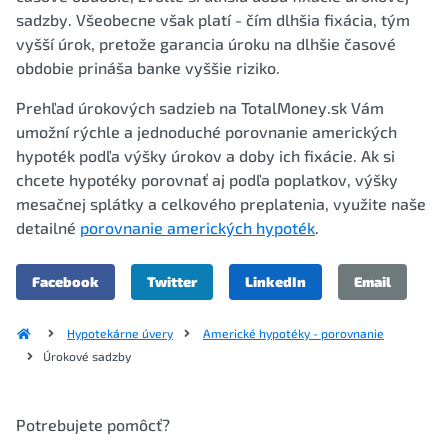
sadzby. Všeobecne však platí - čím dlhšia fixácia, tým
vyšší úrok, pretože garancia úroku na dlhšie časové
obdobie prináša banke vyššie riziko.
Prehľad úrokových sadzieb na TotalMoney.sk Vám
umožní rýchle a jednoduché porovnanie amerických
hypoték podľa výšky úrokov a doby ich fixácie. Ak si
chcete hypotéky porovnať aj podľa poplatkov, výšky
mesačnej splátky a celkového preplatenia, využite naše
detailné
porovnanie amerických hypoték
.
Facebook
Twitter
LinkedIn
Email
Hypotekárne úvery
Americké hypotéky - porovnanie
Úrokové sadzby
Potrebujete pomôcť?